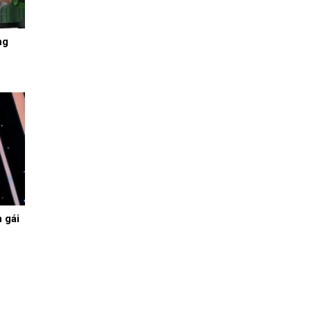
ng
 gái