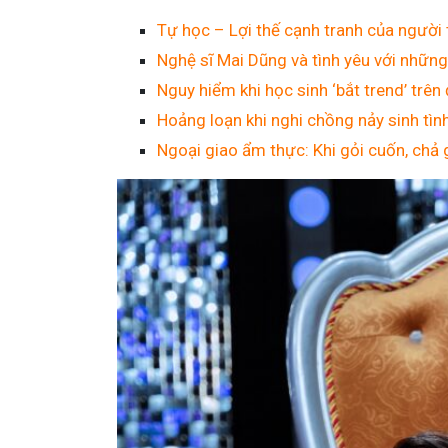
Tự học – Lợi thế cạnh tranh của người 
Nghệ sĩ Mai Dũng và tình yêu với những
Nguy hiểm khi học sinh ‘bắt trend’ trê
Hoảng loạn khi nghi chồng nảy sinh tìn
Ngoại giao ẩm thực: Khi gỏi cuốn, chả 