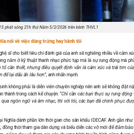
 15 phát sóng 21h thứ Năm 5/2/2026 trên kênh THVL1
a nói về việc dùng trứng hay hành tỏi
ghệ sĩ cho biết tiêu chí đánh giá của anh sẽ nghiêng nhiều về cảm xú
hông nằm ở kỹ thuật thanh nhạc phức tạp mà là sự rung động mà phầ
 tố cần thiết, nhưng điều quyết định vẫn là cảm xúc và trái tim củ
 để lại dấu ấn lâu hơn
”, anh nhấn mạnh.
 sinh không phải là diễn viên chuyên nghiệp nên anh sẽ không đặt nặ
n thành trong cách kể chuyện. “
Chỉ cần các bạn thực sự rung động 
 qua ngôn ngữ và âm nhạc, thì với tôi, các bạn đã chinh phục đư
ại Nghĩa dành phần lớn thời gian cho sân khấu IDECAF. Anh gần như
hật, đồng thời tham gia dàn dựng và biểu diễn các vở mới để đảm bảo