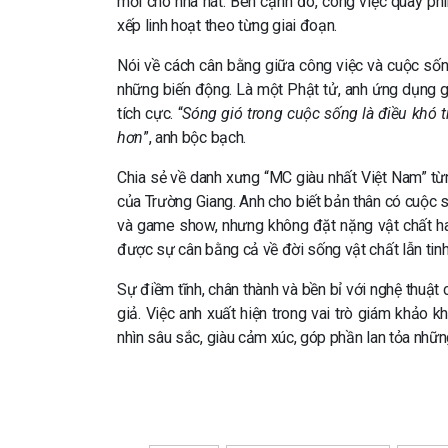
mới cho nhà hát. Bên cạnh đó, công việc quay ph
xếp linh hoạt theo từng giai đoạn.
Nói về cách cân bằng giữa công việc và cuộc sống
những biến động. Là một Phật tử, anh ứng dụng g
tích cực. “
Sóng gió trong cuộc sống là điều khó t
hơn
”, anh bộc bạch.
Chia sẻ về danh xưng “MC giàu nhất Việt Nam” từn
của Trường Giang. Anh cho biết bản thân có cuộc số
và game show, nhưng không đặt nặng vật chất hay 
được sự cân bằng cả về đời sống vật chất lẫn tinh
Sự điềm tĩnh, chân thành và bền bỉ với nghệ thuật 
giả. Việc anh xuất hiện trong vai trò giám khả
nhìn sâu sắc, giàu cảm xúc, góp phần lan tỏa những