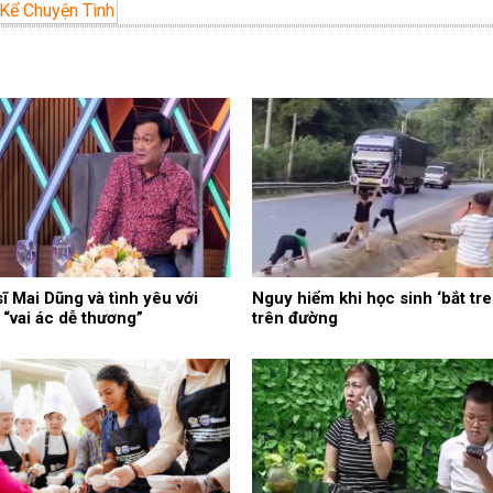
Kể Chuyện Tình
ĩ Mai Dũng và tình yêu với
Nguy hiểm khi học sinh ‘bắt tre
“vai ác dễ thương”
trên đường