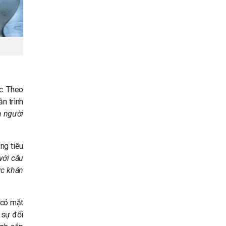
c. Theo
n trình
a người
ng tiêu
với câu
ợc khán
 có mặt
 sự đổi