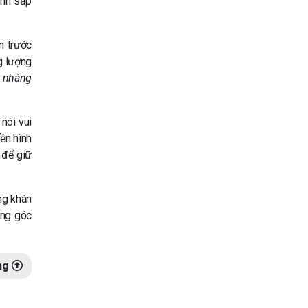
anh sắp
n trước
g lượng
ẹ nhàng
nói vui
ền hình
 để giữ
òng khán
ững góc
ng