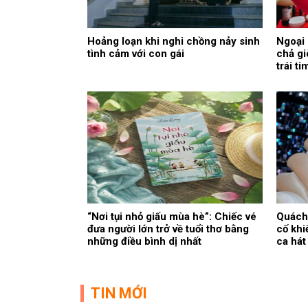
Hoảng loạn khi nghi chồng nảy sinh
Ngoại 
tình cảm với con gái
chả gi
trái t
“Nơi tụi nhỏ giấu mùa hè”: Chiếc vé
Quách 
đưa người lớn trở về tuổi thơ bằng
cố khi
những điều bình dị nhất
ca hát
TIN MỚI