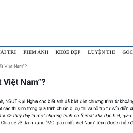
IẢI TRÍ
PHIM ẢNH
KHỎE ĐẸP
LUYỆN THI
GÓC
ất Việt Nam”?
t Việt Nam”?
nh, NSƯT
Đại Nghĩa cho biết anh đã biết đến chương trình từ khoản
các thí sinh trong quá trình chuẩn bị dự thi và hỗ trợ tư vấn diễn x
ôi đã thấy đây là một chương trình có format khá đặc biệt, giàu 
ẻ. Chia sẻ về danh xưng “MC giàu nhất Việt Nam” từng được nhắc đ