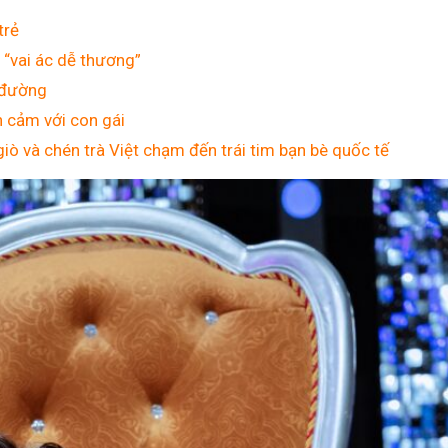
trẻ
 “vai ác dễ thương”
n đường
h cảm với con gái
giò và chén trà Việt chạm đến trái tim bạn bè quốc tế