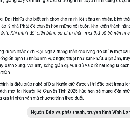
im, giảng dạy và tham gia các chương trình truyền hình cũng được 
, Đại Nghĩa cho biết anh chọn cho mình lối sống an nhiên, bình thả
iáo lý nhà Phật để chuyển hóa những nỗi buồn, khó khăn thành năn
ránh. Khi mình đối diện bằng sự bình thản, mọi thứ sẽ trở nên nh
g được nhắc đến, Đại Nghĩa thẳng thắn cho rằng đó chỉ là một câu 
ng ổn định từ nhiều lĩnh vực nghệ thuật như sân khấu, điện ảnh, truy
danh xưng. Với anh, sống giản dị, vừa đủ và biết hài lòng là cách
 thần.
chính là điều giúp nghệ sĩ Đại Nghĩa giữ được vị trí đặc biệt trong l
o khách mời tại Người Kể Chuyện Tình 2025 hứa hẹn sẽ mang đến nh
 giá trị nhân văn mà chương trình theo đuổi.
Nguồn:
Báo và phát thanh, truyền hình Vĩnh Lo