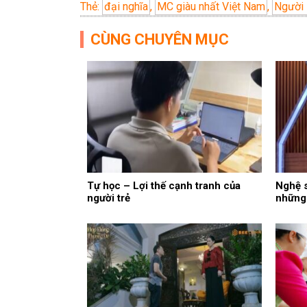
Thẻ:
đại nghĩa
,
MC giàu nhất Việt Nam
,
Người 
CÙNG CHUYÊN MỤC
Tự học – Lợi thế cạnh tranh của
Nghệ s
người trẻ
những 