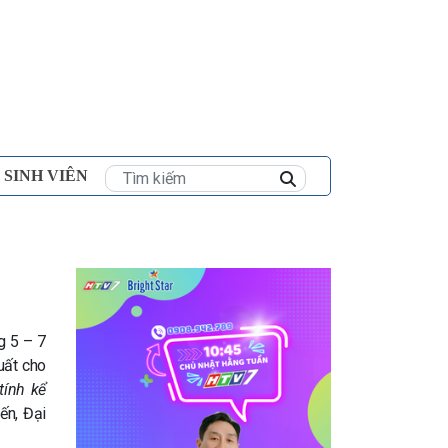
×
 SINH VIÊN
g 5 – 7
uất cho
tính kể
ến, Đại