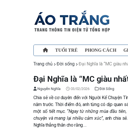
TUỔI TRẺ
PHONG CÁCH
G
Trang chủ
Đời sống
Đại Nghĩa là “MC giàu nh
Đại Nghĩa là “MC giàu nhấ
Nguyễn Nghĩa
03/02/2026
Đời Sống
Chia sẻ về cơ duyên đến với Người Kể Chuyện Tì
năm trước. Thời điểm đó, anh từng có dịp quan sát 
một số tiết mục. “
Ngay từ những mùa đầu tiên, t
chuyện và mang lại nhiều cảm xúc
”, anh chia s
Nghĩa thẳng thắn cho rằng….