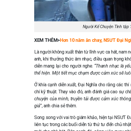
Người Kể Chuyện Tình tập
XEM THÊM>
Hơn 10 năm ăn chay, NSƯT Đại Nghĩ
Là người không xuất thân từ lĩnh vực ca hát, nam n
anh, khi thưởng thức âm nhạc, điều quan trọng k
diễn mang lại cho người nghe. “
Thanh nhạc là yếu
thể hiện. Một tiết mục chạm được cảm xúc sẽ luôn
Ở khía cạnh diễn xuất, Đại Nghĩa cho rằng các thí
chí kỹ thuật. Thay vào đó, anh đánh giá cao sự châ
chuyện của mình, truyền tải được cảm xúc thông
giả
”, anh chia sẻ thêm.
Song song với vai trò giám khảo, hiện tại NSƯT Đ
liên tục trong các buổi diễn từ thứ tư đến chủ n