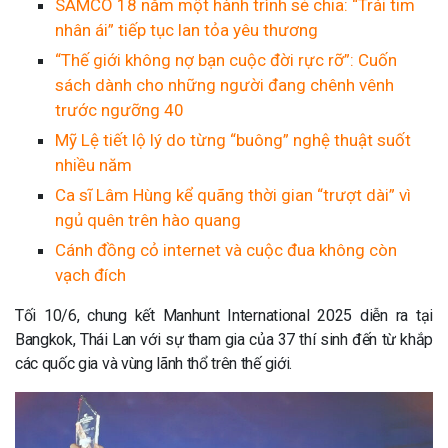
SAMCO 18 năm một hành trình sẻ chia: “Trái tim
nhân ái” tiếp tục lan tỏa yêu thương
“Thế giới không nợ bạn cuộc đời rực rỡ”: Cuốn
sách dành cho những người đang chênh vênh
trước ngưỡng 40
Mỹ Lệ tiết lộ lý do từng “buông” nghệ thuật suốt
nhiều năm
Ca sĩ Lâm Hùng kể quãng thời gian “trượt dài” vì
ngủ quên trên hào quang
Cánh đồng cỏ internet và cuộc đua không còn
vạch đích
Tối 10/6, chung kết Manhunt International 2025 diễn ra tại
Bangkok, Thái Lan với sự tham gia của 37 thí sinh đến từ khắp
các quốc gia và vùng lãnh thổ trên thế giới.