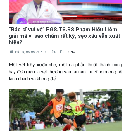
“Bác sĩ vui vẻ” PGS.TS.BS Phạm Hiếu Liêm
giải mã vì sao chăm rất kỹ, sẹo xấu vẫn xuất
hiện?
Thứ Tư, 05/08/26 3:13 Chiều
TIN HOT
Một vết trầy xước nhỏ, một ca phẫu thuật thành công
hay đơn giản là vết thương sau tai nạn…ai cũng mong sẽ
lành nhanh và không để…