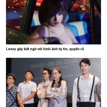
Lexxy gây bất ngờ với hình ảnh tự tin, quyến rũ