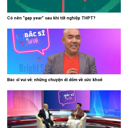
Có nên “gap year” sau khi tốt nghiệp THPT?
Bác sĩ vui vẻ: những chuyện dí dỏm về sức khoẻ