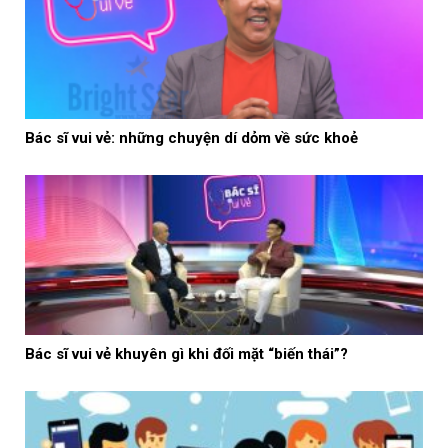
Bác sĩ vui vẻ: những chuyện dí dỏm về sức khoẻ
Bác sĩ vui vẻ khuyên gì khi đối mặt “biến thái”?