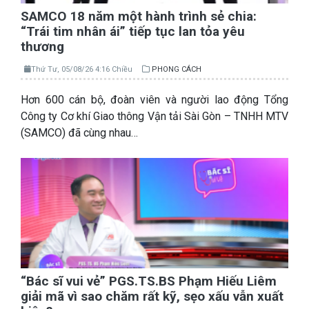
SAMCO 18 năm một hành trình sẻ chia:
“Trái tim nhân ái” tiếp tục lan tỏa yêu
thương
Thứ Tư, 05/08/26 4:16 Chiều
PHONG CÁCH
Hơn 600 cán bộ, đoàn viên và người lao động Tổng
Công ty Cơ khí Giao thông Vận tải Sài Gòn – TNHH MTV
(SAMCO) đã cùng nhau…
“Bác sĩ vui vẻ” PGS.TS.BS Phạm Hiếu Liêm
giải mã vì sao chăm rất kỹ, sẹo xấu vẫn xuất