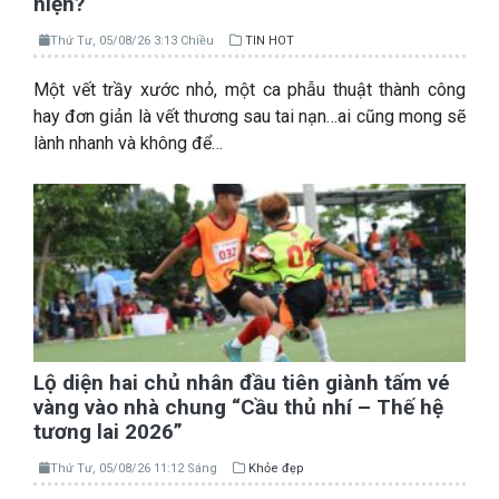
hiện?
Thứ Tư, 05/08/26 3:13 Chiều
TIN HOT
Một vết trầy xước nhỏ, một ca phẫu thuật thành công
hay đơn giản là vết thương sau tai nạn…ai cũng mong sẽ
lành nhanh và không để…
Lộ diện hai chủ nhân đầu tiên giành tấm vé
vàng vào nhà chung “Cầu thủ nhí – Thế hệ
tương lai 2026”
Thứ Tư, 05/08/26 11:12 Sáng
Khỏe đẹp