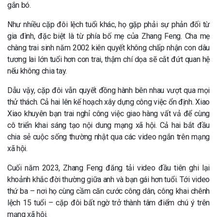
gắn bó.
Như nhiều cặp đôi lệch tuổi khác, họ gặp phải sự phản đối từ
gia đình, đặc biệt là từ phía bố mẹ của Zhang Feng. Cha mẹ
chàng trai sinh năm 2002 kiên quyết không chấp nhận con dâu
tương lai lớn tuổi hơn con trai, thậm chí dọa sẽ cắt đứt quan hệ
nếu không chia tay.
Dẫu vậy, cặp đôi vẫn quyết đồng hành bên nhau vượt qua mọi
thử thách. Cả hai lên kế hoạch xây dựng công việc ổn định. Xiao
Xiao khuyên bạn trai nghỉ công việc giao hàng vất vả để cùng
cô triển khai sáng tạo nội dung mạng xã hội. Cả hai bắt đầu
chia sẻ cuộc sống thường nhật qua các video ngắn trên mạng
xã hội.
Cuối năm 2023, Zhang Feng đăng tải video đầu tiên ghi lại
khoảnh khắc đời thường giữa anh và bạn gái hơn tuổi. Tới video
thứ ba – nơi họ cùng cầm căn cước công dân, công khai chênh
lệch 15 tuổi – cặp đôi bất ngờ trở thành tâm điểm chú ý trên
mạng xã hội.