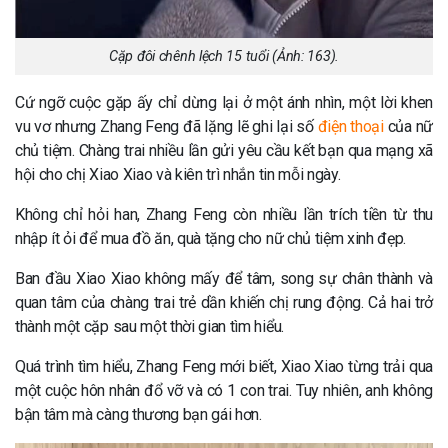
Cặp đôi chênh lệch 15 tuổi (Ảnh: 163).
Cứ ngỡ cuộc gặp ấy chỉ dừng lại ở một ánh nhìn, một lời khen
vu vơ nhưng Zhang Feng đã lặng lẽ ghi lại số
điện thoại
của nữ
chủ tiệm. Chàng trai nhiều lần gửi yêu cầu kết bạn qua mạng xã
hội cho chị Xiao Xiao và kiên trì nhắn tin mỗi ngày.
Không chỉ hỏi han, Zhang Feng còn nhiều lần trích tiền từ thu
nhập ít ỏi để mua đồ ăn, quà tặng cho nữ chủ tiệm xinh đẹp.
Ban đầu Xiao Xiao không mấy để tâm, song sự chân thành và
quan tâm của chàng trai trẻ dần khiến chị rung động. Cả hai trở
thành một cặp sau một thời gian tìm hiểu.
Quá trình tìm hiểu, Zhang Feng mới biết, Xiao Xiao từng trải qua
một cuộc hôn nhân đổ vỡ và có 1 con trai. Tuy nhiên, anh không
bận tâm mà càng thương bạn gái hơn.