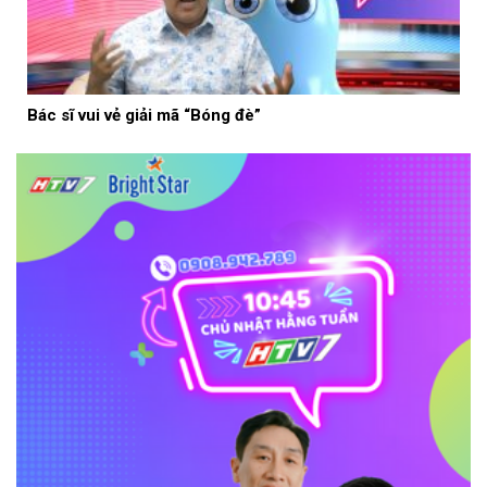
Bác sĩ vui vẻ giải mã “Bóng đè”