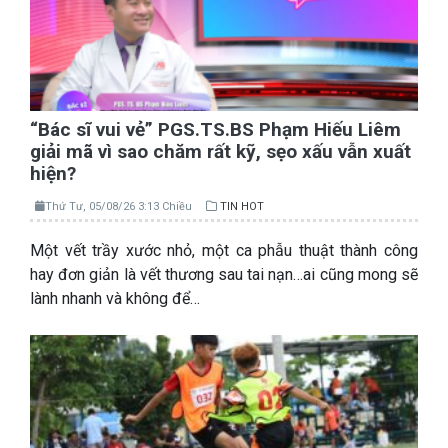
“Bác sĩ vui vẻ” PGS.TS.BS Phạm Hiếu Liêm
giải mã vì sao chăm rất kỹ, sẹo xấu vẫn xuất
hiện?
Thứ Tư, 05/08/26 3:13 Chiều
TIN HOT
Một vết trầy xước nhỏ, một ca phẫu thuật thành công
hay đơn giản là vết thương sau tai nạn…ai cũng mong sẽ
lành nhanh và không để…