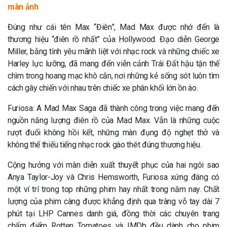
màn ảnh
Đúng như cái tên Max “Điên”, Mad Max được nhớ đến là
thương hiệu “điên rồ nhất” của Hollywood. Đạo diễn George
Miller, bằng tình yêu mãnh liệt với nhạc rock và những chiếc xe
Harley lực lưỡng, đã mang đến viễn cảnh Trái Đất hậu tận thế
chìm trong hoang mạc khô cằn, nơi những kẻ sống sót luôn tìm
cách gây chiến với nhau trên chiếc xe phân khối lớn ồn ào.
Furiosa: A Mad Max Saga đã thành công trong việc mang đến
nguồn năng lượng điên rồ của Mad Max. Vẫn là những cuộc
rượt đuổi không hồi kết, những màn đụng độ nghẹt thở và
không thể thiếu tiếng nhạc rock gào thét đúng thương hiệu.
Cộng hưởng với màn diễn xuất thuyết phục của hai ngôi sao
Anya Taylor-Joy và Chris Hemsworth, Furiosa xứng đáng có
một ví trí trong top những phim hay nhất trong năm nay. Chất
lượng của phim càng được khẳng định qua tràng vỗ tay dài 7
phút tại LHP Cannes danh giá, đồng thời các chuyên trang
chấm điểm Rotten Tomatoes và IMDb đều dành cho phim