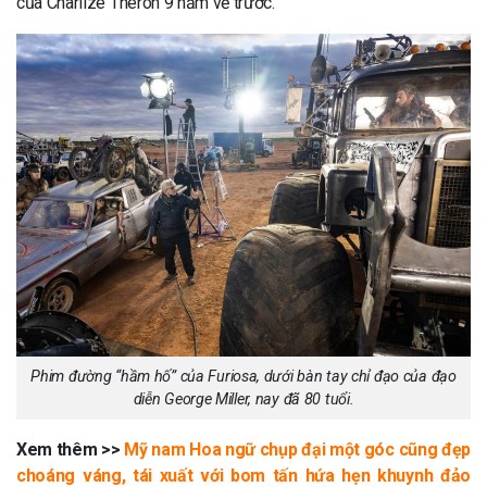
của Charlize Theron 9 năm về trước.
Phim đường “hầm hố” của Furiosa, dưới bàn tay chỉ đạo của đạo
diễn George Miller, nay đã 80 tuổi.
Xem thêm >>
Mỹ nam Hoa ngữ chụp đại một góc cũng đẹp
choáng váng, tái xuất với bom tấn hứa hẹn khuynh đảo