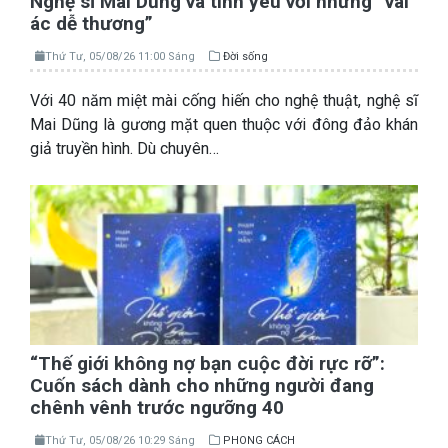
Nghệ sĩ Mai Dũng và tình yêu với những “vai
ác dễ thương”
Thứ Tư, 05/08/26 11:00 Sáng
Đời sống
Với 40 năm miệt mài cống hiến cho nghệ thuật, nghệ sĩ
Mai Dũng là gương mặt quen thuộc với đông đảo khán
giả truyền hình. Dù chuyên…
“Thế giới không nợ bạn cuộc đời rực rỡ”:
Cuốn sách dành cho những người đang
chênh vênh trước ngưỡng 40
Thứ Tư, 05/08/26 10:29 Sáng
PHONG CÁCH