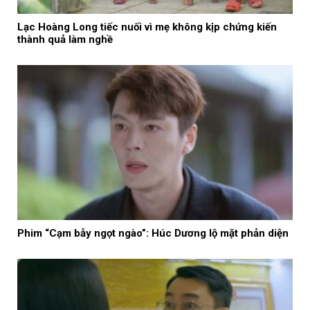
Lạc Hoàng Long tiếc nuối vì mẹ không kịp chứng kiến
thành quả làm nghề
Phim “Cạm bẫy ngọt ngào”: Húc Dương lộ mặt phản diện