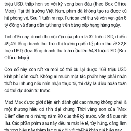
triệu USD, thấp hơn so với kỳ vọng ban đầu​ (theo Box Office
Mojo)​​. Tại thị trường Việt Nam, phim đã không tạo ra được cú
hit phòng vé. Sau 1 tuần ra rạp, Furiosa chỉ thu về vỏn vẹn gần 8
tỷ đồng và đang dần tụt hạng trên bảng xếp hạng hàng ngày.
Tính đến nay, doanh thu nội địa của phim là 32 triệu USD, chiếm
49,4% tổng doanh thu. Trên thị trường quốc tế, phim thu về 32,8
triệu USD, đưa tổng doanh thu toàn cầu lên 64,8 triệu USD​ (Box
Office Mojo)​.
Con số này còn rất xa mới có thể bù lại được 168 triệu USD
kinh phí sản xuất. Không ai muốn một tác phẩm hay phải nhận
thất bại nhưng nếu nhìn nhận thực tế, thì đây là điều hoàn toàn
có thể dự đoán từ trước.
Mad Max được giới điện ảnh đánh giá cao nhưng không phải là
một thương hiệu có tính đại chúng. Thời vàng son của “Max
Điên” diễn ra ở những năm 90 của thế kỷ trước, vốn đã qua rất
lâu. Các phần phim sau này đều ra mắt lẻ tẻ, tùy hứng, càng làm
thương hiệu này thêm lạc quẻ đối với thế hệ khán giả hiện nay.