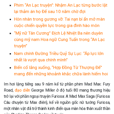
Phim “An Lạc truyện”: Nhậm An Lạc từng bước lật
lại thảm án họ Đế sau 10 năm chờ đợi
Hôn nhân trong gương vỡ: Tai nạn bí ẩn mở màn
cuộc chiến quyền lực trong gia đình hào môn
“Mỹ nữ Tân Cương” Địch Lệ Nhiệt Ba nên duyên
cùng mỹ nam Hoa ngữ Cung Tuấn trong “An Lạc
truyện”
Nam chính Đường Triều Quỷ Sự Lục: “Áp lực lớn
nhất là vượt qua chính mình”
Biến cố lắng xuống, “Hợp Đồng Từ Thượng Đế”
mang đến những khoảnh khắc chữa lành hiếm hoi
Im hơi lặng tiếng sau 9 năm kể từ phần phim Mad Max: Fury
Road,
đạo diễn
George Miller ở độ tuổi 80 mang thương hiệu
trở lại với phần ngoại truyện Furiosa: A Mad Max Saga (Furiosa:
Câu chuyện từ Max điên), kể về nguồn gốc nữ tướng Furiosa,
một nhân vật đã trở thành kinh điển qua màn hóa thân xuất thần