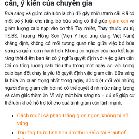
cân, ý kiến của chuyên gia
B
ữa sáng
và giảm cân luôn là chủ đề gây nhiều tranh cãi. Đã có
một số ý kiến cho rằng, bỏ bữa sáng có thể giúp
giảm cân
và
giảm lượng calo nạp vào cơ thể. Tuy nhiên, Thày thuốc ưu tú,
TS.BS. Trương Hồng Sơn (Viện Y học ứng dụng Việt Nam)
khẳng định, không có mối tương quan nào giữa việc bỏ bữa
sáng và giảm cân nhanh hơn. Không có nghiên cứu nào kết luận
rằng thời điểm bạn ăn có ý nghĩa quyết định với việc giảm cân.
Chỉ có tổng lượng calo tiêu thụ trong một ngày so với lượng
calo bạn đốt cháy là yếu tố quyết định việc giảm cân. Bữa sáng
là bữa ăn quan trọng nhất trong ngày, đặc biệt đối với những
người đang giảm cân bởi nó có thể quyết định mức năng lượng
và cảm giác thèm ăn. Vì vậy, một bữa sáng no – đủ sẽ giúp cơ
thể luôn khoẻ, hỗ trợ tốt cho quá trình giảm cân lành mạnh.
Cách muối cà pháo trắng giòn ngon, không bị nổi
váng
Thưởng thức tinh hoa ẩm thực Đức tại Brauhof