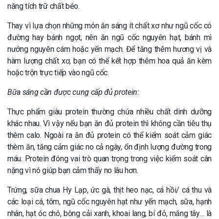
năng tích trữ chất béo.
Thay vì lựa chọn những món ăn sáng ít chất xơ như ngũ cốc có
đường hay bánh ngọt, nên ăn ngũ cốc nguyên hạt, bánh mì
nướng nguyên cám hoặc yến mạch. Để tăng thêm hương vị và
hàm lượng chất xơ, bạn có thể kết hợp thêm hoa quả ăn kèm
hoặc trộn trực tiếp vào ngũ cốc.
Bữa sáng cần được cung cấp đủ protein:
Thực phẩm giàu protein thường chứa nhiều chất dinh dưỡng
khác nhau. Vì vậy nếu bạn ăn đủ protein thì không cần tiêu thụ
thêm calo. Ngoài ra ăn đủ protein có thể kiểm soát cảm giác
thèm ăn, tăng cảm giác no cả ngày, ổn định lượng đường trong
máu. Protein đóng vai trò quan trọng trong việc kiểm soát cân
nặng vì nó giúp bạn cảm thấy no lâu hơn.
Trứng, sữa chua Hy Lạp, ức gà, thịt heo nạc, cá hồi/ cá thu và
các loại cá, tôm, ngũ cốc nguyên hạt như yến mạch, sữa, hạnh
nhân, hạt óc chó, bông cải xanh, khoai lang, bí đỏ, măng tây… là