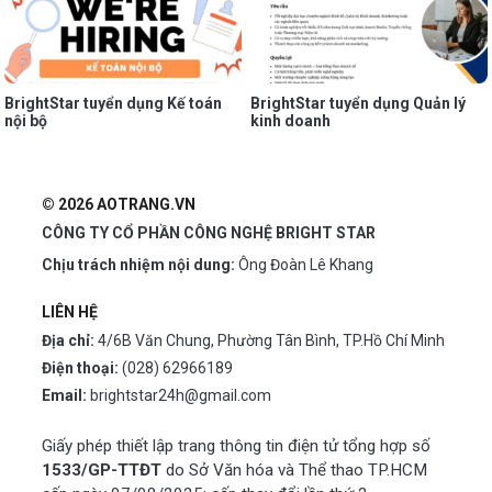
BrightStar tuyển dụng Kế toán
BrightStar tuyển dụng Quản lý
nội bộ
kinh doanh
© 2026 AOTRANG.VN
CÔNG TY CỔ PHẦN CÔNG NGHỆ BRIGHT STAR
Chịu trách nhiệm nội dung:
Ông Đoàn Lê Khang
LIÊN HỆ
Địa chỉ:
4/6B Văn Chung, Phường Tân Bình, TP.Hồ Chí Minh
Điện thoại:
(028) 62966189
Email:
brightstar24h@gmail.com
Giấy phép thiết lập trang thông tin điện tử tổng hợp số
1533/GP-TTĐT
do Sở Văn hóa và Thể thao TP.HCM