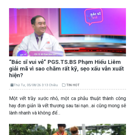
“Bác sĩ vui vẻ” PGS.TS.BS Phạm Hiếu Liêm
giải mã vì sao chăm rất kỹ, sẹo xấu vẫn xuất
hiện?
Thứ Tư, 05/08/26 3:13 Chiều
TIN HOT
Một vết trầy xước nhỏ, một ca phẫu thuật thành công
hay đơn giản là vết thương sau tai nạn…ai cũng mong sẽ
lành nhanh và không để…