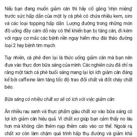
Nếu bạn đang muốn giảm cân thì hãy cố gắng ‘nhịn miệng’
trước sức hấp dẫn của một ly cà phê có chứa nhiều kem, siro
và các loại topping hấp dẫn. Lượng đường trong những món
đồ uống đầy cám dỗ này có thể khiến bạn bị tăng cân, đi kèm
với nguy cơ mắc các bệnh nền nguy hiểm như đái tháo đường
loại 2 hay bệnh tim mạch.
Tuy nhiên, cà phê đen lại là thức uống giảm cân mà bạn nên
đưa vào thực đơn bữa sáng của mình. Các nghiên cứu đã chỉ ra
rằng một tách cà phê buổi sáng mang lại lợi ích giảm cân đáng
kể bởi caffeine làm tăng tốc độ trao đổi chất và đốt cháy chất
béo.
Bữa sáng có nhiều chất xơ sẽ có ích với việc giảm cân:
Ăn nhiều rau xanh và thực phẩm giàu chất xơ vào bữa sáng có
lợi ích giảm cân hiệu quả. Vì chất xơ giúp bạn cảm thấy no lâu
hơn mà không cần thêm nạp thêm calo vào cơ thể. Ngoài ra,
chất xơ còn làm chậm quá trình hấp thụ đường và giảm khả