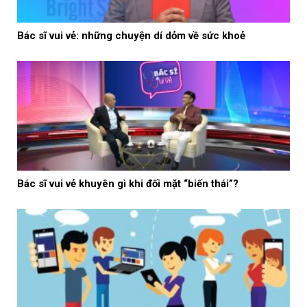
Bác sĩ vui vẻ: những chuyện dí dỏm về sức khoẻ
Bác sĩ vui vẻ khuyên gì khi đối mặt “biến thái”?