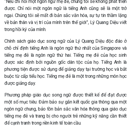
“Nếu chỉ nói một ngôn ngữ mẹ đẻ, chúng tôi sẽ không phát triển
được. Chỉ nói một ngôn ngữ là tiếng Anh cũng sẽ là một trở
ngại. Chúng tôi sẽ mất đi bản sắc văn hóa, sự tự tin thầm lặng
về bản thân và vị trí của mình trên thế giới”, Lý Quang Diệu viết
trong hồi ký của mình.
Chính sách giáo dục song ngữ của Lý Quang Diệu độc đáo ở
chỗ chỉ định tiếng Anh là ngôn ngữ thứ nhất của Singapore và
tiếng mẹ đẻ là ngôn ngữ thứ hai. Tiếng mẹ đẻ của học sinh
được xác định bởi nguồn gốc dân tộc của họ. Tiếng Anh là
phương tiện được sử dụng để giảng dạy tại trường học và bắt
buộc từ cấp tiểu học. Tiếng mẹ đẻ là một trong những môn học
được giảng dạy.
Phương pháp giáo dục song ngữ được thiết kế để đạt được
một số mục tiêu: Đảm bảo sự gắn kết quốc gia thông qua một
ngôn ngữ chung, bảo tồn bản sắc văn hóa thông qua giáo dục
tiếng mẹ đẻ và trang bị cho người trẻ những kỹ năng cần thiết
để cạnh tranh trong nền kinh tế toàn cầu.