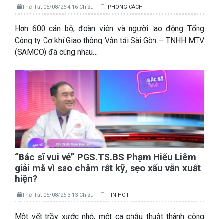
Thứ Tư, 05/08/26 4:16 Chiều
PHONG CÁCH
Hơn 600 cán bộ, đoàn viên và người lao động Tổng
Công ty Cơ khí Giao thông Vận tải Sài Gòn – TNHH MTV
(SAMCO) đã cùng nhau…
“Bác sĩ vui vẻ” PGS.TS.BS Phạm Hiếu Liêm
giải mã vì sao chăm rất kỹ, sẹo xấu vẫn xuất
hiện?
Thứ Tư, 05/08/26 3:13 Chiều
TIN HOT
Một vết trầy xước nhỏ, một ca phẫu thuật thành công