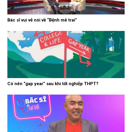
Bác sĩ vui vẻ nói về “Bệnh mê trai”
Có nên “gap year” sau khi tốt nghiệp THPT?