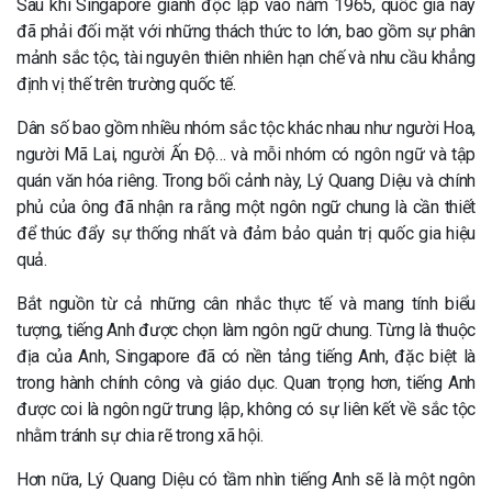
Sau khi Singapore giành độc lập vào năm 1965, quốc gia này
đã phải đối mặt với những thách thức to lớn, bao gồm sự phân
mảnh sắc tộc, tài nguyên thiên nhiên hạn chế và nhu cầu khẳng
định vị thế trên trường quốc tế.
Dân số bao gồm nhiều nhóm sắc tộc khác nhau như người Hoa,
người Mã Lai, người Ấn Độ… và mỗi nhóm có ngôn ngữ và tập
quán văn hóa riêng. Trong bối cảnh này, Lý Quang Diệu và chính
phủ của ông đã nhận ra rằng một ngôn ngữ chung là cần thiết
để thúc đẩy sự thống nhất và đảm bảo quản trị quốc gia hiệu
quả.
Bắt nguồn từ cả những cân nhắc thực tế và mang tính biểu
tượng, tiếng Anh được chọn làm ngôn ngữ chung. Từng là thuộc
địa của Anh, Singapore đã có nền tảng tiếng Anh, đặc biệt là
trong hành chính công và giáo dục. Quan trọng hơn, tiếng Anh
được coi là ngôn ngữ trung lập, không có sự liên kết về sắc tộc
nhằm tránh sự chia rẽ trong xã hội.
Hơn nữa, Lý Quang Diệu có tầm nhìn tiếng Anh sẽ là một ngôn