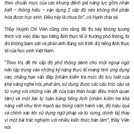
theo chuẩn mực của các khung đánh giá năng lực gồm nhận
biết – thông hiểu – vận dụng 2 cấp độ nên không thể phân
hóa được học sinh. Điều này là chưa ổn
”, cô Hạnh chia sẻ.
Thầy Huỳnh Chí Viễn cũng cho rằng đề thi này không tương
thích với việc đào tạo tiếng Anh thực tế ở trường phổ thông, từ
đó không bám sát và phản ánh đúng với trình độ tiếng Anh thực
tế của học sinh Việt Nam.
“
Theo tôi, đề thi cấp độ phổ thông dành cho một ngoại ngữ
nên tập trung vào những kỹ năng thực tế mang tính ứng dụng
cao, chẳng hạn vấn đáp (nhằm kiểm tra mức độ lưu loát của
khả năng nghe nói, phát âm, sử dụng được các cấu trúc câu và
từ vựng với những vấn đề của bản thân hoặc điều mình quan
tâm) và một bài tự luận bằng tiếng Anh (nhằm kiểm tra khả
năng viết như tính mạch lạc trong cách hành văn, độ hiệu quả
và chính xác khi sử dụng ngữ pháp và từ vựng, chính tả) thay
vì một bài trắc nghiệm với nhiều kiến thức hàn lâm
”, thầy Viễn
nói.