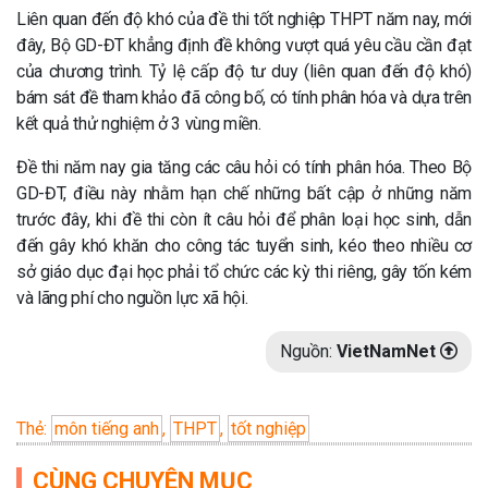
Liên quan đến độ khó của đề thi tốt nghiệp THPT năm nay, mới
đây, Bộ GD-ĐT khẳng định đề không vượt quá yêu cầu cần đạt
của chương trình. Tỷ lệ cấp độ tư duy (liên quan đến độ khó)
bám sát đề tham khảo đã công bố, có tính phân hóa và dựa trên
kết quả thử nghiệm ở 3 vùng miền.
Đề thi năm nay gia tăng các câu hỏi có tính phân hóa. Theo Bộ
GD-ĐT, điều này nhằm hạn chế những bất cập ở những năm
trước đây, khi đề thi còn ít câu hỏi để phân loại học sinh, dẫn
đến gây khó khăn cho công tác tuyển sinh, kéo theo nhiều cơ
sở giáo dục đại học phải tổ chức các kỳ thi riêng, gây tốn kém
và lãng phí cho nguồn lực xã hội.
Nguồn:
VietNamNet
Thẻ:
môn tiếng anh
,
THPT
,
tốt nghiệp
CÙNG CHUYÊN MỤC