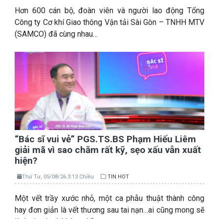
Hơn 600 cán bộ, đoàn viên và người lao động Tổng
Công ty Cơ khí Giao thông Vận tải Sài Gòn – TNHH MTV
(SAMCO) đã cùng nhau…
“Bác sĩ vui vẻ” PGS.TS.BS Phạm Hiếu Liêm
giải mã vì sao chăm rất kỹ, sẹo xấu vẫn xuất
hiện?
Thứ Tư, 05/08/26 3:13 Chiều
TIN HOT
Một vết trầy xước nhỏ, một ca phẫu thuật thành công
hay đơn giản là vết thương sau tai nạn…ai cũng mong sẽ