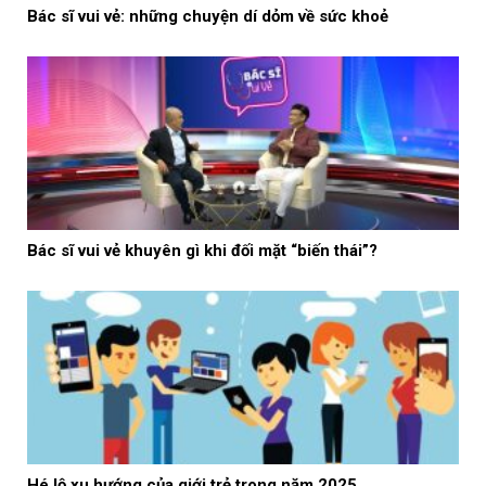
Bác sĩ vui vẻ: những chuyện dí dỏm về sức khoẻ
Bác sĩ vui vẻ khuyên gì khi đối mặt “biến thái”?
Hé lộ xu hướng của giới trẻ trong năm 2025