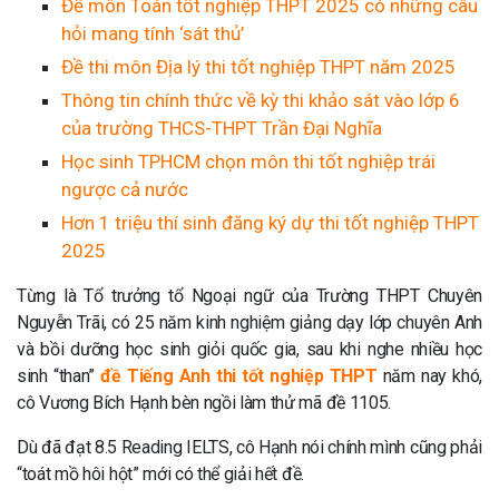
Đề môn Toán tốt nghiệp THPT 2025 có những câu
hỏi mang tính ‘sát thủ’
Đề thi môn Địa lý thi tốt nghiệp THPT năm 2025
Thông tin chính thức về kỳ thi khảo sát vào lớp 6
của trường THCS-THPT Trần Đại Nghĩa
Học sinh TPHCM chọn môn thi tốt nghiệp trái
ngược cả nước
Hơn 1 triệu thí sinh đăng ký dự thi tốt nghiệp THPT
2025
Từng là Tổ trưởng tổ Ngoại ngữ của Trường THPT Chuyên
Nguyễn Trãi, có 25 năm kinh nghiệm giảng dạy lớp chuyên Anh
và bồi dưỡng học sinh giỏi quốc gia, sau khi nghe nhiều học
sinh “than”
đề Tiếng Anh thi tốt nghiệp THPT
năm nay khó,
cô Vương Bích Hạnh bèn ngồi làm thử mã đề 1105.
Dù đã đạt 8.5 Reading IELTS, cô Hạnh nói chính mình cũng phải
“toát mồ hôi hột” mới có thể giải hết đề.