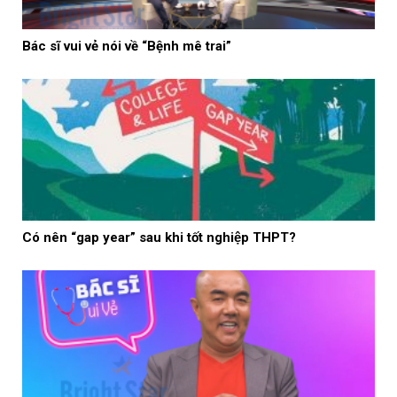
Bác sĩ vui vẻ nói về “Bệnh mê trai”
Có nên “gap year” sau khi tốt nghiệp THPT?