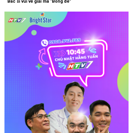
Bác sĩ vui vẻ giải mã “Bóng đè”