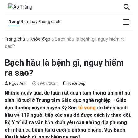
×
☰
Nóng
Phim hay
Phong cách
Trang chủ
Khỏe đẹp
Bạch hầu là bệnh gì, nguy hiểm ra
sao?
Bạch hầu là bệnh gì, nguy hiểm
ra sao?
Ngọc Anh
09/07/2024
Khỏe Đẹp
Những ngày qua, dư luận rất quan tâm thông tin một nữ
sinh 18 tuổi ở Trung tâm Giáo dục nghề nghiệp – Giáo
dục thường xuyên huyện Kỳ Sơn
tử vong
do bệnh bạch
hầu và 119 người tiếp xúc sau đó được cách ly theo dõi.
Bộ Y tế đã ra văn bản khẩn yêu cầu những địa phương
ghi nhận ca bệnh tăng cường phòng chống. Vậy Bạch
hầu là bệnh gì, nguy hiểm ra sao?