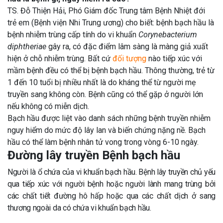
TS. Đỗ Thiện Hải, Phó Giám đốc Trung tâm Bệnh Nhiệt đới
trẻ em (Bệnh viện Nhi Trung ương) cho biết: bệnh bạch hầu là
bệnh nhiễm trùng cấp tính do vi khuẩn
Corynebacterium
diphtheriae
gây ra, có đặc điểm lâm sàng là màng giả xuất
hiện ở chỗ nhiễm trùng. Bất cứ
đối tượng
nào tiếp xúc với
mầm bệnh đều có thể bị bệnh bạch hầu. Thông thường, trẻ từ
1 đến 10 tuổi bị nhiều nhất là do kháng thể từ người mẹ
truyền sang không còn. Bệnh cũng có thể gặp ở người lớn
nếu không có miễn dịch.
Bạch hầu được liệt vào danh sách những bệnh truyền nhiễm
nguy hiểm do mức độ lây lan và biến chứng nặng nề. Bạch
hầu có thể làm bệnh nhân tử vong trong vòng 6-10 ngày.
Đường lây truyền Bệnh bạch hầu
Người là ổ chứa của vi khuẩn bạch hầu. Bệnh lây truyền chủ yếu
qua tiếp xúc với người bệnh hoặc người lành mang trùng bởi
các chất tiết đường hô hấp hoặc qua các chất dịch ở sang
thương ngoài da có chứa vi khuẩn bạch hầu.