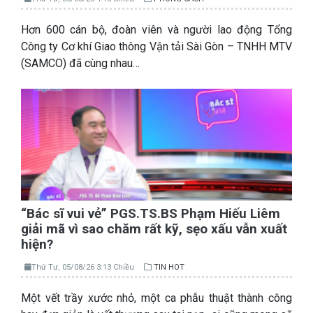
Hơn 600 cán bộ, đoàn viên và người lao động Tổng
Công ty Cơ khí Giao thông Vận tải Sài Gòn – TNHH MTV
(SAMCO) đã cùng nhau…
“Bác sĩ vui vẻ” PGS.TS.BS Phạm Hiếu Liêm
giải mã vì sao chăm rất kỹ, sẹo xấu vẫn xuất
hiện?
Thứ Tư, 05/08/26 3:13 Chiều
TIN HOT
Một vết trầy xước nhỏ, một ca phẫu thuật thành công