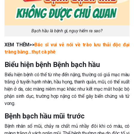
Bạch hầu là bệnh gì, nguy hiểm ra sao?
XEM THÊM>>
Bác sĩ vui vẻ nói về trào lưu thải độc đại
tràng bằng…thụt cà phê
Biểu hiện bệnh Bệnh bạch hầu
Biểu hiện bệnh có thể từ nhẹ đến nặng, thường có giả mạc màu
trắng ở tuyến hạnh nhân, hầu họng, thanh quản, mũi, có thể xuất
hiện ở da, các màng niêm mạc khác như kết mạc mắt hoặc bộ
phận sinh dục, trường hợp nặng có thể gây biến chứng và tử
vong.
Bệnh bạch hầu mũi trước
Bệnh nhân sổ mũi, chảy ra chất mủ nhầy đôi khi có máu, có
màng trắng ở vách ngăn mũi. Thể bệnh thường nhẹ do độc tố vi