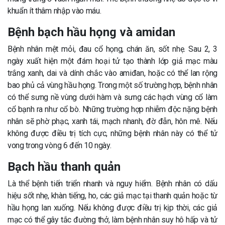
khuẩn ít thâm nhập vào máu.
Bệnh bạch hầu họng và amidan
Bệnh nhân mệt mỏi, đau cổ họng, chán ăn, sốt nhẹ. Sau 2, 3
ngày xuất hiện một đám hoại tử tạo thành lớp giả mạc màu
trắng xanh, dai và dính chắc vào amiđan, hoặc có thể lan rộng
bao phủ cả vùng hầu họng. Trong một số trường hợp, bệnh nhân
có thể sưng nề vùng dưới hàm và sưng các hạch vùng cổ làm
cổ bạnh ra như cổ bò. Những trường hợp nhiễm độc nặng bệnh
nhân sẽ phờ phạc, xanh tái, mạch nhanh, đờ đẫn, hôn mê. Nếu
không được điều trị tích cực, những bệnh nhân này có thể tử
vong trong vòng 6 đến 10 ngày.
Bạch hầu thanh quản
Là thể bệnh tiến triển nhanh và nguy hiểm. Bệnh nhân có dấu
hiệu sốt nhẹ, khàn tiếng, ho, các giả mạc tại thanh quản hoặc từ
hầu họng lan xuống. Nếu không được điều trị kịp thời, các giả
mạc có thể gây tắc đường thở, làm bệnh nhân suy hô hấp và tử