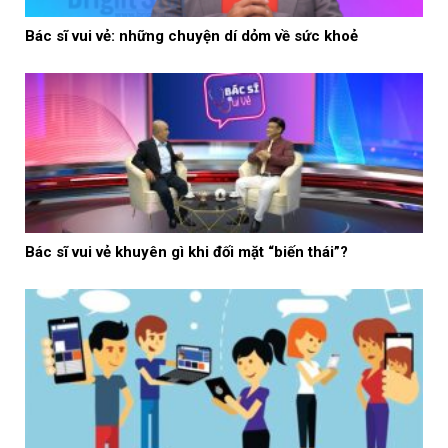
Bác sĩ vui vẻ: những chuyện dí dỏm về sức khoẻ
Bác sĩ vui vẻ khuyên gì khi đối mặt “biến thái”?