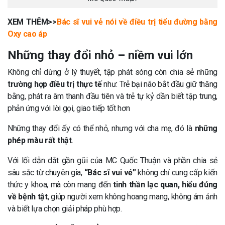
XEM THÊM>>
Bác sĩ vui vẻ nói về điều trị tiểu đường bằng
Oxy cao áp
Những thay đổi nhỏ – niềm vui lớn
Không chỉ dừng ở lý thuyết, tập phát sóng còn chia sẻ những
trường hợp điều trị thực tế
như: Trẻ bại não bắt đầu giữ thăng
bằng, phát ra âm thanh đầu tiên và trẻ tự kỷ dần biết tập trung,
phản ứng với lời gọi, giao tiếp tốt hơn
Những thay đổi ấy có thể nhỏ, nhưng với cha mẹ, đó là
những
phép màu rất thật
.
Với lối dẫn dắt gần gũi của MC Quốc Thuận và phần chia sẻ
sâu sắc từ chuyên gia,
“Bác sĩ vui vẻ”
không chỉ cung cấp kiến
thức y khoa, mà còn mang đến
tinh thần lạc quan, hiểu đúng
về bệnh tật
, giúp người xem không hoang mang, không ám ảnh
và biết lựa chọn giải pháp phù hợp.