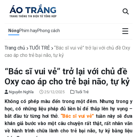
×
☰
Nóng
Phim hay
Phong cách
Trang chủ
TUỔI TRẺ
“Bác sĩ vui vẻ” trở lại với chủ đề Oxy
cao áp cho trẻ bại não, tự kỷ
“Bác sĩ vui vẻ” trở lại với chủ đề
Oxy cao áp cho trẻ bại não, tự kỷ
Nguyễn Nghĩa
25/12/2025
Tuổi Trẻ
Không có phép màu đến trong một đêm. Nhưng trong y
học, có những liệu pháp đủ bền bỉ để thắp lên hy vọng –
bắt đầu từ từng hơi thở.
“Bác sĩ vui vẻ”
tuần này sẽ đưa
khán giả bước vào một câu chuyện rất thật, rất nhân văn
về hành trình chữa lành cho trẻ bại não, tự kỷ bằng liệu