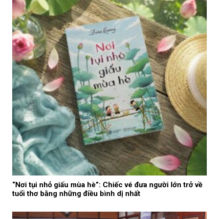
“Nơi tụi nhỏ giấu mùa hè”: Chiếc vé đưa người lớn trở về
tuổi thơ bằng những điều bình dị nhất