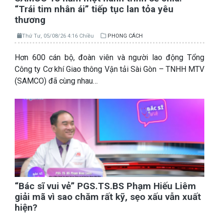
“Trái tim nhân ái” tiếp tục lan tỏa yêu
thương
Thứ Tư, 05/08/26 4:16 Chiều
PHONG CÁCH
Hơn 600 cán bộ, đoàn viên và người lao động Tổng
Công ty Cơ khí Giao thông Vận tải Sài Gòn – TNHH MTV
(SAMCO) đã cùng nhau…
“Bác sĩ vui vẻ” PGS.TS.BS Phạm Hiếu Liêm
giải mã vì sao chăm rất kỹ, sẹo xấu vẫn xuất
hiện?