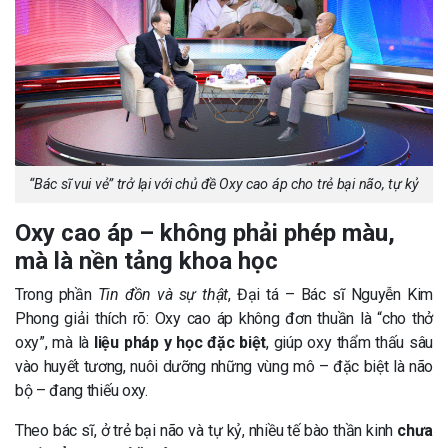
“Bác sĩ vui vẻ” trở lại với chủ đề Oxy cao áp cho trẻ bại não, tự kỷ
Oxy cao áp – không phải phép màu,
mà là nền tảng khoa học
Trong phần
Tin đồn và sự thật
, Đại tá – Bác sĩ Nguyễn Kim
Phong giải thích rõ: Oxy cao áp không đơn thuần là “cho thở
oxy”, mà là
liệu pháp y học đặc biệt
, giúp oxy thẩm thấu sâu
vào huyết tương, nuôi dưỡng những vùng mô – đặc biệt là não
bộ – đang thiếu oxy.
Theo bác sĩ, ở trẻ bại não và tự kỷ, nhiều tế bào thần kinh
chưa