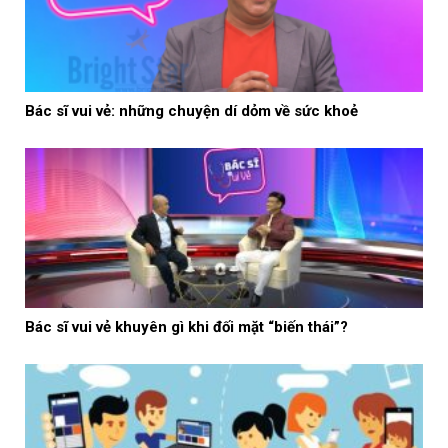
Bác sĩ vui vẻ: những chuyện dí dỏm về sức khoẻ
Bác sĩ vui vẻ khuyên gì khi đối mặt “biến thái”?