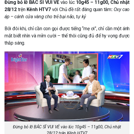
Đừng bỏ lỡ
BÁC SĨ VUI VẺ
vào lúc
10g45 – 11g00, Chủ nhật
28/12
trện
Kênh HTV7
với Chủ đề rất đáng quan tâm
:
Oxy cao
áp – cánh cửa vàng cho trẻ bại não, tự kỷ
Bởi đôi khi, chỉ cần con gọi được tiếng “mẹ ơi”, chỉ cần một ánh
mắt biết nhìn và mỉm cười – thế thôi cũng đủ để hy vọng được
thắp sáng.
Đừng bỏ lỡ BÁC SĨ VUI VẺ vào lúc 10g45 – 11g00, Chủ nhật
28/12 trện Kênh HTV7