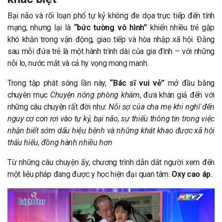
Bại não và rối loạn phổ tự kỷ không đe dọa trực tiếp đến tính
mạng, nhưng lại là
“bức tường vô hình”
khiến nhiều trẻ gặp
khó khăn trong vận động, giao tiếp và hòa nhập xã hội. Đằng
sau mỗi đứa trẻ là một hành trình dài của gia đình – với những
nỗi lo, nước mắt và cả hy vọng mong manh.
Trong tập phát sóng lần này,
“Bác sĩ vui vẻ”
mở đầu bằng
chuyên mục
Chuyện nóng phòng khám
, đưa khán giả đến với
những câu chuyện rất đời như:
Nỗi sợ của cha mẹ khi nghĩ đến
nguy cơ con rơi vào tự kỷ, bại não, sự thiếu thông tin trong việc
nhận biết sớm dấu hiệu bệnh và những khát khao được xã hội
thấu hiểu, đồng hành nhiều hơn
Từ những câu chuyện ấy, chương trình dẫn dắt người xem đến
một liệu pháp đang được y học hiện đại quan tâm:
Oxy cao áp.