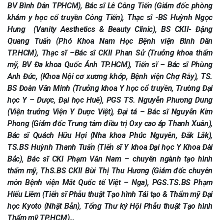
BV Bình Dân TPHCM), Bác sĩ Lê Công Tiến (Giám đốc phòng
khám y học cổ truyền Công Tiến), Thạc sĩ -BS Huỳnh Ngọc
Hưng (Vanity Aesthetics & Beauty Clinic), BS CKII- Đặng
Quang Tuấn (Phó Khoa Nam Học Bệnh viện Bình Dân
TP.HCM), Thạc sĩ –Bác sĩ CKII Phan Sử (Trưởng khoa thẩm
mỹ, BV Đa khoa Quốc Ánh TP.HCM), Tiến sĩ – Bác sĩ Phùng
Anh Đức, (Khoa Nội cơ xương khớp, Bệnh viện Chợ Rẫy), TS.
BS Đoàn Văn Minh (Trưởng khoa Y học cổ truyền, Trường Đại
học Y – Dược, Đại học Huế), PGS TS. Nguyễn Phương Dung
(Viện trưởng Viện Y Dược Việt), Đại tá – Bác sĩ Nguyễn Kim
Phong (Giám đốc Trung tâm điều trị Oxy cao áp Thanh Xuân),
Bác sĩ Quách Hữu Hợi (Nha khoa Phúc Nguyên, Đắk Lắk),
TS.BS Huỳnh Thanh Tuấn (Tiến sĩ Y khoa Đại học Y Khoa Đài
Bắc), Bác sĩ CKI Phạm Văn Nam – chuyên ngành tạo hình
thẩm mỹ, ThS.BS CKII Bùi Thị Thu Hương (Giám đốc chuyên
môn Bệnh viện Mắt Quốc tế Việt – Nga), PGS.TS.BS Phạm
Hiếu Liêm (Tiến sĩ Phẫu thuật Tạo hình Tái tạo & Thẩm mỹ Đại
học Kyoto (Nhật Bản), Tổng Thư ký Hội Phẫu thuật Tạo hình
Thẩm mỹ TP.HCM)…