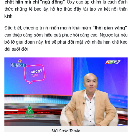
chết hẳn mà chỉ “ngủ đông”
. Oxy cao áp chính là cách đánh
thức những tế bào ấy, hỗ trợ thúc đẩy tái tạo và kết nối thần
kinh
Đặc biệt, chương trình nhấn mạnh khái niệm
“thời gian vàng”
:
can thiệp càng sớm, hiệu quả phục hồi càng cao. Ngược lại, nếu
bỏ lỡ giai đoạn này, trẻ sẽ phải đối mặt với nhiều hạn chế kéo
dài suốt đời.
MC Quốc Thuận