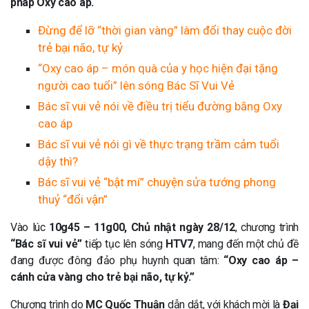
pháp Oxy cao áp.
Đừng để lỡ “thời gian vàng” làm đổi thay cuộc đời
trẻ bại não, tự kỷ
“Oxy cao áp – món quà của y học hiện đại tặng
người cao tuổi” lên sóng Bác Sĩ Vui Vẻ
Bác sĩ vui vẻ nói về điều trị tiểu đường bằng Oxy
cao áp
Bác sĩ vui vẻ nói gì về thực trạng trầm cảm tuổi
dậy thì?
Bác sĩ vui vẻ “bật mí” chuyện sửa tướng phong
thuỷ “đổi vận”
Vào lúc
10g45 – 11g00, Chủ nhật ngày 28/12
, chương trình
“Bác sĩ vui vẻ”
tiếp tục lên sóng
HTV7
, mang đến một chủ đề
đang được đông đảo phụ huynh quan tâm:
“Oxy cao áp –
cánh cửa vàng cho trẻ bại não, tự kỷ.”
Chương trình do
MC Quốc Thuận
dẫn dắt, với khách mời là
Đại