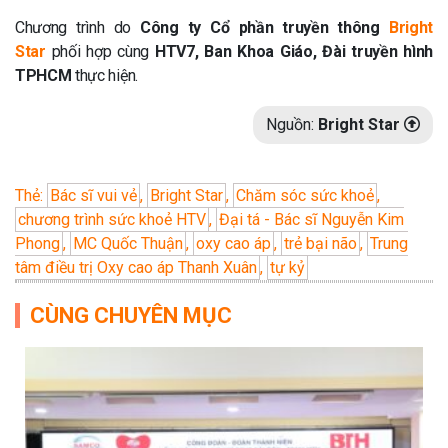
Chương trình do
Công ty Cổ phần truyền thông
Bright
Star
phối hợp cùng
HTV7, Ban Khoa Giáo, Đài truyền hình
TPHCM
thực hiện.
Nguồn:
Bright Star
Thẻ:
Bác sĩ vui vẻ
,
Bright Star
,
Chăm sóc sức khoẻ
,
chương trình sức khoẻ HTV
,
Đại tá - Bác sĩ Nguyễn Kim
Phong
,
MC Quốc Thuận
,
oxy cao áp
,
trẻ bại não
,
Trung
tâm điều trị Oxy cao áp Thanh Xuân
,
tự kỷ
CÙNG CHUYÊN MỤC