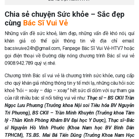
Chia sẻ chuyện Sức khỏe – Sắc đẹp
cùng
Bác Sĩ Vui Vẻ
Những vấn đề sức khoẻ, làm đẹp, những vấn đề khó nói, quí
khán giả có thể gửi thông tin về địa chỉ email:
bacsivuive24h@gmail.com, Fanpage Bác Sĩ Vui Vẻ-HTV7 hoặc
gọi điện thoại về Đường dây nóng chương trình Bác sĩ vui vẻ
0908.942.789 quý vị nhé.
Chương trình Bác sĩ vui vẻ là chương trình sức khỏe, cung cấp
cho quý khán giả những thông tin y tế mới lạ, những câu hỏi sức
khoẻ “hỏi – xoáy – đáp – xoay” hết sức dí dỏm với sự tham gia
của rất nhiều bác sĩ nổi tiếng vui vẻ như:
Thạc sĩ – BS CKII Trần
Ngọc Lưu Phương (Trưởng khoa Nội soi Tiêu hóa BV Nguyễn
Tri Phương), BS CKII – Trần Minh Khuyên (Trưởng khoa Tâm
lý -Thần Kinh Phòng Khám BV Đại học Y Dược), Thạc sĩ–Bác
sĩ Nguyễn Hồ Vĩnh Phước (Khoa Nam học BV Bình Dân
TPHCM), TS.BS. Mai Bá Tiến Dũng (Trưởng Khoa Nam Học