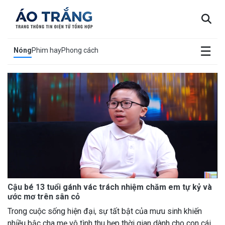
×
☰
Nóng
Phim hay
Phong cách
Cậu bé 13 tuổi gánh vác trách nhiệm chăm em tự kỷ và
ước mơ trên sân cỏ
Trong cuộc sống hiện đại, sự tất bật của mưu sinh khiến
nhiều bậc cha mẹ vô tình thu hẹp thời gian dành cho con cái,