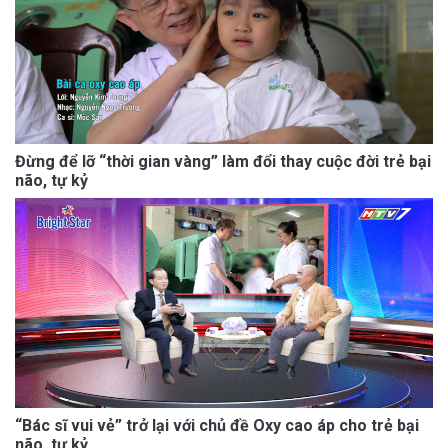
Đừng để lỡ “thời gian vàng” làm đổi thay cuộc đời trẻ bại
não, tự kỷ
“Bác sĩ vui vẻ” trở lại với chủ đề Oxy cao áp cho trẻ bại
não, tự kỷ