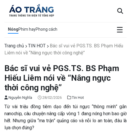
×
☰
Nóng
Phim hay
Phong cách
Trang chủ
TIN HOT
Bác sĩ vui vẻ PGS.TS. BS Phạm Hiếu
Liêm nói về “Nâng ngực thời công nghệ”
Bác sĩ vui vẻ PGS.TS. BS Phạm
Hiếu Liêm nói về “Nâng ngực
thời công nghệ”
Nguyễn Nghĩa
28/02/2026
Tin Hot
Từ vài triệu đồng tiêm dạo đến túi ngực “thông minh” gắn
nanochip, câu chuyện nâng cấp vòng 1 đang nóng hơn bao giờ
hết. Nhưng giữa “ma trận” quảng cáo và nỗi lo an toàn, đâu là
lựa chọn đúng?