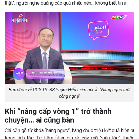
thật”, người nghe quảng cáo quá nhiều nên… không biết tin ai.
Bác sĩ vui vẻ PGS.TS. BS Phạm Hiếu Liêm nói về “Nâng ngực thời
công nghệ”
Khi “nâng cấp vòng 1” trở thành
chuyện… ai cũng bàn
Chỉ cần gõ từ khóa “nâng ngực”, hàng chục triệu kết quả hiện ra
trong tích tắc. Từ tiêm filler giá rẻ, cấy mỡ “siêu tốc”, thuốc