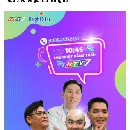
Bác sĩ vui vẻ giải mã “Bóng đè”