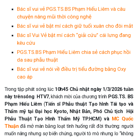
Bác sĩ vui vẻ PGS.TS.BS Phạm Hiếu Liêm và câu
chuyện nâng mũi thời công nghệ
Bác sĩ vui vẻ bật mí cách giữ tuổi xuân cho đôi mắt
Bác sĩ Vui Vẻ bật mí cách “giải cứu” cái lưng đang
kêu cứu
PGS.TS.BS Phạm Hiếu Liêm chia sẻ cách phục hồi
da sau phẫu thuật
Bác sĩ vui vẻ nói về điều trị tiểu đường bằng Oxy
cao áp
Trong tập phát sóng lúc
10h45 Chủ nhật ngày 1/3/2026 tuần
này trênsóng HTV7
, khách mời của chương trình
PGS.TS. BS
Phạm Hiếu Liêm
(
Tiến sĩ Phẫu thuật Tạo hình Tái tạo và
Thẩm mỹ tại Đại học Kyoto, Nhật Bản, Phó Chủ tịch Hội
Phẫu Thuật Tạo Hình Thẩm Mỹ TP.HCM) và
MC Quốc
Thuận
đã mở màn bằng loạt tình huống rất đời thường: người
muốn nâng nhưng sợ biến chứng, người tò mò nhưng lo “không