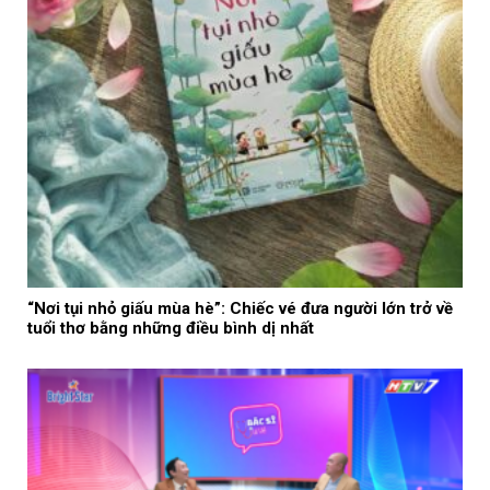
“Nơi tụi nhỏ giấu mùa hè”: Chiếc vé đưa người lớn trở về
tuổi thơ bằng những điều bình dị nhất