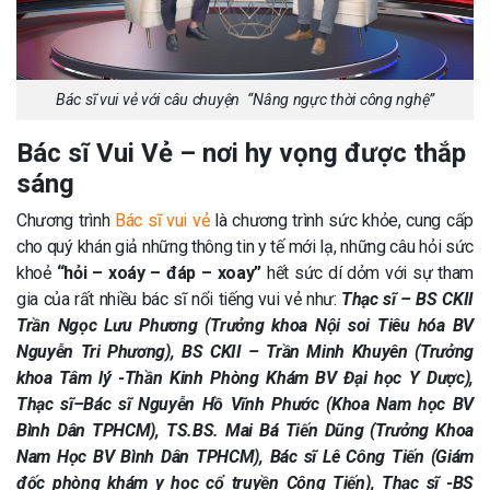
Bác sĩ vui vẻ với câu chuyện “Nâng ngực thời công nghệ”
Bác sĩ Vui Vẻ – nơi hy vọng được thắp
sáng
Chương trình
Bác sĩ vui vẻ
là chương trình sức khỏe, cung cấp
cho quý khán giả những thông tin y tế mới lạ, những câu hỏi sức
khoẻ
“hỏi – xoáy – đáp – xoay”
hết sức dí dỏm với sự tham
gia của rất nhiều bác sĩ nổi tiếng vui vẻ như:
Thạc sĩ – BS CKII
Trần Ngọc Lưu Phương (Trưởng khoa Nội soi Tiêu hóa BV
Nguyễn Tri Phương), BS CKII – Trần Minh Khuyên (Trưởng
khoa Tâm lý -Thần Kinh Phòng Khám BV Đại học Y Dược),
Thạc sĩ–Bác sĩ Nguyễn Hồ Vĩnh Phước (Khoa Nam học BV
Bình Dân TPHCM), TS.BS. Mai Bá Tiến Dũng (Trưởng Khoa
Nam Học BV Bình Dân TPHCM), Bác sĩ Lê Công Tiến (Giám
đốc phòng khám y học cổ truyền Công Tiến), Thạc sĩ -BS