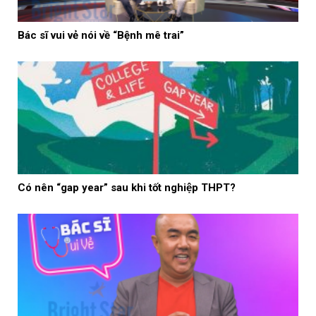
Bác sĩ vui vẻ nói về “Bệnh mê trai”
Có nên “gap year” sau khi tốt nghiệp THPT?