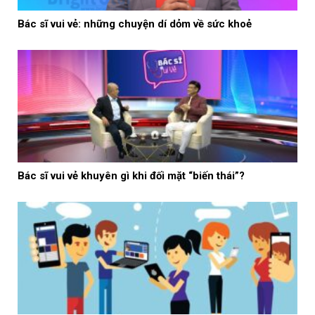
Bác sĩ vui vẻ: những chuyện dí dỏm về sức khoẻ
Bác sĩ vui vẻ khuyên gì khi đối mặt “biến thái”?