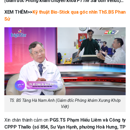
(Giám đốc Phòng khám chuyên khoa PTTM Sài Gòn Venus)…
XEM THÊM>>
Kỹ thuật Bio-Stick qua góc nhìn ThS.BS Phan
Sử
TS. BS Tăng Hà Nam Anh (Giám đốc Phòng khám Xương Khớp
Việt)
Xin chân thành cảm ơn
PGS.TS Phạm Hiếu Liêm và Công ty
CPPP Thallo (số 854, Sư Vạn Hạnh, phường Hoà Hưng, TP