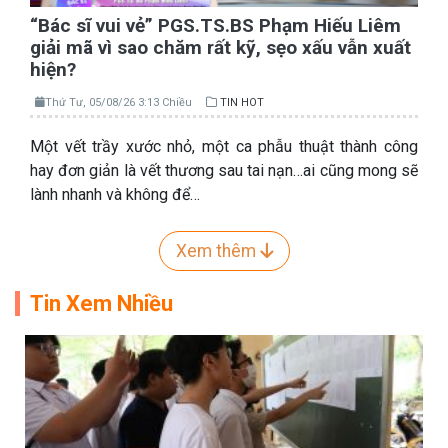
“Bác sĩ vui vẻ” PGS.TS.BS Phạm Hiếu Liêm
giải mã vì sao chăm rất kỹ, sẹo xấu vẫn xuất
hiện?
Thứ Tư, 05/08/26 3:13 Chiều
TIN HOT
Một vết trầy xước nhỏ, một ca phẫu thuật thành công
hay đơn giản là vết thương sau tai nạn…ai cũng mong sẽ
lành nhanh và không để…
Xem thêm
Tin Xem Nhiều