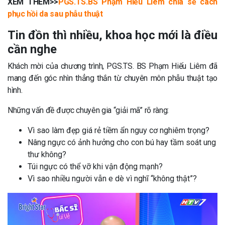
XEM THÊM>>
PGS.TS.BS Phạm Hiếu Liêm chia sẻ cách
phục hồi da sau phẫu thuật
Tin đồn thì nhiều, khoa học mới là điều
cần nghe
Khách mời của chương trình, PGS.TS. BS Phạm Hiếu Liêm đã
mang đến góc nhìn thẳng thắn từ chuyên môn phẫu thuật tạo
hình.
Những vấn đề được chuyên gia “giải mã” rõ ràng:
Vì sao làm đẹp giá rẻ tiềm ẩn nguy cơ nghiêm trọng?
Nâng ngực có ảnh hưởng cho con bú hay tầm soát ung
thư không?
Túi ngực có thể vỡ khi vận động mạnh?
Vì sao nhiều người vẫn e dè vì nghĩ “không thật”?