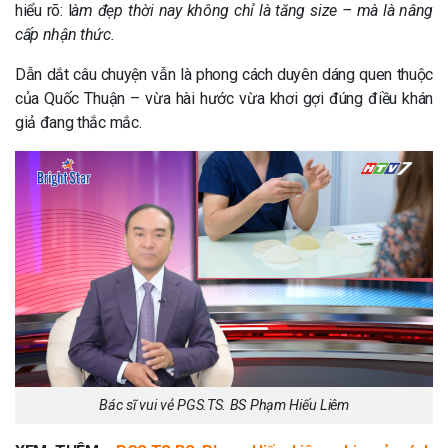
hiểu rõ: l
àm đẹp thời nay không chỉ là tăng size – mà là nâng
cấp nhận thức.
Dẫn dắt câu chuyện vẫn là phong cách duyên dáng quen thuộc
của Quốc Thuận – vừa hài hước vừa khơi gợi đúng điều khán
giả đang thắc mắc.
Bác sĩ vui vẻ PGS.TS. BS Phạm Hiếu Liêm