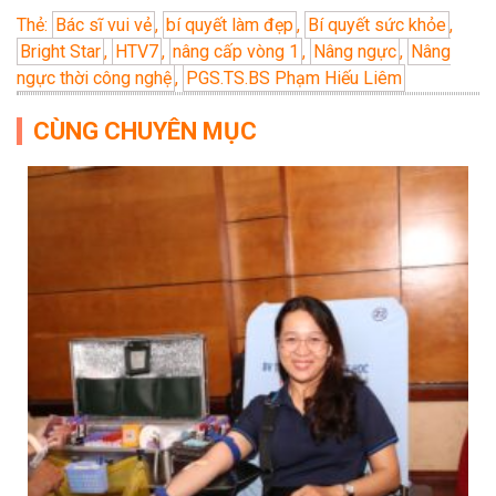
Thẻ:
Bác sĩ vui vẻ
,
bí quyết làm đẹp
,
Bí quyết sức khỏe
,
Bright Star
,
HTV7
,
nâng cấp vòng 1
,
Nâng ngực
,
Nâng
ngực thời công nghệ
,
PGS.TS.BS Phạm Hiếu Liêm
CÙNG CHUYÊN MỤC