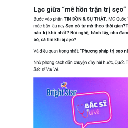
Lạc giữa “mê hồn trận trị sẹo”
Bước vào phần
TIN ĐỒN & SỰ THẬT
, MC Quốc 
mắc bấy lâu nay:
Sẹo có tự mờ theo thời gian?Tr
nào trị khó nhất?
Bôi nghệ, hành tây, nha đam…
bò, cà tím khi bị sẹo?
Và điều quan trọng nhất:
“Phương pháp trị sẹo nà
Nhờ phong cách dẫn chuyện đầy hài hước, Quốc Th
Bác sĩ Vui Vẻ
.