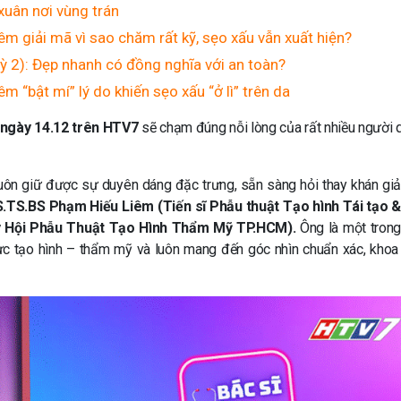
 xuân nơi vùng trán
êm giải mã vì sao chăm rất kỹ, sẹo xấu vẫn xuất hiện?
ỳ 2): Đẹp nhanh có đồng nghĩa với an toàn?
m “bật mí” lý do khiến sẹo xấu “ở lì” trên da
ngày 14.12 trên HTV7
sẽ chạm đúng nỗi lòng của rất nhiều người 
uôn giữ được sự duyên dáng đặc trưng, sẵn sàng hỏi thay khán gi
.TS.BS Phạm Hiếu Liêm (Tiến sĩ Phẫu thuật Tạo hình Tái tạo 
ký Hội Phẫu Thuật Tạo Hình Thẩm Mỹ TP.HCM).
Ông là một tron
vực tạo hình – thẩm mỹ và luôn mang đến góc nhìn chuẩn xác, khoa