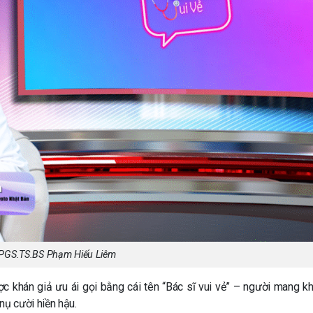
PGS.TS.BS Phạm Hiếu Liêm
ợc khán giả ưu ái gọi bằng cái tên “Bác sĩ vui vẻ” – người mang k
ụ cười hiền hậu.