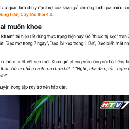
t sự quan tâm chú ý đặc biệt của khán giả chương trình qua nhiều ch
 vùng trán
,
Cấy tóc thời 4.0
…
 ai muốn khoe
 khám”
tái hiện rất đúng thực trạng hiện nay: Gõ “thuốc trị sẹo” trên
. “Sẹo mờ trong 7 ngày”, “sẹo lồi xẹp trong 1 lần”, “sẹo biến mất n
 có thêm…một vết sẹo mới. Khán giả phỏng vấn cũng nói hộ tiếng l
he thôi chứ trị nhiều cách mà chưa hết…” “Nghệ, nha đam, tỏi… nghe
ơn!”
huyện trong tập này trở nên hấp dẫn.