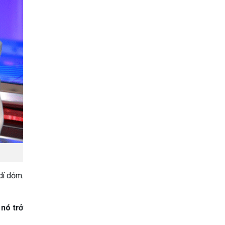
dí dỏm.
 nó trở