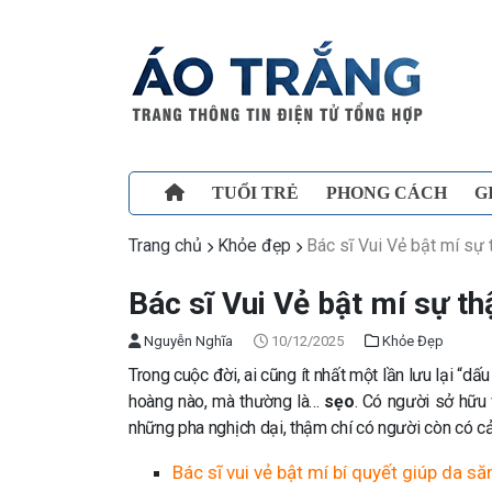
TUỔI TRẺ
PHONG CÁCH
G
Trang chủ
Khỏe đẹp
Bác sĩ Vui Vẻ bật mí sự
Bác sĩ Vui Vẻ bật mí sự t
Nguyễn Nghĩa
10/12/2025
Khỏe Đẹp
Trong cuộc đời, ai cũng ít nhất một lần lưu lại “d
hoàng nào, mà thường là…
sẹo
. Có người sở hữu 
những pha nghịch dại, thậm chí có người còn có c
Bác sĩ vui vẻ bật mí bí quyết giúp da s