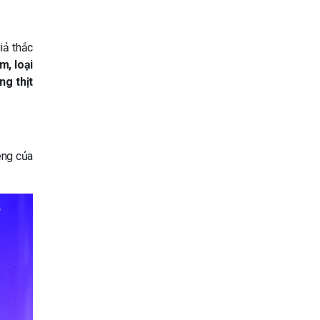
iả thắc
m, loại
ng thịt
êng của