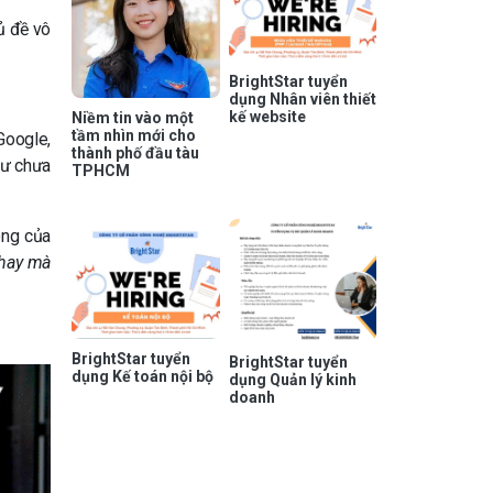
ủ đề vô
BrightStar tuyển
dụng Nhân viên thiết
kế website
Niềm tin vào một
tầm nhìn mới cho
 Google,
thành phố đầu tàu
hư chưa
TPHCM
òng của
 hay mà
BrightStar tuyển
BrightStar tuyển
dụng Kế toán nội bộ
dụng Quản lý kinh
doanh