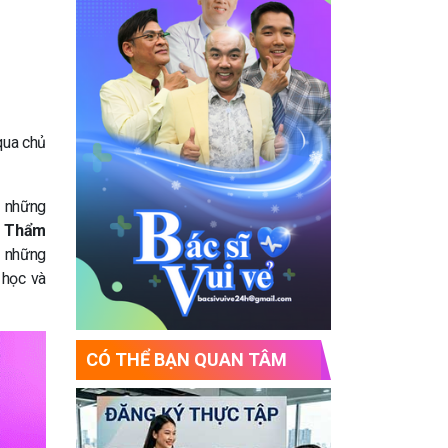
qua chủ
ả những
& Thẩm
g những
 học và
CÓ THỂ BẠN QUAN TÂM