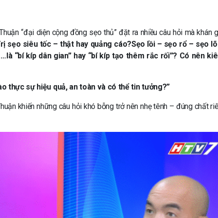
Thuận “đại diện cộng đồng sẹo thủ” đặt ra nhiều câu hỏi mà khán g
ị sẹo siêu tốc – thật hay quảng cáo?Sẹo lồi – sẹo rổ – sẹo lõ
là “bí kíp dân gian” hay “bí kíp tạo thêm rắc rối”?
Có nên kiê
o thực sự hiệu quả, an toàn và có thể tin tưởng?”
uận khiến những câu hỏi khó bỗng trở nên nhẹ tênh – đúng chất ri