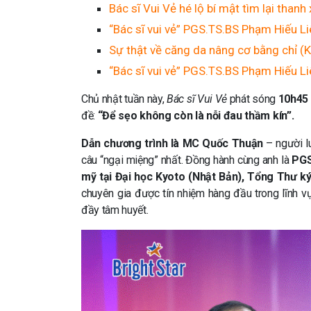
Bác sĩ Vui Vẻ hé lộ bí mật tìm lại thanh
“Bác sĩ vui vẻ” PGS.TS.BS Phạm Hiếu Li
Sự thật về căng da nâng cơ bằng chỉ (K
“Bác sĩ vui vẻ” PGS.TS.BS Phạm Hiếu Liê
Chủ nhật tuần này,
Bác sĩ Vui Vẻ
phát sóng
10h45 
đề:
“Để sẹo không còn là nỗi đau thầm kín”.
Dẫn chương trình là MC Quốc Thuận
– người l
câu “ngại miệng” nhất. Đồng hành cùng anh là
PGS
mỹ tại Đại học Kyoto (Nhật Bản), Tổng Thư 
chuyên gia được tín nhiệm hàng đầu trong lĩnh 
đầy tâm huyết.