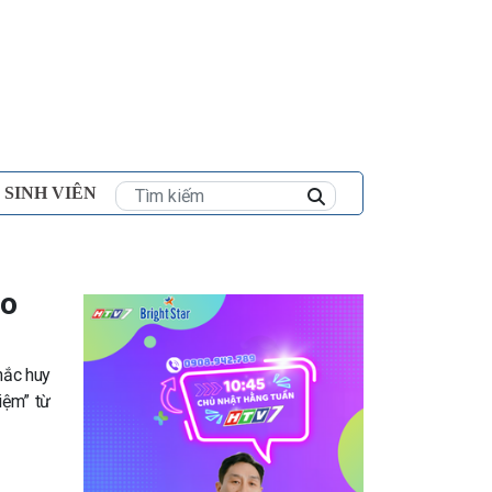
×
 SINH VIÊN
ẹo
khắc huy
iệm” từ