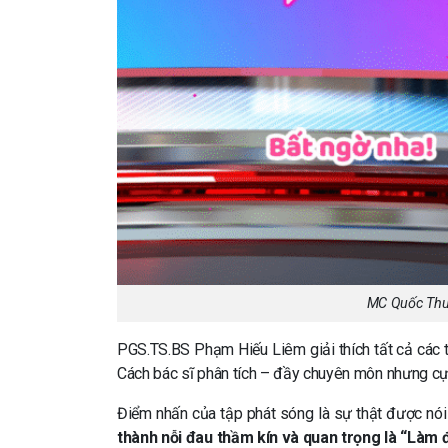
MC Quốc Thuậ
PGS.TS.BS Phạm Hiếu Liêm giải thích tất cả cá
Cách bác sĩ phân tích – đầy chuyên môn nhưng cực
Điểm nhấn của tập phát sóng là sự thật được nói
thành nỗi đau thầm kín và quan trọng là “L
àm đ