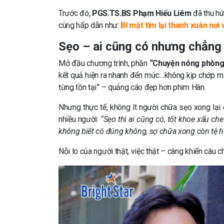
Trước đó,
PGS.TS.BS Phạm Hiếu Liêm
đã thu hú
cùng hấp dẫn như:
Bí mật tìm lại thanh xuân nơi
Sẹo – ai cũng có nhưng chẳng
Mở đầu chương trình, phần
“Chuyện nóng phòng
kết quả hiện ra nhanh đến mức…không kịp chớp mắt
từng tồn tại” – quảng cáo đẹp hơn phim Hàn.
Nhưng thực tế, không ít người chữa sẹo xong lại
nhiều người:
“Sẹo thì ai cũng có, tốt khoe xấu c
không biết có đúng không, sợ chữa xong còn tệ h
Nỗi lo của người thật, việc thật – càng khiến câu c