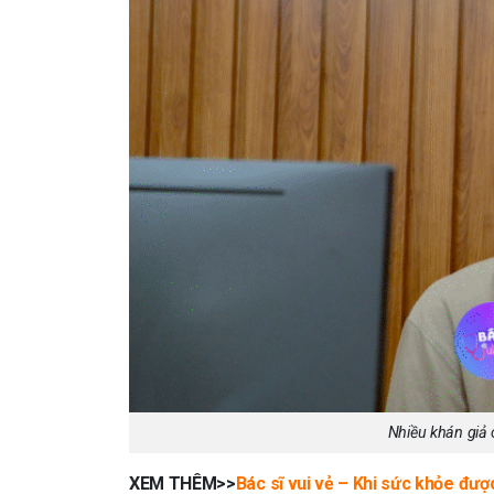
Nhiều khán giả 
XEM THÊM>>
Bác sĩ vui vẻ – Khi sức khỏe đượ