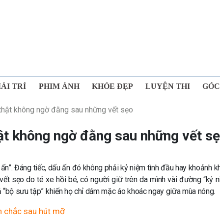
IẢI TRÍ
PHIM ẢNH
KHỎE ĐẸP
LUYỆN THI
GÓC
 thật không ngờ đằng sau những vết sẹo
hật không ngờ đằng sau những vết s
ấu ấn”. Đáng tiếc, dấu ấn đó không phải kỷ niệm tình đầu hay khoảnh 
vết sẹo do té xe hồi bé, có người giữ trên da mình vài đường “kỷ n
ả “bộ sưu tập” khiến họ chỉ dám mặc áo khoác ngay giữa mùa nóng.
ăn chắc sau hút mỡ