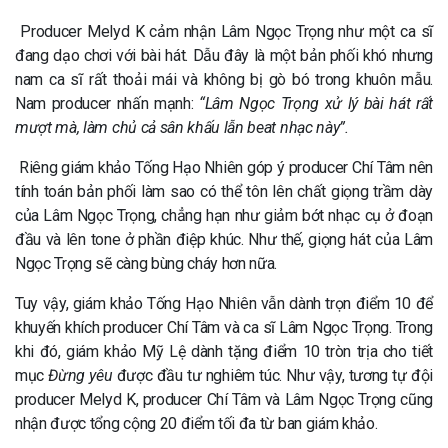
Producer Melyd K cảm nhận Lâm Ngọc Trọng như một ca sĩ
đang dạo chơi với bài hát. Dẫu đây là một bản phối khó nhưng
nam ca sĩ rất thoải mái và không bị gò bó trong khuôn mẫu.
Nam producer nhấn mạnh:
“Lâm Ngọc Trọng xử lý bài hát rất
mượt mà, làm chủ cả sân khấu lẫn beat nhạc này”.
Riêng giám khảo Tống Hạo Nhiên góp ý producer Chí Tâm nên
tính toán bản phối làm sao có thể tôn lên chất giọng trầm dày
của Lâm Ngọc Trọng, chẳng hạn như giảm bớt nhạc cụ ở đoạn
đầu và lên tone ở phần điệp khúc. Như thế, giọng hát của Lâm
Ngọc Trọng sẽ càng bùng cháy hơn nữa.
Tuy vậy, giám khảo Tống Hạo Nhiên vẫn dành trọn điểm 10 để
khuyến khích producer Chí Tâm và ca sĩ Lâm Ngọc Trọng. Trong
khi đó, giám khảo Mỹ Lệ dành tặng điểm 10 tròn trịa cho tiết
mục
Đừng yêu
được đầu tư nghiêm túc. Như vậy, tương tự đội
producer Melyd K, producer Chí Tâm và Lâm Ngọc Trọng cũng
nhận được tổng cộng 20 điểm tối đa từ ban giám khảo.