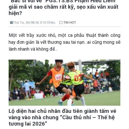
“Bác sĩ vui vẻ” PGS.TS.BS Phạm Hiếu Liêm
giải mã vì sao chăm rất kỹ, sẹo xấu vẫn xuất
hiện?
Thứ Tư, 05/08/26 3:13 Chiều
TIN HOT
Một vết trầy xước nhỏ, một ca phẫu thuật thành công
hay đơn giản là vết thương sau tai nạn…ai cũng mong sẽ
lành nhanh và không để…
Lộ diện hai chủ nhân đầu tiên giành tấm vé
vàng vào nhà chung “Cầu thủ nhí – Thế hệ
tương lai 2026”