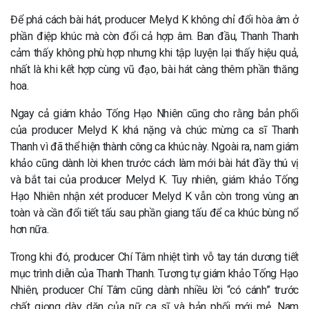
Để phá cách bài hát, producer Melyd K không chỉ đổi hòa âm ở
phần điệp khúc mà còn đổi cả hợp âm. Ban đầu, Thanh Thanh
cảm thấy không phù hợp nhưng khi tập luyện lại thấy hiệu quả,
nhất là khi kết hợp cùng vũ đạo, bài hát càng thêm phần thăng
hoa.
Ngay cả giám khảo Tống Hạo Nhiên cũng cho rằng bản phối
của producer Melyd K khá nặng và chúc mừng ca sĩ Thanh
Thanh vì đã thể hiện thành công ca khúc này. Ngoài ra, nam giám
khảo cũng dành lời khen trước cách làm mới bài hát đầy thú vị
và bắt tai của producer Melyd K. Tuy nhiên, giám khảo Tống
Hạo Nhiên nhận xét producer Melyd K vẫn còn trong vùng an
toàn và cần đổi tiết tấu sau phần giang tấu để ca khúc bùng nổ
hơn nữa.
Trong khi đó, producer Chí Tâm nhiệt tình vỗ tay tán dương tiết
mục trình diễn của Thanh Thanh. Tương tự giám khảo Tống Hạo
Nhiên, producer Chí Tâm cũng dành nhiều lời “có cánh” trước
chất giọng dày dặn của nữ ca sĩ và bản phối mới mẻ. Nam