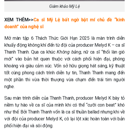
Giám khảo Mỹ Lệ
XEM THÊM>>
Ca sĩ Mỹ Lệ bất ngờ bật mí chủ đề “kinh
doanh” của nghệ sĩ
Mở màn tập 6 Thách Thức Giới Hạn 2025 là màn trình diễn
khuấy động không khí đến từ đội của producer Melyd K – ca sĩ
Thanh Thanh. Qua ca khúc
Không bằng
, nữ ca sĩ “thổi làn gió
mới” vào bản hit quen thuộc với cách phối hiện đại, phóng
khoáng và giàu cảm xúc. Vốn sở hữu giọng hát sáng, kỹ thuật
tốt cùng phong cách trình diễn tự tin, Thanh Thanh mang đến
một phần thi vừa thời thượng vừa chạm đến trái tim người
nghe.
Sau màn trình diễn của Thanh Thanh, producer Melyd K bày tỏ
niềm tự hào về ca sĩ của mình khi có thể “cưỡi con beat” khó
như thế. Bởi Thanh Thanh vốn là ca sĩ thuần ballad nhưng khi về
với đội của producer Melyd K, cô lại lột xác hoàn toàn với bản
phối hiện đại và sôi động.