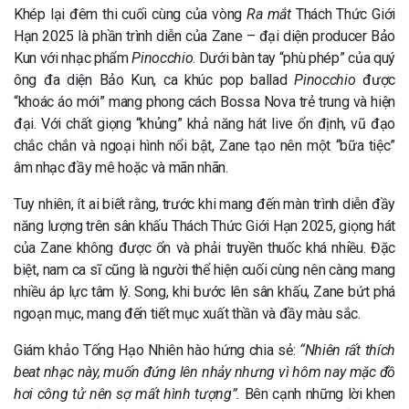
Khép lại đêm thi cuối cùng của vòng
Ra mắt
Thách Thức Giới
Hạn 2025 là phần trình diễn của Zane – đại diện producer Bảo
Kun với nhạc phẩm
Pinocchio
. Dưới bàn tay “phù phép” của quý
ông đa diện Bảo Kun, ca khúc pop ballad
Pinocchio
được
“khoác áo mới” mang phong cách Bossa Nova trẻ trung và hiện
đại. Với chất giọng “khủng” khả năng hát live ổn định, vũ đạo
chắc chắn và ngoại hình nổi bật, Zane tạo nên một “bữa tiệc”
âm nhạc đầy mê hoặc và mãn nhãn.
Tuy nhiên, ít ai biết rằng, trước khi mang đến màn trình diễn đầy
năng lượng trên sân khấu Thách Thức Giới Hạn 2025, giọng hát
của Zane không được ổn và phải truyền thuốc khá nhiều. Đặc
biệt, nam ca sĩ cũng là người thể hiện cuối cùng nên càng mang
nhiều áp lực tâm lý. Song, khi bước lên sân khấu, Zane bứt phá
ngoạn mục, mang đến tiết mục xuất thần và đầy màu sắc.
Giám khảo Tống Hạo Nhiên hào hứng chia sẻ:
“Nhiên rất thích
beat nhạc này, muốn đứng lên nhảy nhưng vì hôm nay mặc đồ
hơi công tử nên sợ mất hình tượng”.
Bên cạnh những lời khen