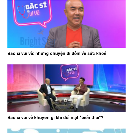
Bác sĩ vui vẻ: những chuyện dí dỏm về sức khoẻ
Bác sĩ vui vẻ khuyên gì khi đối mặt “biến thái”?