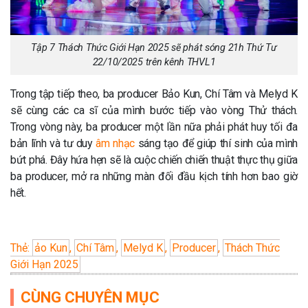
Tập 7 Thách Thức Giới Hạn 2025 sẽ phát sóng 21h Thứ Tư
22/10/2025 trên kênh THVL1
Trong tập tiếp theo, ba producer Bảo Kun, Chí Tâm và Melyd K
sẽ cùng các ca sĩ của mình bước tiếp vào vòng Thử thách.
Trong vòng này, ba producer một lần nữa phải phát huy tối đa
bản lĩnh và tư duy
âm nhạc
sáng tạo để giúp thí sinh của mình
bứt phá. Đây hứa hẹn sẽ là cuộc chiến chiến thuật thực thụ giữa
ba producer, mở ra những màn đối đầu kịch tính hơn bao giờ
hết.
Thẻ:
ảo Kun
,
Chí Tâm
,
Melyd K
,
Producer
,
Thách Thức
Giới Hạn 2025
CÙNG CHUYÊN MỤC