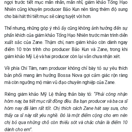
ngợi trước tiết mục mãn nhãn, mãn nhĩ, giám khảo Tống Hạo
Nhiên cũng khuyên producer Bảo Kun nên tăng thêm độ sung
cho bài hát thì tiết mục sẽ càng tuyệt vời hơn.
Thế nhưng, những góp ý nhỏ ấy cũng không ảnh hưởng đến sự
phấn khích của giám khảo Tống Hạo Nhiên trước màn trình diễn
xuất sắc của Zane. Thậm chí, nam giám khảo còn dành ngay
điểm 10 tròn trĩnh cho producer Bảo Kun và Zane, trong khi
giám khảo Mỹ Lệ và hai producer còn lại vẫn chưa nhận xét.
Về phía Chí Tâm, nam producer không chỉ bày tỏ sự yêu thích
bản phối mang âm hưởng Bossa Nova gợi cảm giác rộn ràng
mà còn ngưỡng mộ màn vũ đạo chuyên nghiệp của Zane.
Riêng giám khảo Mỹ Lệ thẳng thắn bày tỏ:
“Phải công nhận
hôm nay, ba tiết mục rất đồng đều. Ba bạn producer và ba ca sĩ
hôm nay đã làm rất tốt. Chị thích cách Zane hát say sưa, cho
thấy ca sĩ này rất yêu nghề. Đó là một điểm cộng cho em nên
chị bỏ qua những chỗ còn thiếu sót và chắc chắn là điểm 10
dành cho em”.