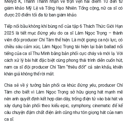
Melyd K, Thanh Thanh nhận về trọn vẹn hai điểm 10 đến từ
giám khảo Mỹ Lệ và Tống Hạo Nhiên. Tổng cộng, nữ ca sĩ có
được 20 điểm tối đa từ ban giám khảo.
Tiếp nối bầu không khí bùng nổ của tập 6 Thách Thức Giới Hạn
2025 là tiết mục
Đừng yêu
do ca sĩ Lâm Ngọc Trọng – thành
viên đội producer Chí Tâm thể hiện. Là một giọng ca nội lực, có
chiều sâu cảm xúc, Lâm Ngọc Trọng tái hiện lại bản ballad nổi
tiếng của ca sĩ Thu Minh bằng bản phối cực cháy và mới lạ. Với
cách xử lý bài hát đặc biệt cùng phong thái trình diễn cuốn hút,
nam ca sĩ đội producer Chí Tâm “thiêu đốt” cả sân khấu, khiến
khán giả không thể rời mắt.
Chia sẻ về ý tưởng bản phối ca khúc
Đừng yêu
, producer Chí
Tâm cho biết vì Lâm Ngọc Trọng sở hữu giọng hát mạnh mẽ
nên anh quyết định kết hợp dàn dây, trống điện tử vào bài hát và
xây dựng bản phối theo kiểu epic, symphony, cinematic để kể
câu chuyện đậm chất điện ảnh cũng như tôn giọng hát của nam
ca sĩ.