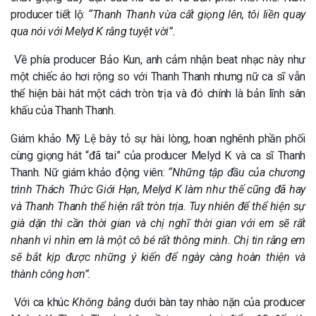
producer tiết lộ:
“Thanh Thanh vừa cất giọng lên, tôi liền quay
qua nói với Melyd K rằng tuyệt vời”.
Về phía producer Bảo Kun, anh cảm nhận beat nhạc này như
một chiếc áo hơi rộng so với Thanh Thanh nhưng nữ ca sĩ vẫn
thể hiện bài hát một cách tròn trịa và đó chính là bản lĩnh sân
khấu của Thanh Thanh.
Giám khảo Mỹ Lệ bày tỏ sự hài lòng, hoan nghênh phần phối
cùng giọng hát “đã tai” của producer Melyd K và ca sĩ Thanh
Thanh. Nữ giám khảo động viên:
“Những tập đầu của chương
trình Thách Thức Giới Hạn, Melyd K làm như thế cũng đã hay
và Thanh Thanh thể hiện rất tròn trịa. Tuy nhiên để thể hiện sự
già dặn thì cần thời gian và chị nghĩ thời gian với em sẽ rất
nhanh vì nhìn em là một cô bé rất thông minh. Chị tin rằng em
sẽ bắt kịp được những ý kiến để ngày càng hoàn thiện và
thành công hơn”.
Với ca khúc
Không bằng
dưới bàn tay nhào nặn của producer