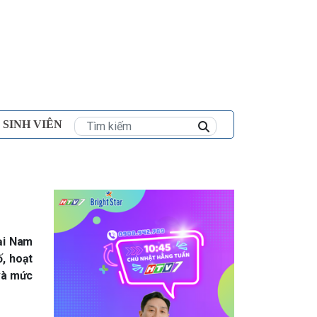
×
 SINH VIÊN
ại Nam
, hoạt
và mức