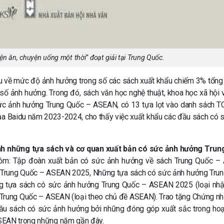
n ăn, chuyện uống một thời” đoạt giải tại Trung Quốc.
u về mức độ ảnh hưởng trong số các sách xuất khẩu chiếm 3% tổng
ố ảnh hưởng. Trong đó, sách văn học nghệ thuật, khoa học xã hội v
sức ảnh hưởng Trung Quốc – ASEAN, có 13 tựa lọt vào danh sách 
ủa Baidu năm 2023-2024, cho thấy việc xuất khẩu các đầu sách có 
nh những tựa sách và cơ quan xuất bản có sức ảnh hưởng Trun
gồm: Tập đoàn xuất bản có sức ảnh hưởng về sách Trung Quốc 
h Trung Quốc – ASEAN 2025, Những tựa sách có sức ảnh hưởng Tru
ng tựa sách có sức ảnh hưởng Trung Quốc – ASEAN 2025 (loại nh
Trung Quốc – ASEAN (loại theo chủ đề ASEAN). Trao tặng Chứng nh
đầu sách có sức ảnh hưởng bởi những đóng góp xuất sắc trong ho
ASEAN trong những năm gần đây.