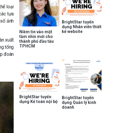
hể loại
các tựa
 số ảnh
BrightStar tuyển
dụng Nhân viên thiết
kế website
Niềm tin vào một
tầm nhìn mới cho
àn xuất
thành phố đầu tàu
TPHCM
ng tổng
ập đoàn
BrightStar tuyển
BrightStar tuyển
dụng Kế toán nội bộ
dụng Quản lý kinh
doanh