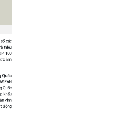
 số các
à thiếu
TOP 100
sức ảnh
g Quốc
– ASEAN
ng Quốc
ập khẩu
ận vinh
ạt động