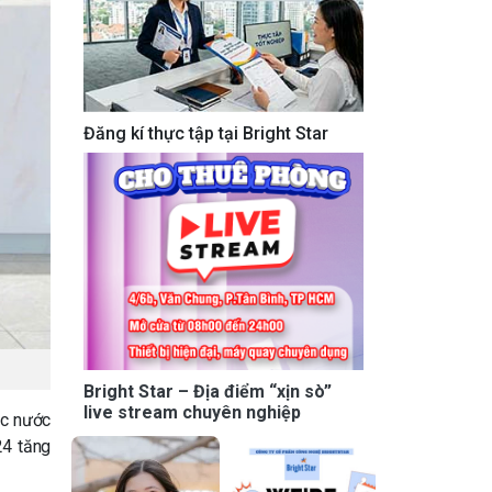
Đăng kí thực tập tại Bright Star
Bright Star – Địa điểm “xịn sò”
live stream chuyên nghiệp
ác nước
24 tăng