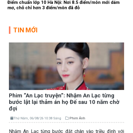
Điểm chuẩn lớp 10 Hà Nội: Nơi 8.5 điểm/môn mới dám
mơ, chỗ chỉ hơn 3 điểm/môn đã đỗ
TIN MỚI
Phim “An Lạc truyện”: Nhậm An Lạc từng
bước lật lại thảm án họ Đế sau 10 năm chờ
đợi
Thứ Năm, 06/08/26 10:38 Sáng
Phim Ảnh
Nhậm An Lạc từng bước đặt chân vào triều đình với