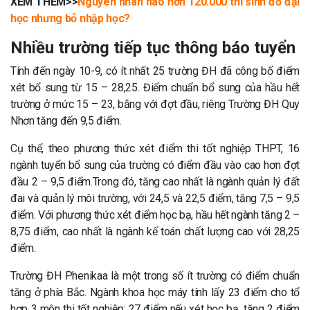
XEM THÊM>>
Nguyên nhân nào hơn 120.000 thí sinh đỗ đại
học nhưng bỏ nhập học?
Nhiều trường tiếp tục thông báo tuyển
Tính đến ngày 10-9, có ít nhất 25 trường ĐH đã công bố điểm
xét bổ sung từ 15 – 28,25. Điểm chuẩn bổ sung của hầu hết
trường ở mức 15 – 23, bằng với đợt đầu, riêng Trường ĐH Quy
Nhơn tăng đến 9,5 điểm.
Cụ thể, theo phương thức xét điểm thi tốt nghiệp THPT, 16
ngành tuyển bổ sung của trường có điểm đầu vào cao hơn đợt
đầu 2 – 9,5 điểm.Trong đó, tăng cao nhất là ngành quản lý đất
đai và quản lý môi trường, với 24,5 và 22,5 điểm, tăng 7,5 – 9,5
điểm. Với phương thức xét điểm học bạ, hầu hết ngành tăng 2 –
8,75 điểm, cao nhất là ngành kế toán chất lượng cao với 28,25
điểm.
Trường ĐH Phenikaa là một trong số ít trường có điểm chuẩn
tăng ở phía Bắc. Ngành khoa học máy tính lấy 23 điểm cho tổ
hợp 3 môn thi tốt nghiệp; 27 điểm nếu xét học bạ, tăng 2 điểm