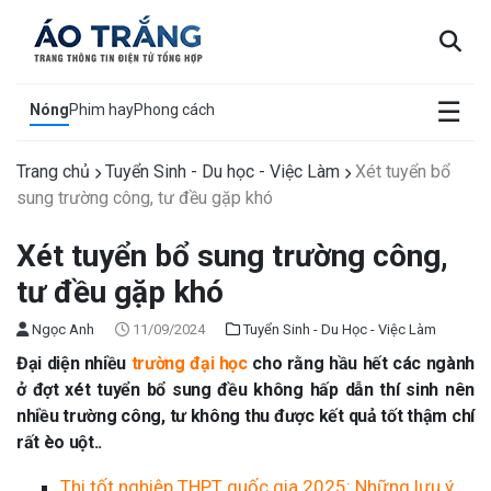
×
☰
Nóng
Phim hay
Phong cách
Trang chủ
Tuyển Sinh - Du học - Việc Làm
Xét tuyển bổ
sung trường công, tư đều gặp khó
Xét tuyển bổ sung trường công,
tư đều gặp khó
Ngọc Anh
11/09/2024
Tuyển Sinh - Du Học - Việc Làm
Đại diện nhiều
trường đại học
cho rằng hầu hết các ngành
ở đợt xét tuyển bổ sung đều không hấp dẫn thí sinh nên
nhiều trường công, tư không thu được kết quả tốt thậm chí
rất èo uột..
Thi tốt nghiệp THPT quốc gia 2025: Những lưu ý