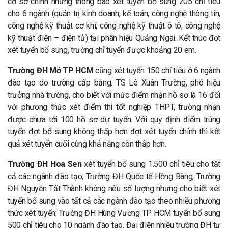
cơ sở chính nhưng thông báo xét tuyển bổ sung 205 chỉ tiêu
cho 6 ngành (quản trị kinh doanh, kế toán, công nghệ thông tin,
công nghệ kỹ thuật cơ khí, công nghệ kỹ thuật ô tô, công nghệ
kỹ thuật điện – điện tử) tại phân hiệu Quảng Ngãi. Kết thúc đợt
xét tuyển bổ sung, trường chỉ tuyển được khoảng 20 em.
Trường ĐH Mở TP HCM
cũng xét tuyển 150 chỉ tiêu ở 6 ngành
đào tạo do trường cấp bằng. TS Lê Xuân Trường, phó hiệu
trưởng nhà trường, cho biết với mức điểm nhận hồ sơ là 16 đối
với phương thức xét điểm thi tốt nghiệp THPT, trường nhận
được chưa tới 100 hồ sơ dự tuyển. Với quy định điểm trúng
tuyển đợt bổ sung không thấp hơn đợt xét tuyển chính thì kết
quả xét tuyển cuối cùng khả năng còn thấp hơn.
Trường ĐH Hoa Sen
xét tuyển bổ sung 1.500 chỉ tiêu cho tất
cả các ngành đào tạo; Trường ĐH Quốc tế Hồng Bàng, Trường
ĐH Nguyễn Tất Thành không nêu số lượng nhưng cho biết xét
tuyển bổ sung vào tất cả các ngành đào tạo theo nhiều phương
thức xét tuyển; Trường ĐH Hùng Vương TP HCM tuyển bổ sung
500 chỉ tiêu cho 10 ngành đào tạo. Đại điện nhiều trường ĐH tư