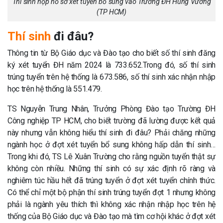
Thí sinh nộp hồ sơ xét tuyển bổ sung vào Trường ĐH Hùng Vương
(TP HCM)
Thí sinh
đi đâu?
Thông tin từ Bộ Giáo dục và Đào tạo cho biết số thí sinh đăng
ký xét tuyển ĐH năm 2024 là 733.652.Trong đó, số thí sinh
trúng tuyển trên hệ thống là 673.586, số thí sinh xác nhận nhập
học trên hệ thống là 551.479.
TS Nguyễn Trung Nhân, Trưởng Phòng Đào tạo Trường ĐH
Công nghiệp TP HCM, cho biết trường đã lường được kết quả
này nhưng vẫn không hiểu thí sinh đi đâu? Phải chăng những
ngành học ở đợt xét tuyển bổ sung không hấp dẫn thí sinh…
Trong khi đó, TS Lê Xuân Trường cho rằng nguồn tuyển thật sự
không còn nhiều. Những thí sinh có sự xác định rõ ràng và
nghiêm túc hầu hết đã trúng tuyển ở đợt xét tuyển chính thức.
Có thể chỉ một bộ phận thí sinh trúng tuyển đợt 1 nhưng không
phải là ngành yêu thích thì không xác nhận nhập học trên hệ
thống của Bộ Giáo dục và Đào tạo mà tìm cơ hội khác ở đợt xét