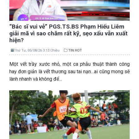
“Bác sĩ vui vẻ” PGS.TS.BS Phạm Hiếu Liêm
giải mã vì sao chăm rất kỹ, sẹo xấu vẫn xuất
hiện?
Thứ Tư, 05/08/26 3:13 Chiều
TIN HOT
Một vết trầy xước nhỏ, một ca phẫu thuật thành công
hay đơn giản là vết thương sau tai nạn…ai cũng mong sẽ
lành nhanh và không để…