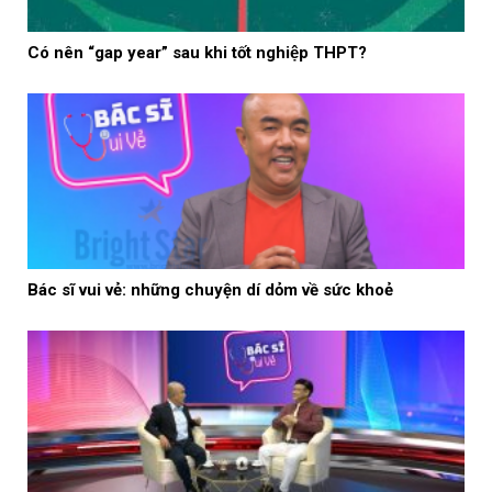
Có nên “gap year” sau khi tốt nghiệp THPT?
Bác sĩ vui vẻ: những chuyện dí dỏm về sức khoẻ