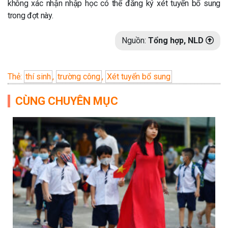
không xác nhận nhập học có thể đăng ký xét tuyển bổ sung
trong đợt này.
Nguồn:
Tổng hợp, NLD
Thẻ:
thí sinh
,
trường công
,
Xét tuyển bổ sung
CÙNG CHUYÊN MỤC