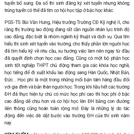
tuyển bổ sung. Đa số thí sinh đăng ký xét tuyển nhưng không
trúng tuyển có thể đã tìm cơ hội học tập ở bậc học khác.
PGS-TS Bùi Văn Hưng, Hiệu trưởng Trường CĐ Kỹ nghệ II, cho
rằng thị trường lao động đang rất cần nguồn nhân lực trình độ
cao đẳng, đặc biệt là nhóm ngành kỹ thuật và dịch vụ. Qua tìm
hiểu thí sinh xét tuyển vào trường, cho thấy phần lớn người học
đã tìm hiểu kỹ về nhu cầu, xu hướng việc làm nên ngay từ đầu
đã quyết định chọn học cao đẳng. Cũng có một bộ phận học
sinh tốt nghiệp THPT chủ động tham gia các khóa học nghề,
học tiếng để đi xuất khẩu lao động sang Hàn Quốc, Nhật Bản,
Đức… Học phí là một trong những mối bận tâm hàng đầu đối
với gia đình và bản thân người học. Trong khi hầu hết các trường
ĐH đã thực hiện tự chủ có mức học phí cao thì học phí ở bậc
cao đẳng dễ chịu hơn và cơ hội học lên ĐH bằng con đường
liên thông cũng hoàn toàn rộng mở. Đây là những lý do tác
động đến việc dè dặt bước vào trường ĐH của thí sinh năm
nay.