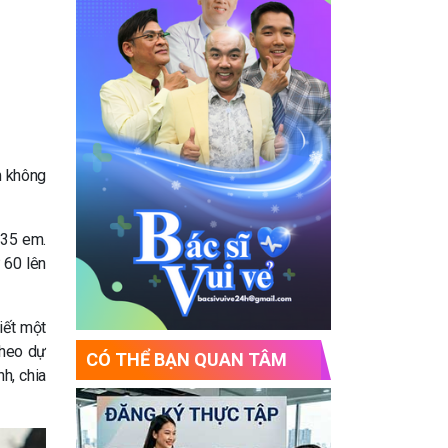
m không
 35 em.
 60 lên
iết một
theo dự
CÓ THỂ BẠN QUAN TÂM
h, chia