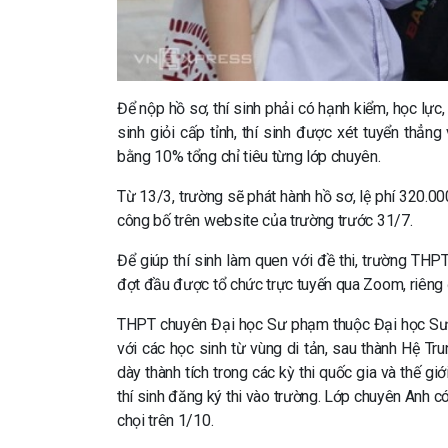
Để nộp hồ sơ, thí sinh phải có hạnh kiểm, học lực,
sinh giỏi cấp tỉnh, thí sinh được xét tuyển thẳ
bằng 10% tổng chỉ tiêu từng lớp chuyên.
Từ 13/3, trường sẽ phát hành hồ sơ, lệ phí 320.0
công bố trên website của trường trước 31/7.
Để giúp thí sinh làm quen với đề thi, trường THP
đợt đầu được tổ chức trực tuyến qua Zoom, riêng đ
THPT chuyên Đại học Sư phạm thuộc Đại học Sư p
với các học sinh từ vùng di tản, sau thành Hệ T
dày thành tích trong các kỳ thi quốc gia và thế g
thí sinh đăng ký thi vào trường. Lớp chuyên Anh có
chọi trên 1/10.