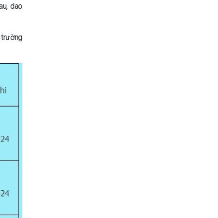
au, dao
c trường