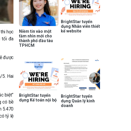
BrightStar tuyển
dụng Nhân viên thiết
kế website
Niềm tin vào một
 thi học
tầm nhìn mới cho
 tối đa
thành phố đầu tàu
TPHCM
sẽ được
/5. Hai
c biệt”
BrightStar tuyển
BrightStar tuyển
dụng Kế toán nội bộ
dụng Quản lý kinh
g có bề
doanh
n 5.470
có tỷ lệ