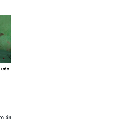
 ước
ảm án