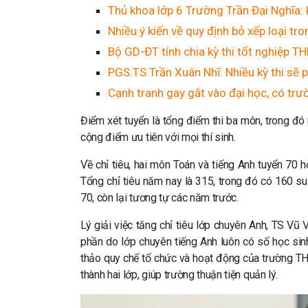
Thủ khoa lớp 6 Trường Trần Đại Nghĩa: 
Nhiều ý kiến về quy định bỏ xếp loại t
Bộ GD-ĐT tính chia kỳ thi tốt nghiệp T
PGS.TS Trần Xuân Nhĩ: Nhiều kỳ thi sẽ p
Cạnh tranh gay gắt vào đại học, có trư
Điểm xét tuyển là tổng điểm thi ba môn, trong 
cộng điểm ưu tiên với mọi thí sinh.
Về chỉ tiêu, hai môn Toán và tiếng Anh tuyển 70 
Tổng chỉ tiêu năm nay là 315, trong đó có 160 su
70, còn lại tương tự các năm trước.
Lý giải việc tăng chỉ tiêu lớp chuyên Anh, TS V
phần do lớp chuyên tiếng Anh luôn có số học sinh
thảo quy chế tổ chức và hoạt động của trường THP
thành hai lớp, giúp trường thuận tiện quản lý.