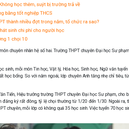
Không học thêm, suýt bị trường trả về
rong bằng tốt nghiệp THCS
HPT thành nhiều đợt trong năm, tổ chức ra sao?
hát sinh chi phí cho người học
ờng 1 chọi 10
đó môn chuyên nhân hệ số hai. Trường THPT chuyên Đại học Sư phạ
học sinh, mỗi môn Tin học, Vật lý, Hóa học, Sinh học, Ngữ văn tuyển
ất học bổng. So với năm ngoái, lớp chuyên Anh tăng nhẹ chỉ tiêu, từ
ũ Văn Tiến, Hiệu trưởng trường THPT chuyên Đại học Sư phạm, cho b
 đăng ký rất đông, tỷ lệ chọi thường từ 1/20 đến 1/30. Ngoài ra, 
T chuyên, mỗi lớp có không quá 35 học sinh. Việc tuyển 70 học sin