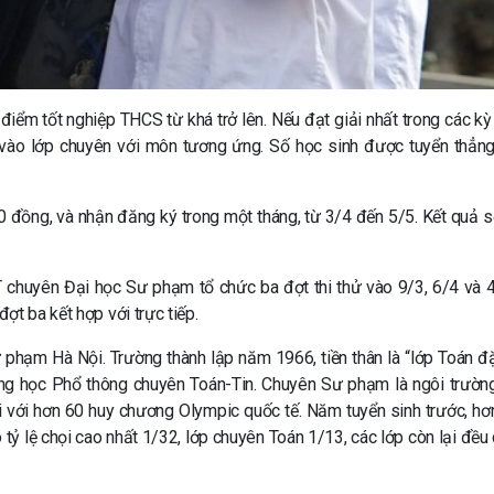
 điểm tốt nghiệp THCS từ khá trở lên. Nếu đạt giải nhất trong các kỳ
ng vào lớp chuyên với môn tương ứng. Số học sinh được tuyển thẳng
00 đồng, và nhận đăng ký trong một tháng, từ 3/4 đến 5/5. Kết quả 
T chuyên Đại học Sư phạm tổ chức ba đợt thi thử vào 9/3, 6/4 và 4
ợt ba kết hợp với trực tiếp.
hạm Hà Nội. Trường thành lập năm 1966, tiền thân là “lớp Toán đặ
rung học Phổ thông chuyên Toán-Tin. Chuyên Sư phạm là ngôi trườn
iới với hơn 60 huy chương Olympic quốc tế. Năm tuyển sinh trước, hơ
 tỷ lệ chọi cao nhất 1/32, lớp chuyên Toán 1/13, các lớp còn lại đều 