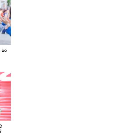
, có
ữ
ể