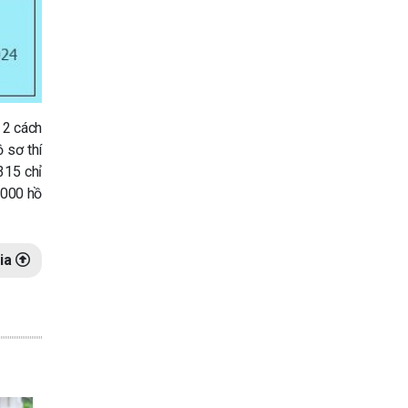
o 2 cách
 sơ thí
315 chỉ
.000 hồ
ia