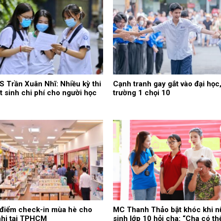
 Trần Xuân Nhĩ: Nhiều kỳ thi
Cạnh tranh gay gắt vào đại học
t sinh chi phí cho người học
trường 1 chọi 10
điểm check-in mùa hè cho
MC Thanh Thảo bật khóc khi n
nhi tại TPHCM
sinh lớp 10 hỏi cha: “Cha có th