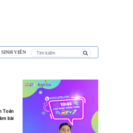
×
 SINH VIÊN
ôn Toán
làm bài