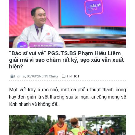
“Bác sĩ vui vẻ” PGS.TS.BS Phạm Hiếu Liêm
giải mã vì sao chăm rất kỹ, sẹo xấu vẫn xuất
hiện?
Thứ Tư, 05/08/26 3:13 Chiều
TIN HOT
Một vết trầy xước nhỏ, một ca phẫu thuật thành công
hay đơn giản là vết thương sau tai nạn…ai cũng mong sẽ
lành nhanh và không để…