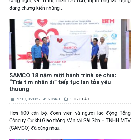
công nghệ và Trí tuệ nhân tạo (AI), thị trường lao động
đang chứng kiến những…
SAMCO 18 năm một hành trình sẻ chia:
“Trái tim nhân ái” tiếp tục lan tỏa yêu
thương
Thứ Tư, 05/08/26 4:16 Chiều
PHONG CÁCH
Hơn 600 cán bộ, đoàn viên và người lao động Tổng
Công ty Cơ khí Giao thông Vận tải Sài Gòn – TNHH MTV
(SAMCO) đã cùng nhau…