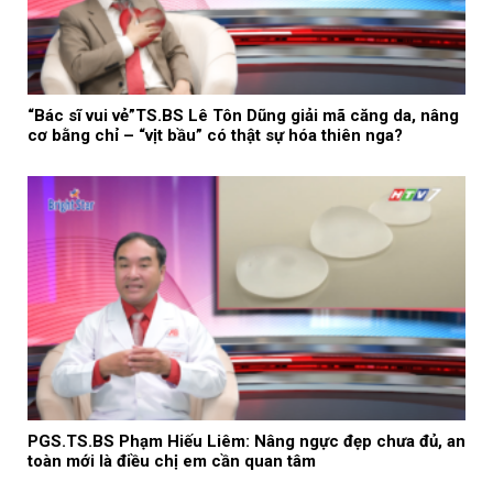
“Bác sĩ vui vẻ”TS.BS Lê Tôn Dũng giải mã căng da, nâng
cơ bằng chỉ – “vịt bầu” có thật sự hóa thiên nga?
PGS.TS.BS Phạm Hiếu Liêm: Nâng ngực đẹp chưa đủ, an
toàn mới là điều chị em cần quan tâm