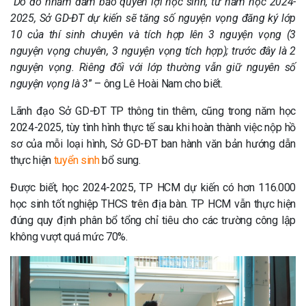
“
Do đó nhằm đảm bảo quyền lợi học sinh, từ năm học 2024-
2025, Sở GD-ĐT dự kiến sẽ tăng số nguyện vọng đăng ký lớp
10 của thí sinh chuyên và tích hợp lên 3 nguyện vọng (3
nguyện vọng chuyên, 3 nguyện vọng tích hợp); trước đây là 2
nguyện vọng. Riêng đối với lớp thường vẫn giữ nguyên số
nguyện vọng là 3
” – ông Lê Hoài Nam cho biết.
Lãnh đạo Sở GD-ĐT TP thông tin thêm, cũng trong năm học
2024-2025, tùy tình hình thực tế sau khi hoàn thành việc nộp hồ
sơ của mỗi loại hình, Sở GD-ĐT ban hành văn bản hướng dẫn
thực hiện
tuyển sinh
bổ sung.
Được biết, học 2024-2025, TP HCM dự kiến có hơn 116.000
học sinh tốt nghiệp THCS trên địa bàn. TP HCM vẫn thực hiện
đúng quy định phân bổ tổng chỉ tiêu cho các trường công lập
không vượt quá mức 70%.