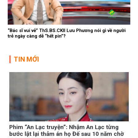
“Bác sĩ vui vẻ” ThS.BS.CKII Lưu Phương nói gì về người
trẻ ngày càng dễ “hết pin”?
TIN MỚI
Phim “An Lạc truyện”: Nhậm An Lạc từng
bước lật lại thảm án họ Đế sau 10 năm chờ