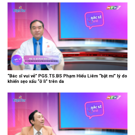
“Bác sĩ vui vẻ” PGS.TS.BS Phạm Hiếu Liêm “bật mí” lý do
khiến sẹo xấu “ở lì” trên da