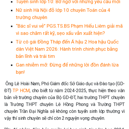
Tuyển sinh lớp 10: Bỡ ngỡ với những yêu cầu mới
Nữ sinh Hà Nội đỗ lớp 10 chuyên Toán của 4
trường chuyên
“Bác sĩ vui vẻ” PGS.TS.BS Phạm Hiếu Liêm giải mã
vì sao chăm rất kỹ, sẹo xấu vẫn xuất hiện?
Từ cô gái Đồng Tháp đến Á hậu 2 Hoa hậu Quốc
dân Việt Nam 2026: Hành trình chinh phục bằng
bản lĩnh và trái tim
Gan nhiễm mỡ: Đừng để những lời đồn đánh lừa
bạn!
Ông Lê Hoài Nam, Phó Giám đốc Sở Giáo dục và Đào tạo (GD-
ĐT)
TP HCM
, cho biết từ năm 2024-2025, thực hiện theo văn
bản về trường chuyên của Bộ GD-ĐT, hai trường THPT chuyên
là Trường THPT chuyên Lê Hồng Phong và Trường THPT
chuyên Trần Đại Nghĩa sẽ không còn tuyển sinh lớp thường vì
vậy thí sinh chuyên sẽ chỉ còn 2 nguyện vọng chuyên.