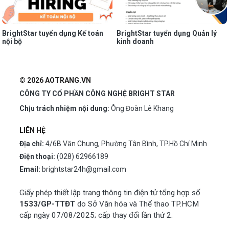
BrightStar tuyển dụng Kế toán
BrightStar tuyển dụng Quản lý
nội bộ
kinh doanh
© 2026 AOTRANG.VN
CÔNG TY CỔ PHẦN CÔNG NGHỆ BRIGHT STAR
Chịu trách nhiệm nội dung:
Ông Đoàn Lê Khang
LIÊN HỆ
Địa chỉ:
4/6B Văn Chung, Phường Tân Bình, TP.Hồ Chí Minh
Điện thoại:
(028) 62966189
Email:
brightstar24h@gmail.com
Giấy phép thiết lập trang thông tin điện tử tổng hợp số
1533/GP-TTĐT
do Sở Văn hóa và Thể thao TP.HCM
cấp ngày 07/08/2025; cấp thay đổi lần thứ 2.