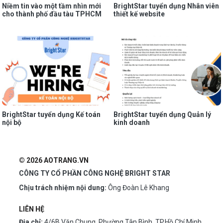
Niềm tin vào một tầm nhìn mới
BrightStar tuyển dụng Nhân viên
cho thành phố đầu tàu TPHCM
thiết kế website
BrightStar tuyển dụng Kế toán
BrightStar tuyển dụng Quản lý
nội bộ
kinh doanh
© 2026 AOTRANG.VN
CÔNG TY CỔ PHẦN CÔNG NGHỆ BRIGHT STAR
Chịu trách nhiệm nội dung:
Ông Đoàn Lê Khang
LIÊN HỆ
Địa chỉ:
4/6B Văn Chung, Phường Tân Bình, TP.Hồ Chí Minh