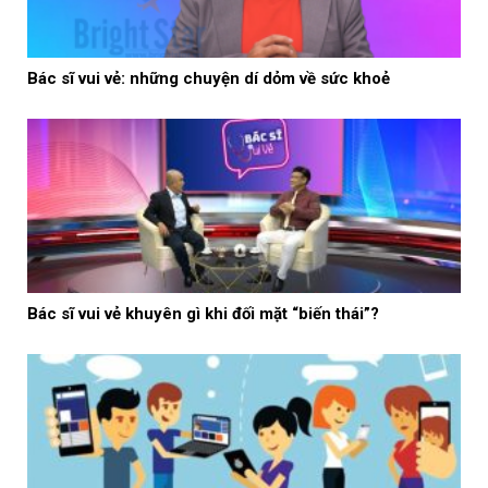
Bác sĩ vui vẻ: những chuyện dí dỏm về sức khoẻ
Bác sĩ vui vẻ khuyên gì khi đối mặt “biến thái”?