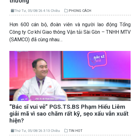
thương
Thứ Tư, 05/08/26 4:16 Chiều
PHONG CÁCH
Hơn 600 cán bộ, đoàn viên và người lao động Tổng
Công ty Cơ khí Giao thông Vận tải Sài Gòn – TNHH MTV
(SAMCO) đã cùng nhau…
“Bác sĩ vui vẻ” PGS.TS.BS Phạm Hiếu Liêm
giải mã vì sao chăm rất kỹ, sẹo xấu vẫn xuất
hiện?
Thứ Tư, 05/08/26 3:13 Chiều
TIN HOT