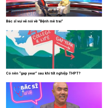
Bác sĩ vui vẻ nói về “Bệnh mê trai”
Có nên “gap year” sau khi tốt nghiệp THPT?