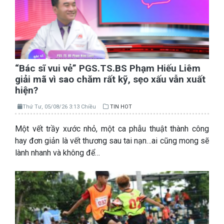
“Bác sĩ vui vẻ” PGS.TS.BS Phạm Hiếu Liêm
giải mã vì sao chăm rất kỹ, sẹo xấu vẫn xuất
hiện?
Thứ Tư, 05/08/26 3:13 Chiều
TIN HOT
Một vết trầy xước nhỏ, một ca phẫu thuật thành công
hay đơn giản là vết thương sau tai nạn…ai cũng mong sẽ
lành nhanh và không để…