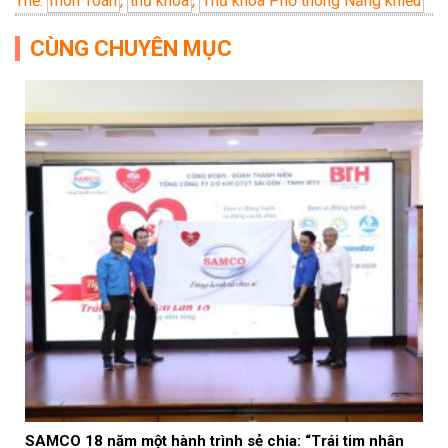
Thẻ:
môn Toán
,
thủ khoa
,
Thủ khoa Phổ thông Năng khiếu
CÙNG CHUYÊN MỤC
SAMCO 18 năm một hành trình sẻ chia: “Trái tim nhân