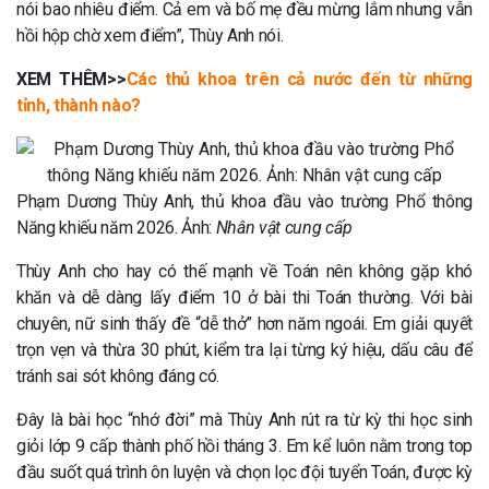
nói bao nhiêu điểm. Cả em và bố mẹ đều mừng lắm nhưng vẫn
hồi hộp chờ xem điểm”, Thùy Anh nói.
XEM THÊM>>
Các thủ khoa trên cả nước đến từ những
tỉnh, thành nào?
Phạm Dương Thùy Anh, thủ khoa đầu vào trường Phổ thông
Năng khiếu năm 2026. Ảnh:
Nhân vật cung cấp
Thùy Anh cho hay có thế mạnh về Toán nên không gặp khó
khăn và dễ dàng lấy điểm 10 ở bài thi Toán thường. Với bài
chuyên, nữ sinh thấy đề “dễ thở” hơn năm ngoái. Em giải quyết
trọn vẹn và thừa 30 phút, kiểm tra lại từng ký hiệu, dấu câu để
tránh sai sót không đáng có.
Đây là bài học “nhớ đời” mà Thùy Anh rút ra từ kỳ thi học sinh
giỏi lớp 9 cấp thành phố hồi tháng 3. Em kể luôn nằm trong top
đầu suốt quá trình ôn luyện và chọn lọc đội tuyển Toán, được kỳ