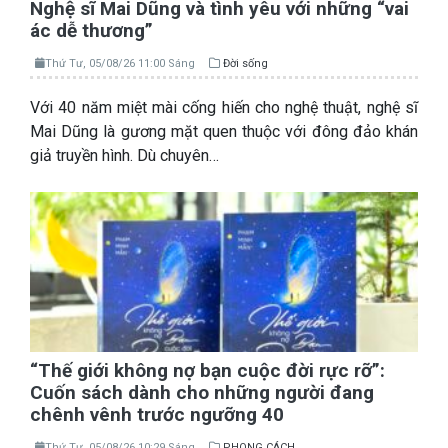
Nghệ sĩ Mai Dũng và tình yêu với những “vai
ác dễ thương”
Thứ Tư, 05/08/26 11:00 Sáng
Đời sống
Với 40 năm miệt mài cống hiến cho nghệ thuật, nghệ sĩ
Mai Dũng là gương mặt quen thuộc với đông đảo khán
giả truyền hình. Dù chuyên…
“Thế giới không nợ bạn cuộc đời rực rỡ”:
Cuốn sách dành cho những người đang
chênh vênh trước ngưỡng 40
Thứ Tư, 05/08/26 10:29 Sáng
PHONG CÁCH