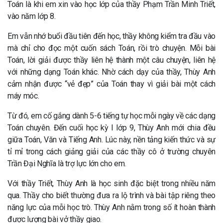
Toán là khi em xin vào học lớp của thầy Phạm Trần Minh Triết,
vào năm lớp 8.
Em vẫn nhớ buổi đầu tiên đến học, thầy không kiểm tra đầu vào
mà chỉ cho đọc một cuốn sách Toán, rồi trò chuyện. Mỗi bài
Toán, lời giải được thầy liên hệ thành một câu chuyện, liên hệ
với những dạng Toán khác. Nhờ cách dạy của thầy, Thùy Anh
cảm nhận được “vẻ đẹp” của Toán thay vì giải bài một cách
máy móc.
Từ đó, em cố gắng dành 5-6 tiếng tự học mỗi ngày về các dạng
Toán chuyên. Đến cuối học kỳ I lớp 9, Thùy Anh mới chia đều
giữa Toán, Văn và Tiếng Anh. Lúc này, nền tảng kiến thức và sự
tỉ mỉ trong cách giảng giải của các thầy cô ở trường chuyên
Trần Đại Nghĩa là trợ lực lớn cho em.
Với thầy Triết, Thùy Anh là học sinh đặc biệt trong nhiều năm
qua. Thầy cho biết thường đưa ra lộ trình và bài tập riêng theo
năng lực của mỗi học trò. Thùy Anh nằm trong số ít hoàn thành
được lượng bài vở thầy giao.