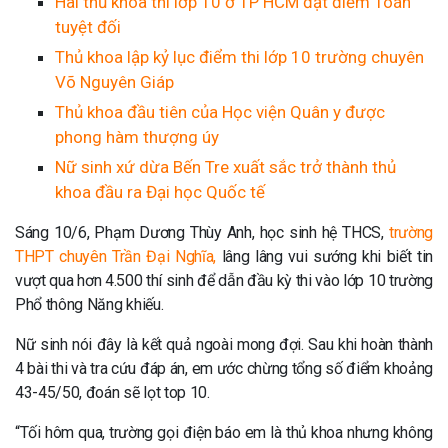
Hai thủ khoa thi lớp 10 ở TP HCM đạt điểm Toán
tuyệt đối
Thủ khoa lập kỷ lục điểm thi lớp 10 trường chuyên
Võ Nguyên Giáp
Thủ khoa đầu tiên của Học viện Quân y được
phong hàm thượng úy
Nữ sinh xứ dừa Bến Tre xuất sắc trở thành thủ
khoa đầu ra Đại học Quốc tế
Sáng 10/6, Phạm Dương Thùy Anh, học sinh hệ THCS,
trường
THPT chuyên Trần Đại Nghĩa,
lâng lâng vui sướng khi biết tin
vượt qua hơn 4.500 thí sinh để dẫn đầu kỳ thi vào lớp 10 trường
Phổ thông Năng khiếu.
Nữ sinh nói đây là kết quả ngoài mong đợi. Sau khi hoàn thành
4 bài thi và tra cứu đáp án, em ước chừng tổng số điểm khoảng
43-45/50, đoán sẽ lọt top 10.
“Tối hôm qua, trường gọi điện báo em là thủ khoa nhưng không