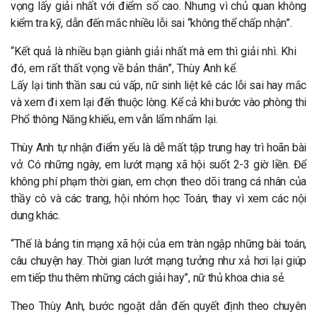
vọng lấy giải nhất với điểm số cao. Nhưng vì chủ quan không
kiểm tra kỹ, dẫn đến mắc nhiều lỗi sai “không thể chấp nhận”.
“Kết quả là nhiều bạn giành giải nhất mà em thì giải nhì. Khi
đó, em rất thất vọng về bản thân”, Thùy Anh kể.
Lấy lại tinh thần sau cú vấp, nữ sinh liệt kê các lỗi sai hay mắc
và xem đi xem lại đến thuộc lòng. Kể cả khi bước vào phòng thi
Phổ thông Năng khiếu, em vẫn lẩm nhẩm lại.
Thùy Anh tự nhận điểm yếu là dễ mất tập trung hay trì hoãn bài
vở. Có những ngày, em lướt mạng xã hội suốt 2-3 giờ liền. Để
không phí phạm thời gian, em chọn theo dõi trang cá nhân của
thầy cô và các trang, hội nhóm học Toán, thay vì xem các nội
dung khác.
“Thế là bảng tin mạng xã hội của em tràn ngập những bài toán,
câu chuyện hay. Thời gian lướt mạng tưởng như xả hơi lại giúp
em tiếp thu thêm những cách giải hay”, nữ thủ khoa chia sẻ.
Theo Thùy Anh, bước ngoặt dẫn đến quyết định theo chuyên