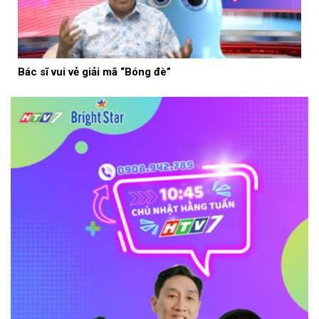
Bác sĩ vui vẻ giải mã “Bóng đè”