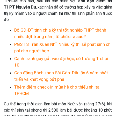
TP.HCM cho biết, sau khi xác minh với
lãnh đạo điểm thi
THPT Nguyễn Du
, xác nhận đã có trường hợp xảy ra việc giám
thị ký nhầm vào ô người chấm thi như thí sinh phản ánh trước
đó.
Bộ GD-ĐT tính chia kỳ thi tốt nghiệp THPT thành
nhiều đợt trong năm, tổ chức ra sao?
PGS.TS Trần Xuân Nhĩ: Nhiều kỳ thi sẽ phát sinh chi
phí cho người học
Cạnh tranh gay gắt vào đại học, có trường 1 chọi
10
Cao đẳng Bách khoa Sài Gòn: Dấu ấn 6 năm phát
triển và khát vọng bứt phá
Thêm điểm check-in mùa hè cho thiếu nhi tại
TPHCM
Cụ thể trong thời gian làm bài môn Ngữ văn (sáng 27/6), khi
các thí sinh tại phòng thi 2.500 làm bài được khoảng 10 phút,