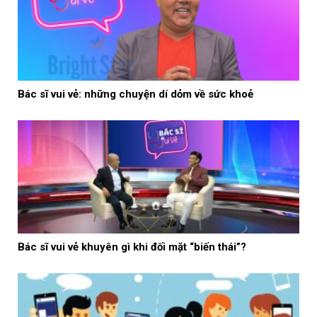
Bác sĩ vui vẻ: những chuyện dí dỏm về sức khoẻ
Bác sĩ vui vẻ khuyên gì khi đối mặt “biến thái”?