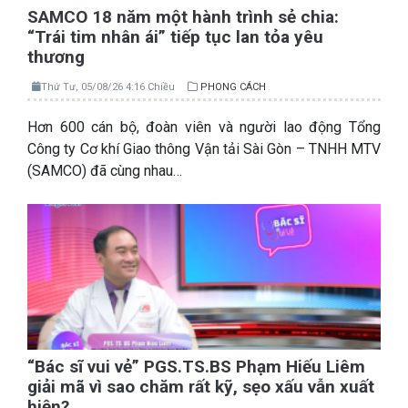
SAMCO 18 năm một hành trình sẻ chia:
“Trái tim nhân ái” tiếp tục lan tỏa yêu
thương
Thứ Tư, 05/08/26 4:16 Chiều
PHONG CÁCH
Hơn 600 cán bộ, đoàn viên và người lao động Tổng
Công ty Cơ khí Giao thông Vận tải Sài Gòn – TNHH MTV
(SAMCO) đã cùng nhau…
“Bác sĩ vui vẻ” PGS.TS.BS Phạm Hiếu Liêm
giải mã vì sao chăm rất kỹ, sẹo xấu vẫn xuất
hiện?