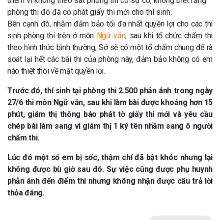
điểm vì không theo sát phòng thi có sự cố, không biết rằng
phòng thi đó đã có phát giấy thi mới cho thí sinh.
Bên cạnh đó, nhằm đảm bảo tối đa nhất quyền lợi cho các thí
sinh phòng thi trên ở môn
Ngữ văn
, sau khi tổ chức chấm thi
theo hình thức bình thường, Sở sẽ có một tổ chấm chung để rà
soát lại hết các bài thi của phòng này, đảm bảo không có em
nào thiệt thòi về mặt quyền lợi.
Trước đó, thí sinh tại phòng thi 2.500 phản ánh trong ngày
27/6 thi môn Ngữ văn, sau khi làm bài được khoảng hơn 15
phút, giám thị thông báo phát tờ giấy thi mới và yêu cầu
chép bài làm sang vì giám thị 1 ký tên nhầm sang ô người
chấm thi.
Lúc đó một số em bị sốc, thậm chí đã bật khóc nhưng lại
không được bù giờ sau đó. Sự việc cũng được phụ huynh
phản ánh đến điểm thi nhưng không nhận được câu trả lời
thỏa đáng.