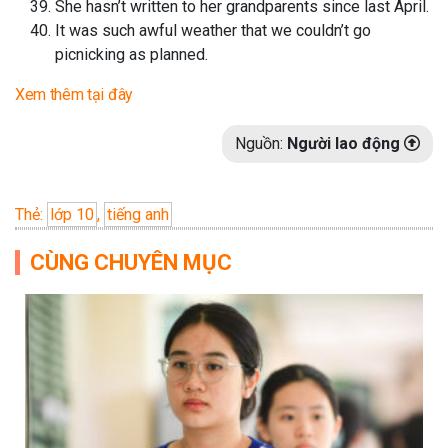
She hasn’t written to her grandparents since last April.
It was such awful weather that we couldn’t go
picnicking as planned.
Xem thêm tại đây
Nguồn:
Người lao động
Thẻ:
lớp 10
,
tiếng anh
CÙNG CHUYÊN MỤC