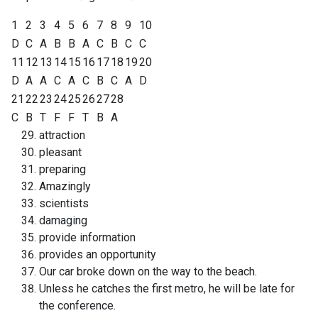
1
2
3
4
5
6
7
8
9
10
D
C
A
B
B
A
C
B
C
C
11
12
13
14
15
16
17
18
19
20
D
A
A
C
A
C
B
C
A
D
21
22
23
24
25
26
27
28
C
B
T
F
F
T
B
A
attraction
pleasant
preparing
Amazingly
scientists
damaging
provide information
provides an opportunity
Our car broke down on the way to the beach.
Unless he catches the first metro, he will be late for
the conference.