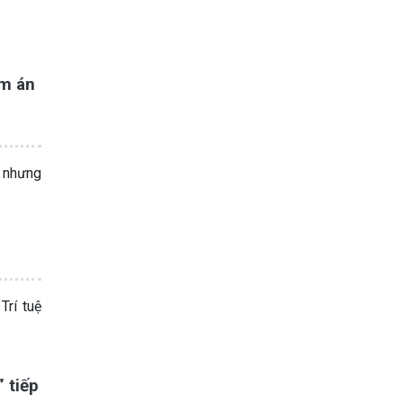
ảm án
, nhưng
rí tuệ
 tiếp