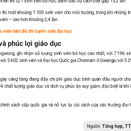
kiến 84.521 sinh viên bỏ học, đánh dấu sự cách biệt gấp 15,3 lần.
 thị mất khoảng 1.100 sinh viên cho mỗi trường, trong khi những t
viên – cao hơn khoảng 2,4 lần.
 viên bán đề thi tuyển sinh đại học
và phúc lợi giáo dục
wong, ghi nhận số lượng sinh viên bỏ học cao nhất, với 7.196 sin
với 5.602 sinh viên và Đại học Quốc gia Chonnam ở Gwangju với 5.2
 ngày càng tăng đang đẩy chi phí giáo dục bình quân đầu người ch
về chất lượng giáo dục và dịch vụ phúc lợi suy giảm, đặc biệt là khi
 chính sách cấp quốc gia và nỗ lực tự cải cách của các trường đại 
Nguồn:
Tổng hợp, T