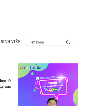
×
 SINH VIÊN
 học từ
tại các