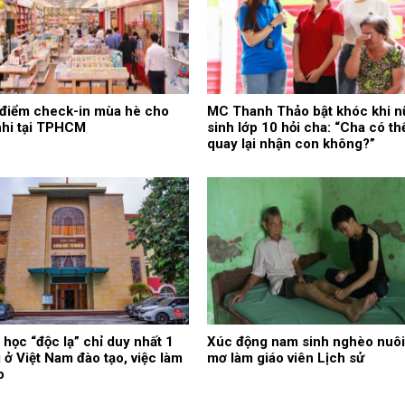
điểm check-in mùa hè cho
MC Thanh Thảo bật khóc khi n
nhi tại TPHCM
sinh lớp 10 hỏi cha: “Cha có th
quay lại nhận con không?”
học “độc lạ” chỉ duy nhất 1
Xúc động nam sinh nghèo nuôi
 ở Việt Nam đào tạo, việc làm
mơ làm giáo viên Lịch sử
o