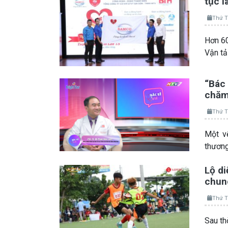
tục l
Thứ T
Hơn 60
Vận t
“Bác 
chăm 
Thứ T
Một vế
thương
Lộ di
chung
Thứ T
Sau th