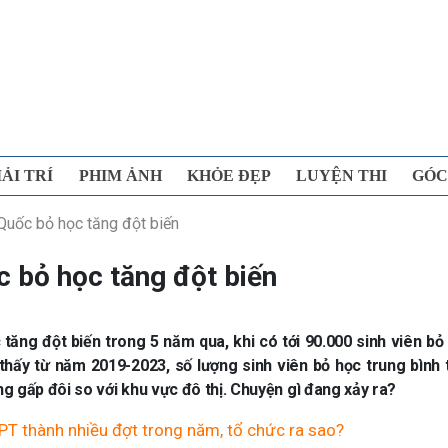
IẢI TRÍ
PHIM ẢNH
KHỎE ĐẸP
LUYỆN THI
GÓC
Quốc bỏ học tăng đột biến
c bỏ học tăng đột biến
tăng đột biến trong 5 năm qua, khi có tới 90.000 sinh viên bỏ
hấy từ năm 2019-2023, số lượng sinh viên bỏ học trung bình 
ăng gấp đôi so với khu vực đô thị. Chuyện gì đang xảy ra?
HPT thành nhiều đợt trong năm, tổ chức ra sao?