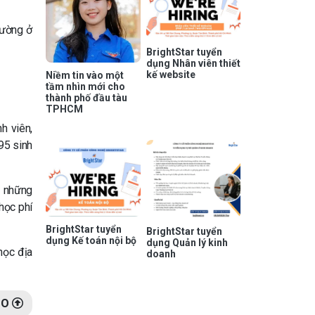
rường ở
BrightStar tuyển
dụng Nhân viên thiết
kế website
Niềm tin vào một
tầm nhìn mới cho
thành phố đầu tàu
TPHCM
h viên,
95 sinh
o những
 học phí
BrightStar tuyển
BrightStar tuyển
dụng Kế toán nội bộ
dụng Quản lý kinh
học địa
doanh
TO