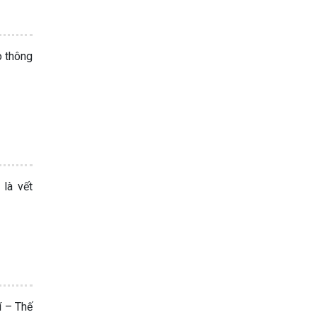
o thông
 là vết
í – Thế