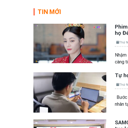
TIN MỚI
Phim 
họ Đ
Thứ N
Nhậm A
càng t
Tự họ
Thứ N
Bước 
nhân t
SAMCO