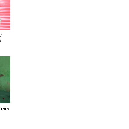
ữ
ể
 ước