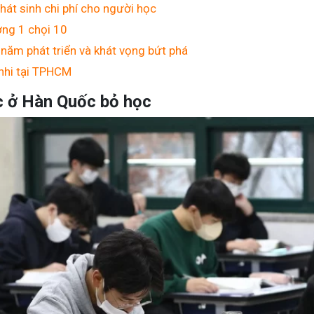
hát sinh chi phí cho người học
ờng 1 chọi 10
năm phát triển và khát vọng bứt phá
nhi tại TPHCM
c ở Hàn Quốc bỏ học