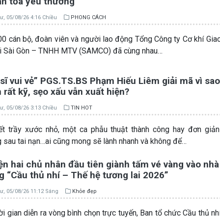
an tỏa yêu thương
ư, 05/08/26 4:16 Chiều
PHONG CÁCH
0 cán bộ, đoàn viên và người lao động Tổng Công ty Cơ khí Gia
ải Sài Gòn – TNHH MTV (SAMCO) đã cùng nhau…
sĩ vui vẻ” PGS.TS.BS Phạm Hiếu Liêm giải mã vì sao
rất kỹ, sẹo xấu vẫn xuất hiện?
ư, 05/08/26 3:13 Chiều
TIN HOT
t trầy xước nhỏ, một ca phẫu thuật thành công hay đơn giản
 sau tai nạn…ai cũng mong sẽ lành nhanh và không để…
ện hai chủ nhân đầu tiên giành tấm vé vàng vào nhà
 “Cầu thủ nhí – Thế hệ tương lai 2026”
ư, 05/08/26 11:12 Sáng
Khỏe đẹp
ời gian diễn ra vòng bình chọn trực tuyến, Ban tổ chức Cầu thủ nh