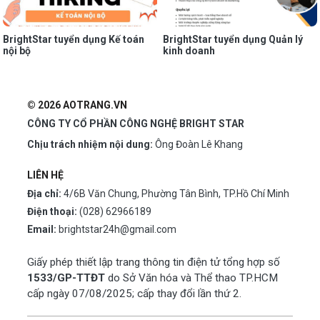
BrightStar tuyển dụng Kế toán
BrightStar tuyển dụng Quản lý
nội bộ
kinh doanh
© 2026 AOTRANG.VN
CÔNG TY CỔ PHẦN CÔNG NGHỆ BRIGHT STAR
Chịu trách nhiệm nội dung:
Ông Đoàn Lê Khang
LIÊN HỆ
Địa chỉ:
4/6B Văn Chung, Phường Tân Bình, TP.Hồ Chí Minh
Điện thoại:
(028) 62966189
Email:
brightstar24h@gmail.com
Giấy phép thiết lập trang thông tin điện tử tổng hợp số
1533/GP-TTĐT
do Sở Văn hóa và Thể thao TP.HCM
cấp ngày 07/08/2025; cấp thay đổi lần thứ 2.