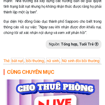
mạnh: “Nhà trường đã xây dựng các hướng dẫn để giải quyết
tình trạng bắt nạt nhưng họ không nhận thức được rằng họ phải
thành lập một ủy ban”.
Đại diện Hội đồng Giáo dục thành phố Sapporo cho biết trong
thông cáo về sự việc:
“Ngay sau khi nhận được đơn khiếu nại,
chúng tôi sẽ xác nhận nội dung và xem xét phản hồi”.
Nguồn:
Tổng hợp, Tuổi Trẻ
Thẻ:
bắt nạt
,
bồi thường
,
nữ sinh
,
Nữ sinh đòi bồi thường
CÙNG CHUYÊN MỤC