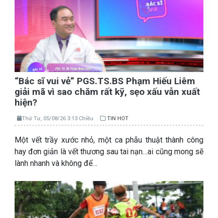
“Bác sĩ vui vẻ” PGS.TS.BS Phạm Hiếu Liêm
giải mã vì sao chăm rất kỹ, sẹo xấu vẫn xuất
hiện?
Thứ Tư, 05/08/26 3:13 Chiều
TIN HOT
Một vết trầy xước nhỏ, một ca phẫu thuật thành công
hay đơn giản là vết thương sau tai nạn…ai cũng mong sẽ
lành nhanh và không để…