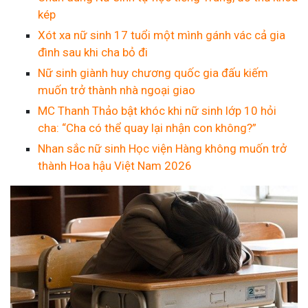
kép
Xót xa nữ sinh 17 tuổi một mình gánh vác cả gia
đình sau khi cha bỏ đi
Nữ sinh giành huy chương quốc gia đấu kiếm
muốn trở thành nhà ngoại giao
MC Thanh Thảo bật khóc khi nữ sinh lớp 10 hỏi
cha: “Cha có thể quay lại nhận con không?”
Nhan sắc nữ sinh Học viện Hàng không muốn trở
thành Hoa hậu Việt Nam 2026