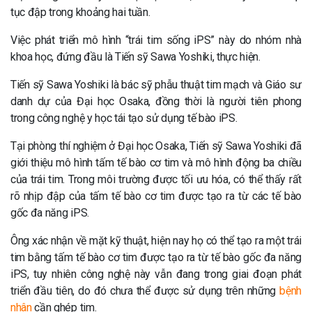
tục đập trong khoảng hai tuần.
Việc phát triển mô hình “trái tim sống iPS” này do nhóm nhà
khoa học, đứng đầu là Tiến sỹ Sawa Yoshiki, thực hiện.
Tiến sỹ Sawa Yoshiki là bác sỹ phẫu thuật tim mạch và Giáo sư
danh dự của Đại học Osaka, đồng thời là người tiên phong
trong công nghệ y học tái tạo sử dụng tế bào iPS.
Tại phòng thí nghiệm ở Đại học Osaka, Tiến sỹ Sawa Yoshiki đã
giới thiệu mô hình tấm tế bào cơ tim và mô hình động ba chiều
của trái tim. Trong môi trường được tối ưu hóa, có thể thấy rất
rõ nhịp đập của tấm tế bào cơ tim được tạo ra từ các tế bào
gốc đa năng iPS.
Ông xác nhận về mặt kỹ thuật, hiện nay họ có thể tạo ra một trái
tim bằng tấm tế bào cơ tim được tạo ra từ tế bào gốc đa năng
iPS, tuy nhiên công nghệ này vẫn đang trong giai đoạn phát
triển đầu tiên, do đó chưa thể được sử dụng trên những
bệnh
nhân
cần ghép tim.