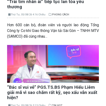
“Trái tim nhân ái” tiếp tục lan tỏa yêu
thương
Thứ Tư, 05/08/26 4:16 Chiều
PHONG CÁCH
Hơn 600 cán bộ, đoàn viên và người lao động Tổng
Công ty Cơ khí Giao thông Vận tải Sài Gòn – TNHH MTV
(SAMCO) đã cùng nhau…
“Bác sĩ vui vẻ” PGS.TS.BS Phạm Hiếu Liêm
giải mã vì sao chăm rất kỹ, sẹo xấu vẫn xuất
hiện?
Thứ Tư, 05/08/26 3:13 Chiều
TIN HOT