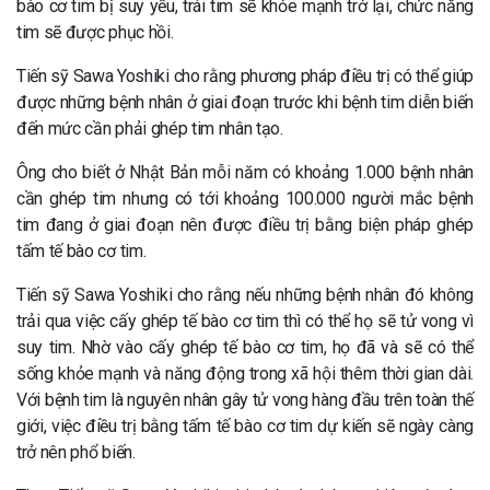
bào cơ tim bị suy yếu, trái tim sẽ khỏe mạnh trở lại, chức năng
tim sẽ được phục hồi.
Tiến sỹ Sawa Yoshiki cho rằng phương pháp điều trị có thể giúp
được những bệnh nhân ở giai đoạn trước khi bệnh tim diễn biến
đến mức cần phải ghép tim nhân tạo.
Ông cho biết ở Nhật Bản mỗi năm có khoảng 1.000 bệnh nhân
cần ghép tim nhưng có tới khoảng 100.000 người mắc bệnh
tim đang ở giai đoạn nên được điều trị bằng biện pháp ghép
tấm tế bào cơ tim.
Tiến sỹ Sawa Yoshiki cho rằng nếu những bệnh nhân đó không
trải qua việc cấy ghép tế bào cơ tim thì có thể họ sẽ tử vong vì
suy tim. Nhờ vào cấy ghép tế bào cơ tim, họ đã và sẽ có thể
sống khỏe mạnh và năng động trong xã hội thêm thời gian dài.
Với bệnh tim là nguyên nhân gây tử vong hàng đầu trên toàn thế
giới, việc điều trị bằng tấm tế bào cơ tim dự kiến sẽ ngày càng
trở nên phổ biến.