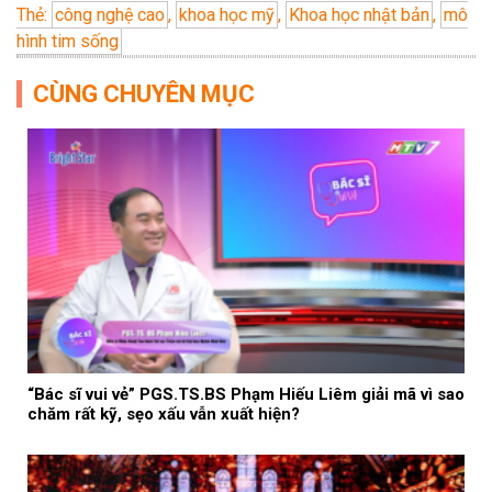
Thẻ:
công nghệ cao
,
khoa học mỹ
,
Khoa học nhật bản
,
mô
hình tim sống
CÙNG CHUYÊN MỤC
“Bác sĩ vui vẻ” PGS.TS.BS Phạm Hiếu Liêm giải mã vì sao
chăm rất kỹ, sẹo xấu vẫn xuất hiện?