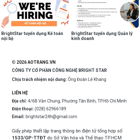
BrightStar tuyển dụng Kế toán
BrightStar tuyển dụng Quản lý
nội bộ
kinh doanh
© 2026 AOTRANG.VN
CÔNG TY CỔ PHẦN CÔNG NGHỆ BRIGHT STAR
Chịu trách nhiệm nội dung:
Ông Đoàn Lê Khang
LIÊN HỆ
Địa chỉ:
4/6B Văn Chung, Phường Tân Bình, TP.Hồ Chí Minh
Điện thoại:
(028) 62966189
Email:
brightstar24h@gmail.com
Giấy phép thiết lập trang thông tin điện tử tổng hợp số
1533/GP-TTĐT
do Sở Văn hóa và Thể thao TP.HCM