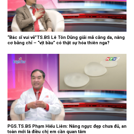
“Bác sĩ vui vẻ”TS.BS Lê Tôn Dũng giải mã căng da, nâng
cơ bằng chỉ – “vịt bầu” có thật sự hóa thiên nga?
PGS.TS.BS Phạm Hiếu Liêm: Nâng ngực đẹp chưa đủ, an
toàn mới là điều chị em cần quan tâm