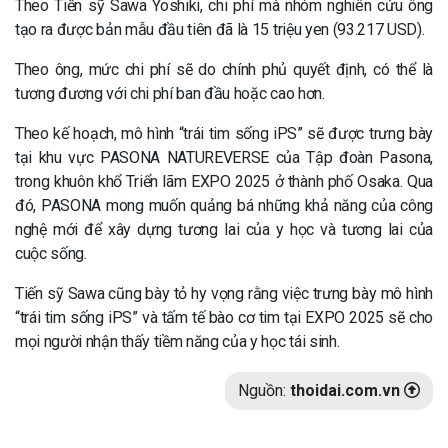
Theo Tiến sỹ Sawa Yoshiki, chi phí mà nhóm nghiên cứu ông
tạo ra được bản mẫu đầu tiên đã là 15 triệu yen (93.217 USD).
Theo ông, mức chi phí sẽ do chính phủ quyết định, có thể là
tương đương với chi phí ban đầu hoặc cao hơn.
Theo kế hoạch, mô hình “trái tim sống iPS” sẽ được trưng bày
tại khu vực PASONA NATUREVERSE của Tập đoàn Pasona,
trong khuôn khổ Triển lãm EXPO 2025 ở thành phố Osaka. Qua
đó, PASONA mong muốn quảng bá những khả năng của công
nghệ mới để xây dựng tương lai của y học và tương lai của
cuộc sống.
Tiến sỹ Sawa cũng bày tỏ hy vọng rằng việc trưng bày mô hình
“trái tim sống iPS” và tấm tế bào cơ tim tại EXPO 2025 sẽ cho
mọi người nhận thấy tiềm năng của y học tái sinh.
Nguồn:
thoidai.com.vn