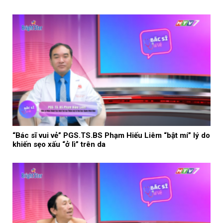
“Bác sĩ vui vẻ” PGS.TS.BS Phạm Hiếu Liêm “bật mí” lý do
khiến sẹo xấu “ở lì” trên da