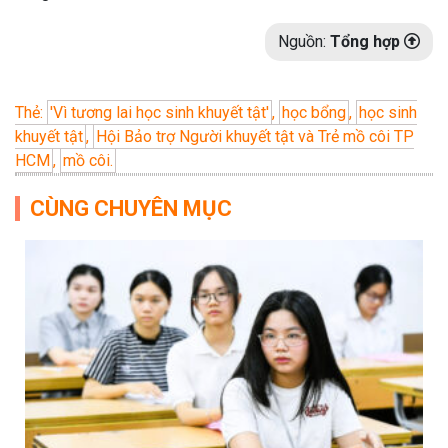
Nguồn:
Tổng hợp
Thẻ:
'Vì tương lai học sinh khuyết tật'
,
học bổng
,
học sinh
khuyết tật
,
Hội Bảo trợ Người khuyết tật và Trẻ mồ côi TP
HCM
,
mồ côi.
CÙNG CHUYÊN MỤC