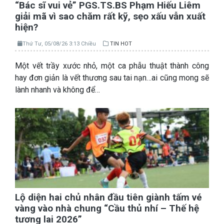
“Bác sĩ vui vẻ” PGS.TS.BS Phạm Hiếu Liêm
giải mã vì sao chăm rất kỹ, sẹo xấu vẫn xuất
hiện?
Thứ Tư, 05/08/26 3:13 Chiều
TIN HOT
Một vết trầy xước nhỏ, một ca phẫu thuật thành công
hay đơn giản là vết thương sau tai nạn…ai cũng mong sẽ
lành nhanh và không để…
Lộ diện hai chủ nhân đầu tiên giành tấm vé
vàng vào nhà chung “Cầu thủ nhí – Thế hệ
tương lai 2026”