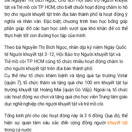
Bà Nguyễn Thị Bích Ngọc, Chủ tịch Hội Bảo trợ Người khuyết
tật và Trẻ mồ côi TP HCM, cho biết chuỗi hoạt động chăm lo hỗ
trợ cho người khuyết tật trên địa bàn thành phố là hoạt động ý
nghĩa và nhân văn. Đặc biệt, chương trình trao học bổng góp
phần giúp đỡ các bạn học sinh vượt qua khó khăn để có thể
thực hiện tốt con đường học tập của mình.
Theo bà Nguyễn Thị Bích Ngọc, nhân dịp kỷ niệm Ngày Quốc
tế Người khuyết tật 3-12, Hội Bảo trợ Người khuyết tật và
Trẻ mồ côi TP HCM cũng tổ chức nhiều hoạt động chăm lo
cho người khuyết tật trên địa bàn thành phố.
Cụ thể như tổ chức khám bệnh và tặng quà tại trường Vstar
(quận 7); tổ chức thăm và tặng quà cho 100 em khuyết tật tại
trường khuyết tật Hoàng Mai (quận Gò Vấp). Ngoài ra, tổ chức
các hoạt động vui chơi và tặng quà cho học viên Trung tâm giáo
dục nghề nghiệp cho người khuyết tật và trẻ mồ côi.
Tổng kinh phí cho các hoạt động này là 3 tỉ đồng. Qua đó, thể
hiện sự quan tâm sâu sắc đến cộng đồng người
khuyết tật
trong cả nước.