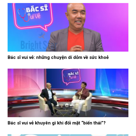
Bác sĩ vui vẻ: những chuyện dí dỏm về sức khoẻ
Bác sĩ vui vẻ khuyên gì khi đối mặt “biến thái”?