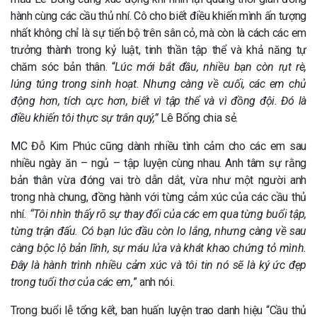
hành cùng các cầu thủ nhí. Cô cho biết điều khiến mình ấn tượng
nhất không chỉ là sự tiến bộ trên sân cỏ, mà còn là cách các em
trưởng thành trong kỷ luật, tinh thần tập thể và khả năng tự
chăm sóc bản thân. “
Lúc mới bắt đầu, nhiều bạn còn rụt rè,
lúng túng trong sinh hoạt. Nhưng càng về cuối, các em chủ
động hơn, tích cực hơn, biết vì tập thể và vì đồng đội. Đó là
điều khiến tôi thực sự trân quý,”
Lê Bống chia sẻ.
MC Đỗ Kim Phúc cũng dành nhiều tình cảm cho các em sau
nhiều ngày ăn – ngủ – tập luyện cùng nhau. Anh tâm sự rằng
bản thân vừa đóng vai trò dẫn dắt, vừa như một người anh
trong nhà chung, đồng hành với từng cảm xúc của các cầu thủ
nhí
. “Tôi nhìn thấy rõ sự thay đổi của các em qua từng buổi tập,
từng trận đấu. Có bạn lúc đầu còn lo lắng, nhưng càng về sau
càng bộc lộ bản lĩnh, sự máu lửa và khát khao chứng tỏ mình.
Đây là hành trình nhiều cảm xúc và tôi tin nó sẽ là ký ức đẹp
trong tuổi thơ của các em,
” anh nói.
Trong buổi lễ tổng kết, ban huấn luyện trao danh hiệu “Cầu thủ