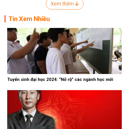
Xem thêm
Tin Xem Nhiều
Tuyển sinh đại học 2024: “Nở rộ” các ngành học mới