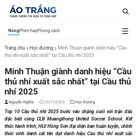
×
☰
Nóng
Phim hay
Phong cách
Trang chủ
Học đường
Minh Thuận giành danh hiệu “Cầu
thủ nhí xuất sắc nhất” tại Cầu thủ nhí 2025
Minh Thuận giành danh hiệu “Cầu
thủ nhí xuất sắc nhất” tại Cầu thủ
nhí 2025
Nguyễn Nghĩa
25/11/2025
Học Đường
Top 10 Cầu thủ nhí 2025 bước vào chặng cuối với trận đấu
đặc biệt cùng CLB Muangthong United Soccer School. Kết
thúc hành trình, HLV Hồng Sơn đại diện ban huấn luyện, chính
thức vinh danh cái tên đạt danh hiệu Cầu thủ nhí xuất sắc