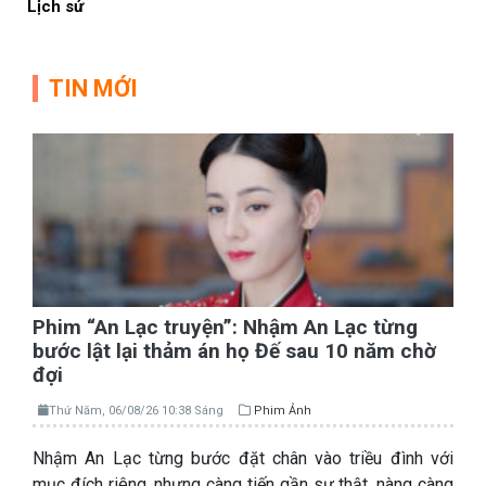
Lịch sử
TIN MỚI
Phim “An Lạc truyện”: Nhậm An Lạc từng
bước lật lại thảm án họ Đế sau 10 năm chờ
đợi
Thứ Năm, 06/08/26 10:38 Sáng
Phim Ảnh
Nhậm An Lạc từng bước đặt chân vào triều đình với
mục đích riêng, nhưng càng tiến gần sự thật, nàng càng