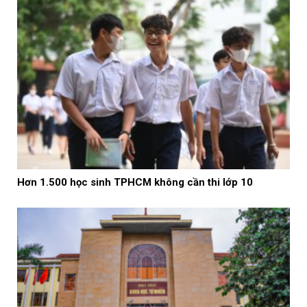
Hơn 1.500 học sinh TPHCM không cần thi lớp 10