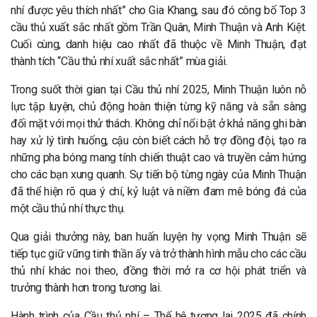
nhí được yêu thích nhất” cho Gia Khang, sau đó công bố Top 3
cầu thủ xuất sắc nhất gồm Trần Quân, Minh Thuận và Anh Kiệt.
Cuối cùng, danh hiệu cao nhất đã thuộc về Minh Thuận, đạt
thành tích “Cầu thủ nhí xuất sắc nhất” mùa giải.
Trong suốt thời gian tại Cầu thủ nhí 2025, Minh Thuận luôn nỗ
lực tập luyện, chủ động hoàn thiện từng kỹ năng và sẵn sàng
đối mặt với mọi thử thách. Không chỉ nổi bật ở khả năng ghi bàn
hay xử lý tình huống, cậu còn biết cách hỗ trợ đồng đội, tạo ra
những pha bóng mang tính chiến thuật cao và truyền cảm hứng
cho các bạn xung quanh. Sự tiến bộ từng ngày của Minh Thuận
đã thể hiện rõ qua ý chí, kỷ luật và niềm đam mê bóng đá của
một cầu thủ nhí thực thụ.
Qua giải thưởng này, ban huấn luyện hy vọng Minh Thuận sẽ
tiếp tục giữ vững tinh thần ấy và trở thành hình mẫu cho các cầu
thủ nhí khác noi theo, đồng thời mở ra cơ hội phát triển và
trưởng thành hơn trong tương lai.
Hành trình của Cầu thủ nhí – Thế hệ tương lai 2025 đã chính