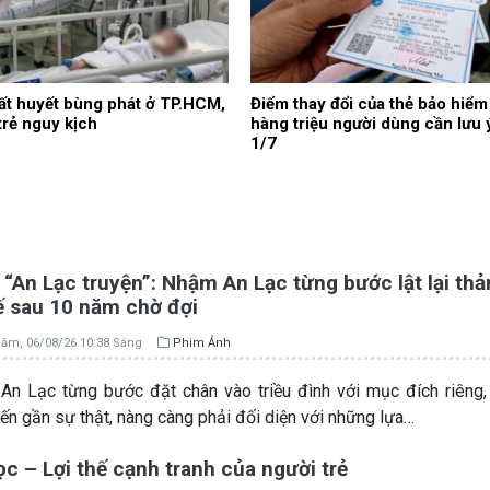
ất huyết bùng phát ở TP.HCM,
Điểm thay đổi của thẻ bảo hiểm 
trẻ nguy kịch
hàng triệu người dùng cần lưu 
1/7
“An Lạc truyện”: Nhậm An Lạc từng bước lật lại th
ế sau 10 năm chờ đợi
ăm, 06/08/26 10:38 Sáng
Phim Ảnh
n Lạc từng bước đặt chân vào triều đình với mục đích riêng
iến gần sự thật, nàng càng phải đối diện với những lựa…
c – Lợi thế cạnh tranh của người trẻ