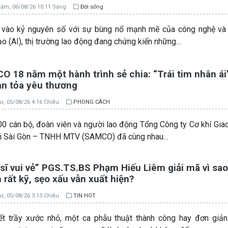
ăm, 06/08/26 10:11 Sáng
Đời sống
vào kỷ nguyên số với sự bùng nổ mạnh mẽ của công nghệ và T
ạo (AI), thị trường lao động đang chứng kiến những…
 18 năm một hành trình sẻ chia: “Trái tim nhân ái”
an tỏa yêu thương
ư, 05/08/26 4:16 Chiều
PHONG CÁCH
0 cán bộ, đoàn viên và người lao động Tổng Công ty Cơ khí Gia
ải Sài Gòn – TNHH MTV (SAMCO) đã cùng nhau…
sĩ vui vẻ” PGS.TS.BS Phạm Hiếu Liêm giải mã vì sao
rất kỹ, sẹo xấu vẫn xuất hiện?
ư, 05/08/26 3:13 Chiều
TIN HOT
t trầy xước nhỏ, một ca phẫu thuật thành công hay đơn giản