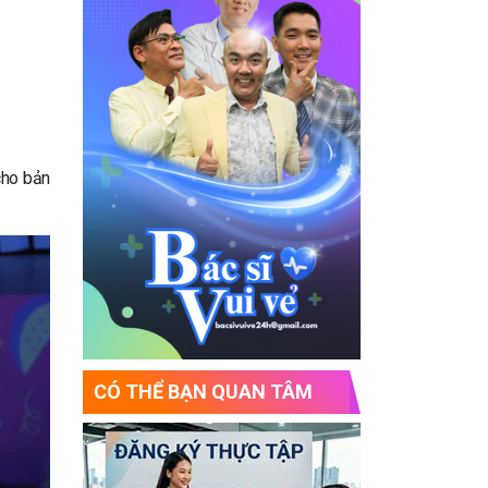
cho bản
CÓ THỂ BẠN QUAN TÂM