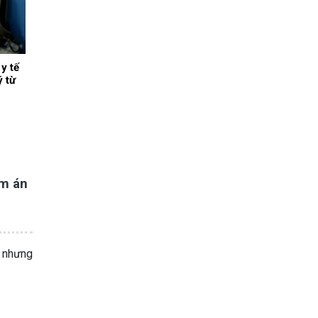
y tế
ý từ
ảm án
, nhưng