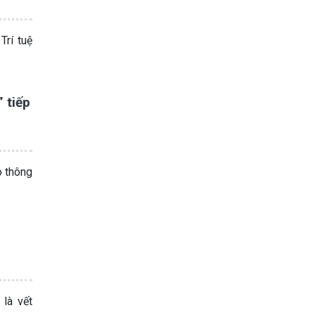
rí tuệ
 tiếp
o thông
 là vết