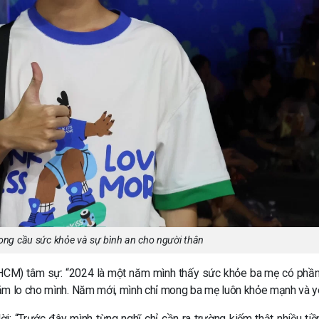
ng cầu sức khỏe và sự bình an cho người thân
TP.HCM) tâm sự: “2024 là một năm mình thấy sức khỏe ba mẹ có phầ
ăm lo cho mình. Năm mới, mình chỉ mong ba mẹ luôn khỏe mạnh và yê
: “Trước đây mình từng nghĩ chỉ cần ra trường kiếm thật nhiều tiền