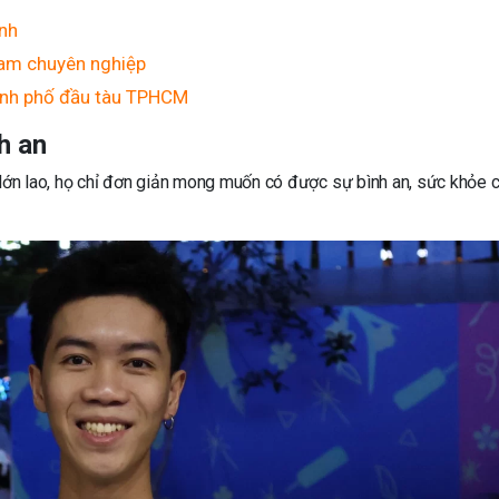
anh
ream chuyên nghiệp
ành phố đầu tàu TPHCM
h an
 lớn lao, họ chỉ đơn giản mong muốn có được sự bình an, sức khỏe 