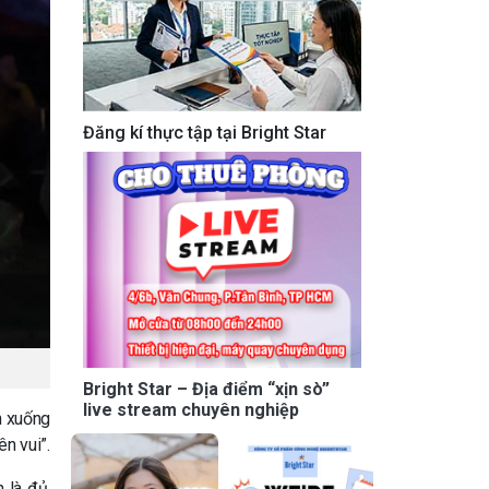
Đăng kí thực tập tại Bright Star
Bright Star – Địa điểm “xịn sò”
live stream chuyên nghiệp
n xuống
n vui”.
 là đủ,