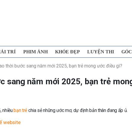
IẢI TRÍ
PHIM ẢNH
KHỎE ĐẸP
LUYỆN THI
GÓC
ao thời bước sang năm mới 2025, bạn trẻ mong ước điều gì?
ớc sang năm mới 2025, bạn trẻ mon
, nhiều
bạn trẻ
chia sẻ những ước mơ, dự định bản thân đang ấp ủ.
kế website