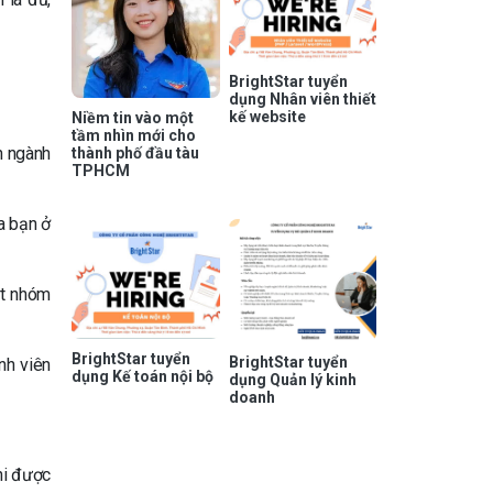
BrightStar tuyển
dụng Nhân viên thiết
kế website
Niềm tin vào một
tầm nhìn mới cho
n ngành
thành phố đầu tàu
TPHCM
a bạn ở
ột nhóm
BrightStar tuyển
BrightStar tuyển
nh viên
dụng Kế toán nội bộ
dụng Quản lý kinh
doanh
hi được