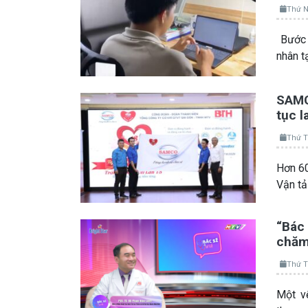
Thứ N
Bước 
nhân t
SAMCO
tục l
Thứ T
Hơn 60
Vận t
“Bác 
chăm 
Thứ T
Một vế