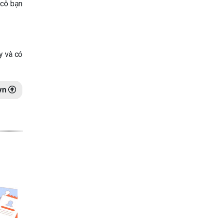
 cô bạn
y và có
vn