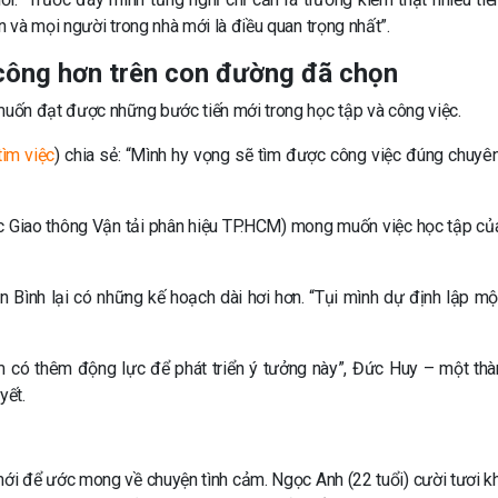
và mọi người trong nhà mới là điều quan trọng nhất”.
ông hơn trên con đường đã chọn
uốn đạt được những bước tiến mới trong học tập và công việc.
tìm việc
) chia sẻ: “Mình hy vọng sẽ tìm được công việc đúng chuyê
c Giao thông Vận tải phân hiệu TP.HCM) mong muốn việc học tập củ
n Bình lại có những kế hoạch dài hơi hơn. “Tụi mình dự định lập m
có thêm động lực để phát triển ý tưởng này”, Đức Huy – một thà
yết.
mới để ước mong về chuyện tình cảm. Ngọc Anh (22 tuổi) cười tươi k