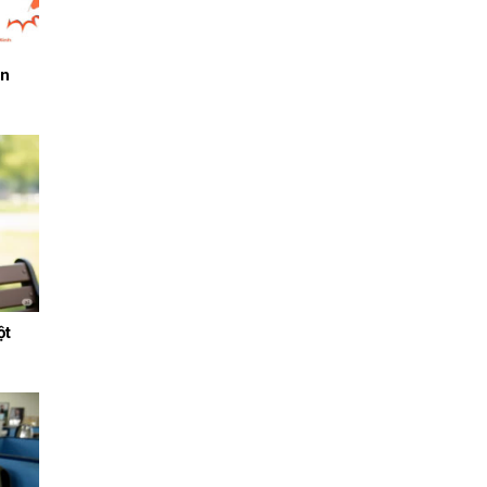
ên
ột