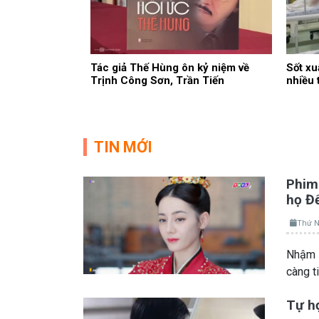
Tác giả Thế Hùng ôn kỷ niệm về
Sốt xu
Trịnh Công Sơn, Trần Tiến
nhiều 
TIN MỚI
Phim 
họ Đ
Thứ N
Nhậm A
càng t
Tự họ