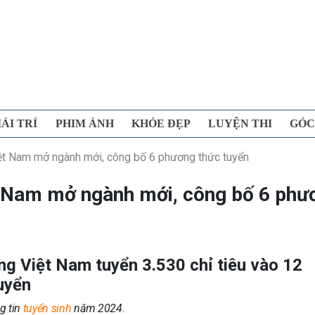
IẢI TRÍ
PHIM ẢNH
KHỎE ĐẸP
LUYỆN THI
GÓC
ệt Nam mở ngành mới, công bố 6 phương thức tuyển
t Nam mở ngành mới, công bố 6 phư
g Việt Nam tuyển 3.530 chỉ tiêu vào 12
uyển
g tin
tuyển sinh
năm 2024.