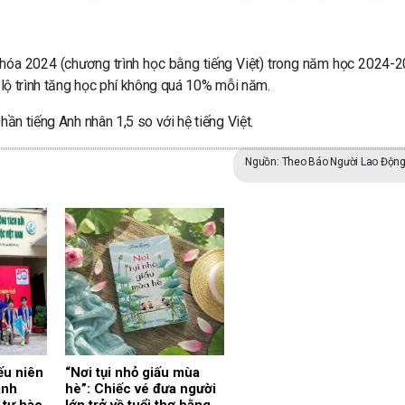
khóa 2024 (chương trình học bằng tiếng Việt) trong năm học 2024-
, lộ trình tăng học phí không quá 10% mỗi năm.
hần tiếng Anh nhân 1,5 so với hệ tiếng Việt.
Nguồn: Theo Báo Người Lao Độn
ếu niên
“Nơi tụi nhỏ giấu mùa
ành
hè”: Chiếc vé đưa người