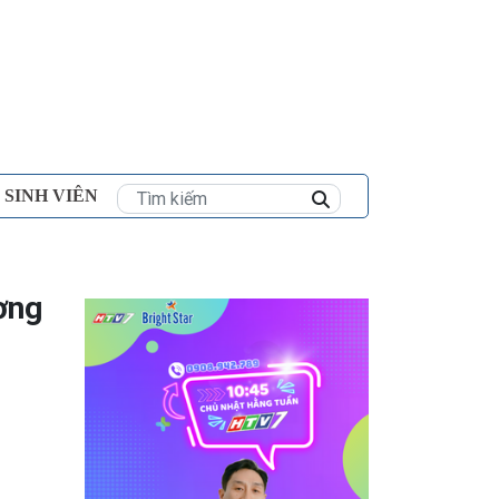
×
 SINH VIÊN
ơng