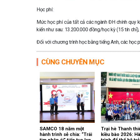
Học phí:
Mức học phí của tất cả các ngành ĐH chính quy 
kiến như sau: 13.200.000 đồng/học kỳ (15 tín chỉ)
Đối với chương trình học bằng tiếng Anh, các học p
CÙNG CHUYÊN MỤC
SAMCO 18 năm một
Trại hè Thanh thi
hành trình sẻ chia: “Trái
kiều bào 2026: H