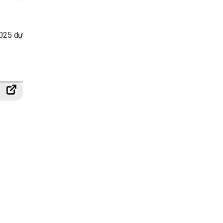
2025 dự
g