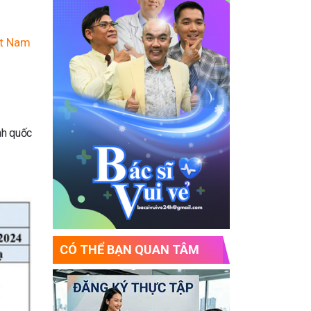
ệt Nam
nh quốc
CÓ THỂ BẠN QUAN TÂM