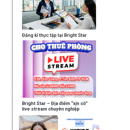
Đăng kí thực tập tại Bright Star
Bright Star – Địa điểm “xịn sò”
live stream chuyên nghiệp