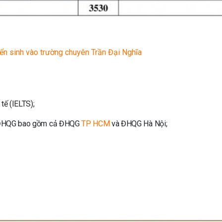
n sinh vào trường chuyên Trần Đại Nghĩa
tế (IELTS);
lực ĐHQG bao gồm cả ĐHQG
TP HCM
và ĐHQG Hà Nội;
.