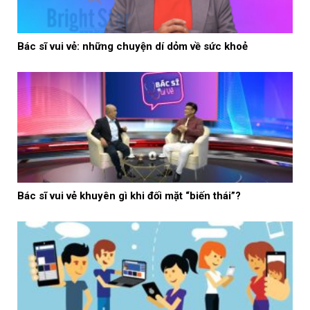
Bác sĩ vui vẻ: những chuyện dí dỏm về sức khoẻ
Bác sĩ vui vẻ khuyên gì khi đối mặt “biến thái”?