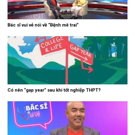
Bác sĩ vui vẻ nói về “Bệnh mê trai”
Có nên “gap year” sau khi tốt nghiệp THPT?