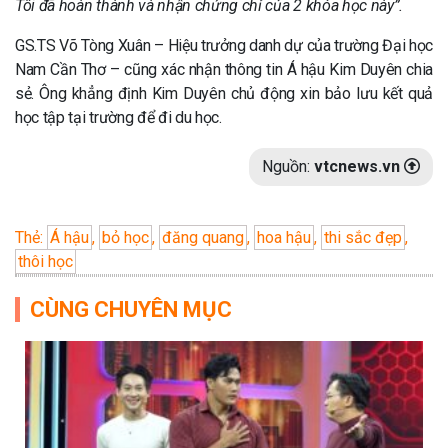
Tôi đã hoàn thành và nhận chứng chỉ của 2 khóa học này”.
GS.TS Võ Tòng Xuân – Hiệu trưởng danh dự của trường Đại học
Nam Cần Thơ – cũng xác nhận thông tin Á hậu Kim Duyên chia
sẻ. Ông khẳng định Kim Duyên chủ động xin bảo lưu kết quả
học tập tại trường để đi du học.
Nguồn:
vtcnews.vn
Thẻ:
Á hậu
,
bỏ học
,
đăng quang
,
hoa hậu
,
thi sắc đẹp
,
thôi học
CÙNG CHUYÊN MỤC