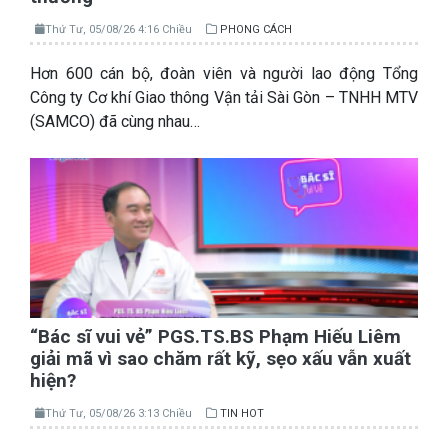
Thứ Tư, 05/08/26 4:16 Chiều
PHONG CÁCH
Hơn 600 cán bộ, đoàn viên và người lao động Tổng
Công ty Cơ khí Giao thông Vận tải Sài Gòn – TNHH MTV
(SAMCO) đã cùng nhau…
“Bác sĩ vui vẻ” PGS.TS.BS Phạm Hiếu Liêm
giải mã vì sao chăm rất kỹ, sẹo xấu vẫn xuất
hiện?
Thứ Tư, 05/08/26 3:13 Chiều
TIN HOT