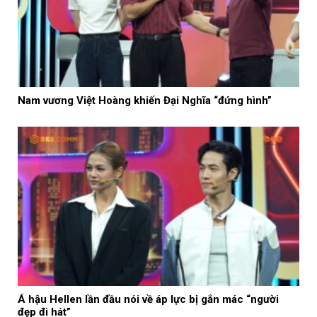
Nam vương Việt Hoàng khiến Đại Nghĩa “đứng hình”
Á hậu Hellen lần đầu nói về áp lực bị gắn mác “người
đẹp đi hát”