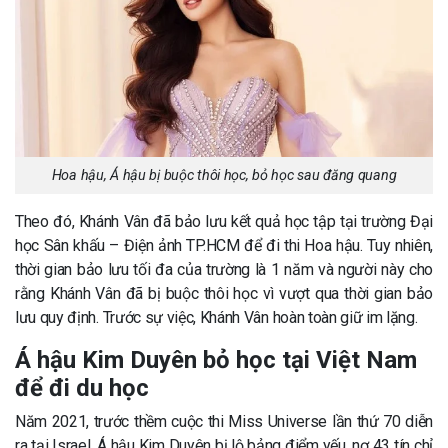
Hoa hậu, Á hậu bị buộc thôi học, bỏ học sau đăng quang
Theo đó, Khánh Vân đã bảo lưu kết quả học tập tại trường Đại
học Sân khấu – Điện ảnh TP.HCM để đi thi Hoa hậu. Tuy nhiên,
thời gian bảo lưu tối đa của trường là 1 năm và người này cho
rằng Khánh Vân đã bị buộc thôi học vì vượt qua thời gian bảo
lưu quy định. Trước sự việc, Khánh Vân hoàn toàn giữ im lặng.
Á hậu Kim Duyên bỏ học tại Việt Nam
để đi du học
Năm 2021, trước thềm cuộc thi Miss Universe lần thứ 70 diễn
ra tại Israel, Á hậu Kim Duyên bị lộ bảng điểm yếu, nợ 43 tín chỉ