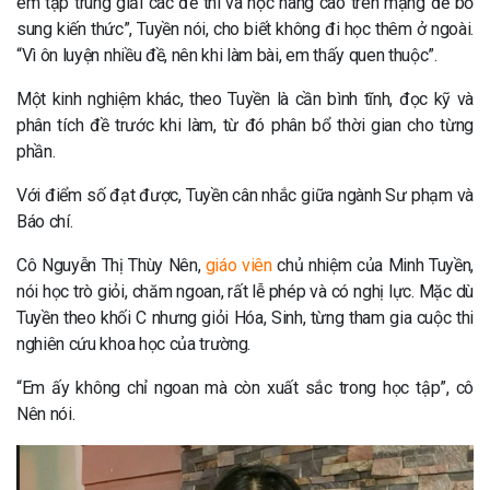
em tập trung giải các đề thi và học nâng cao trên mạng để bổ
sung kiến thức”, Tuyền nói, cho biết không đi học thêm ở ngoài.
“Vì ôn luyện nhiều đề, nên khi làm bài, em thấy quen thuộc”.
Một kinh nghiệm khác, theo Tuyền là cần bình tĩnh, đọc kỹ và
phân tích đề trước khi làm, từ đó phân bổ thời gian cho từng
phần.
Với điểm số đạt được, Tuyền cân nhắc giữa ngành Sư phạm và
Báo chí.
Cô Nguyễn Thị Thùy Nên,
giáo viên
chủ nhiệm của Minh Tuyền,
nói học trò giỏi, chăm ngoan, rất lễ phép và có nghị lực. Mặc dù
Tuyền theo khối C nhưng giỏi Hóa, Sinh, từng tham gia cuộc thi
nghiên cứu khoa học của trường.
“Em ấy không chỉ ngoan mà còn xuất sắc trong học tập”, cô
Nên nói.