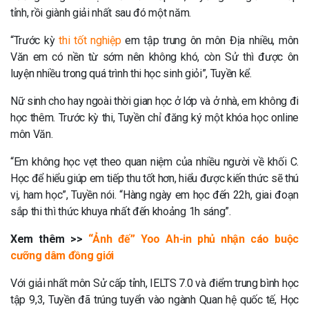
tỉnh, rồi giành giải nhất sau đó một năm.
“Trước kỳ
thi tốt nghiệp
em tập trung ôn môn Địa nhiều, môn
Văn em có nền từ sớm nên không khó, còn Sử thì được ôn
luyện nhiều trong quá trình thi học sinh giỏi”, Tuyền kể.
Nữ sinh cho hay ngoài thời gian học ở lớp và ở nhà, em không đi
học thêm. Trước kỳ thi, Tuyền chỉ đăng ký một khóa học online
môn Văn.
“Em không học vẹt theo quan niệm của nhiều người về khối C.
Học để hiểu giúp em tiếp thu tốt hơn, hiểu được kiến thức sẽ thú
vị, ham học”, Tuyền nói. “Hàng ngày em học đến 22h, giai đoạn
sắp thi thì thức khuya nhất đến khoảng 1h sáng”.
Xem thêm >>
“Ảnh đế” Yoo Ah-in phủ nhận cáo buộc
cưỡng dâm đồng giới
Với giải nhất môn Sử cấp tỉnh, IELTS 7.0 và điểm trung bình học
tập 9,3, Tuyền đã trúng tuyển vào ngành Quan hệ quốc tế, Học