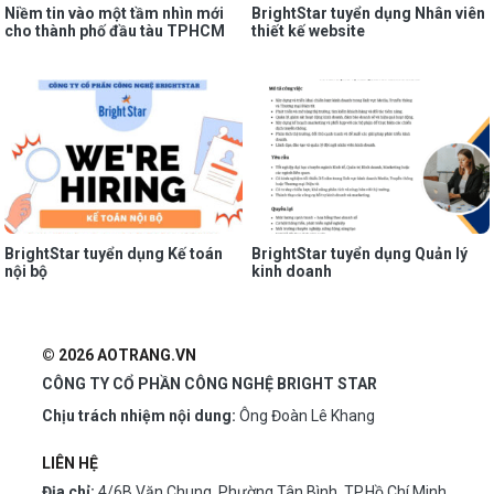
Niềm tin vào một tầm nhìn mới
BrightStar tuyển dụng Nhân viên
cho thành phố đầu tàu TPHCM
thiết kế website
BrightStar tuyển dụng Kế toán
BrightStar tuyển dụng Quản lý
nội bộ
kinh doanh
© 2026 AOTRANG.VN
CÔNG TY CỔ PHẦN CÔNG NGHỆ BRIGHT STAR
Chịu trách nhiệm nội dung:
Ông Đoàn Lê Khang
LIÊN HỆ
Địa chỉ:
4/6B Văn Chung, Phường Tân Bình, TP.Hồ Chí Minh