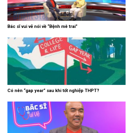
Bác sĩ vui vẻ nói về “Bệnh mê trai”
Có nên “gap year” sau khi tốt nghiệp THPT?