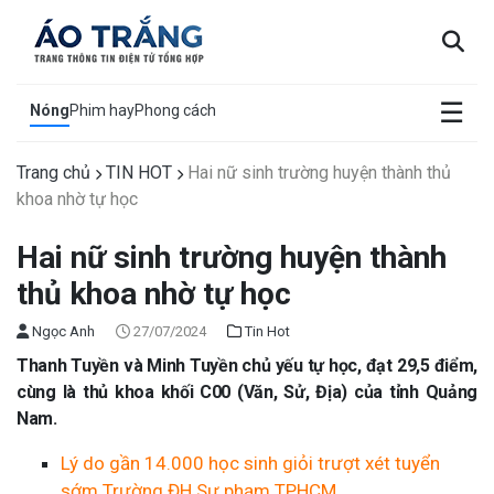
×
☰
Nóng
Phim hay
Phong cách
Trang chủ
TIN HOT
Hai nữ sinh trường huyện thành thủ
khoa nhờ tự học
Hai nữ sinh trường huyện thành
thủ khoa nhờ tự học
Ngọc Anh
27/07/2024
Tin Hot
Thanh Tuyền và Minh Tuyền chủ yếu tự học, đạt 29,5 điểm,
cùng là thủ khoa khối C00 (Văn, Sử, Địa) của tỉnh Quảng
Nam.
Lý do gần 14.000 học sinh giỏi trượt xét tuyển
sớm Trường ĐH Sư phạm TPHCM