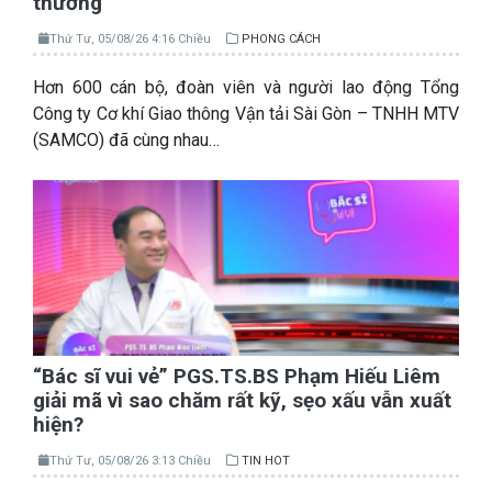
thương
Thứ Tư, 05/08/26 4:16 Chiều
PHONG CÁCH
Hơn 600 cán bộ, đoàn viên và người lao động Tổng
Công ty Cơ khí Giao thông Vận tải Sài Gòn – TNHH MTV
(SAMCO) đã cùng nhau…
“Bác sĩ vui vẻ” PGS.TS.BS Phạm Hiếu Liêm
giải mã vì sao chăm rất kỹ, sẹo xấu vẫn xuất
hiện?
Thứ Tư, 05/08/26 3:13 Chiều
TIN HOT