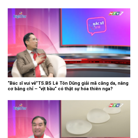
“Bác sĩ vui vẻ”TS.BS Lê Tôn Dũng giải mã căng da, nâng
cơ bằng chỉ – “vịt bầu” có thật sự hóa thiên nga?