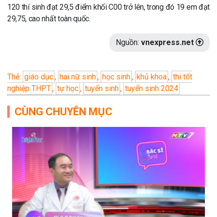
120 thí sinh đạt 29,5 điểm khối C00 trở lên, trong đó 19 em đạt
29,75, cao nhất toàn quốc.
Nguồn:
vnexpress.net
Thẻ:
giáo dục
,
hai nữ sinh
,
học sinh
,
khủ khoa
,
thi tốt
nghiệp THPT
,
tự học
,
tuyển sinh
,
tuyển sinh 2024
CÙNG CHUYÊN MỤC