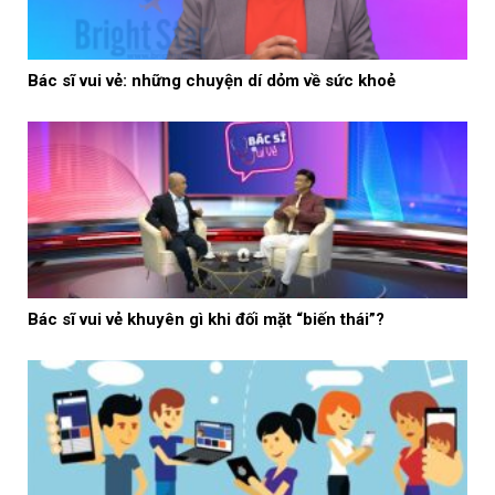
Bác sĩ vui vẻ: những chuyện dí dỏm về sức khoẻ
Bác sĩ vui vẻ khuyên gì khi đối mặt “biến thái”?