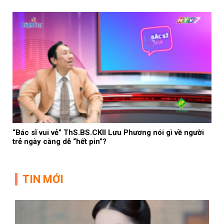
“Bác sĩ vui vẻ” ThS.BS.CKII Lưu Phương nói gì về người
trẻ ngày càng dễ “hết pin”?
TIN MỚI