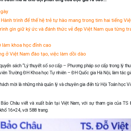
ngày
 Hành trình để thế hệ trẻ tự hào mang trong tim hai tiếng Vi
rình gìn giữ ký ức và đánh thức vẻ đẹp Việt Nam qua từng t
ơ làm khoa học đỉnh cao
ng ở Việt Nam đào tạo, việc làm dồi dào
uyển sách “Lý thuyết số sơ cấp – Phương pháp sơ cấp trong lý thu
iên Trường ĐH Khoa học Tự nhiên – ĐH Quốc gia Hà Nội, làm tác g
hách mời là những nhà quản lý và chuyên gia đến từ Hội Toán học V
ảo Châu viết và xuất bản tại Việt Nam, với sự tham gia của TS 
khổ 16×24, với 588 trang.