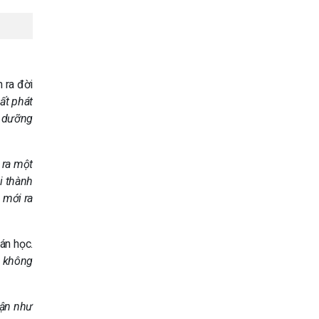
 ra đời
ất phát
i dưỡng
 ra một
i thành
 mới ra
án học.
g không
hận như