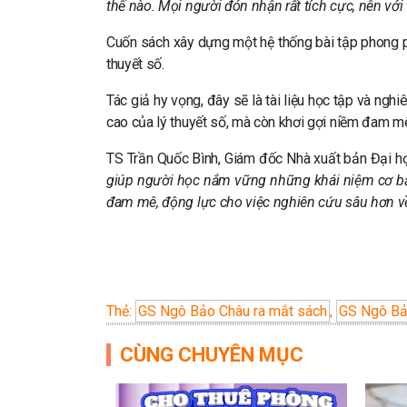
thế nào. Mọi người đón nhận rất tích cực, nên với t
Cuốn sách xây dựng một hệ thống bài tập phong ph
thuyết số.
Tác giả hy vọng, đây sẽ là tài liệu học tập và n
cao của lý thuyết số, mà còn khơi gợi niềm đam m
TS Trần Quốc Bình, Giám đốc Nhà xuất bản Đại h
giúp người học nắm vững những khái niệm cơ bản
đam mê, động lực cho việc nghiên cứu sâu hơn v
Thẻ:
GS Ngô Bảo Châu ra mắt sách
,
GS Ngô Bả
CÙNG CHUYÊN MỤC