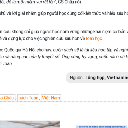
ôi, đó là một niềm vui rất lớn”
, GS Châu nói.
ú và lời giải nhằm giúp người học củng cố kiến thức và hiểu sâu hơ
ghiên cứu không chỉ giúp người học nắm vững những khái niệm cơ bản 
ê và động lực cho việc nghiên cứu sâu hơn về
toán học
.
ọc Quốc gia Hà Nội cho hay:
cuốn sách sẽ là tài liệu học tập và ngh
 và nâng cao của lý thuyết số. Ông cũng hy vọng, cuốn sách sẽ k
ề Toán
.
Nguồn:
Tổng hợp, Vietnamn
o Châu.
,
sách Toán
,
Việt Nam