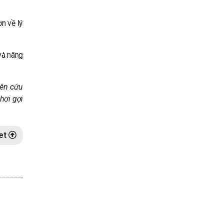
n về lý
và nâng
iên cứu
hơi gợi
et