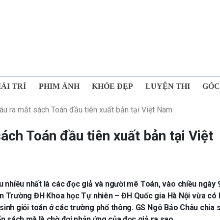
IẢI TRÍ
PHIM ẢNH
KHỎE ĐẸP
LUYỆN THI
GÓC
u ra mắt sách Toán đầu tiên xuất bản tại Việt Nam
ch Toán đầu tiên xuất bản tại Việt
ều nhiều nhất là các đọc giả và người mê Toán, vào chiều ngày 
n Trường ĐH Khoa học Tự nhiên – ĐH Quốc gia Hà Nội vừa có 
 sinh giỏi toán ở các trường phổ thông. GS Ngô Bảo Châu chia 
uốn sách mà là chờ đợi phản ứng của đọc giả ra sao…