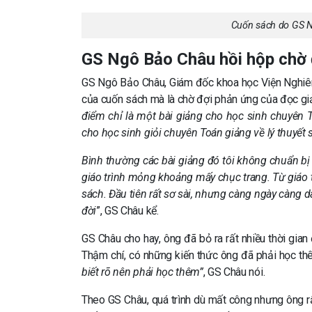
Cuốn sách do GS N
GS Ngô Bảo Châu hồi hộp chờ 
GS Ngô Bảo Châu, Giám đốc khoa học Viện Nghiên c
của cuốn sách mà là chờ đợi phản ứng của đọc gi
điểm chỉ là một bài giảng cho học sinh chuyên To
cho học sinh giỏi chuyên Toán giảng về lý thuyết s
Bình thường các bài giảng đó tôi không chuẩn bị 
giáo trình mỏng khoảng mấy chục trang. Từ giáo t
sách. Đầu tiên rất sơ sài, nhưng càng ngày càng 
đời
”, GS Châu kể.
GS Châu cho hay, ông đã bỏ ra rất nhiều thời gian 
Thậm chí, có những kiến thức ông đã phải học thê
biết rõ nên phải học thêm”
, GS Châu nói.
Theo GS Châu, quá trình dù mất công nhưng ông rấ