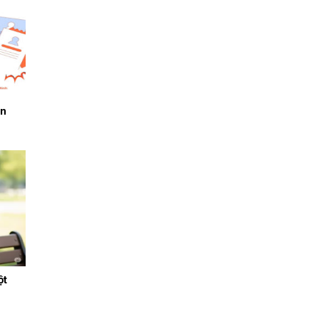
ên
ột