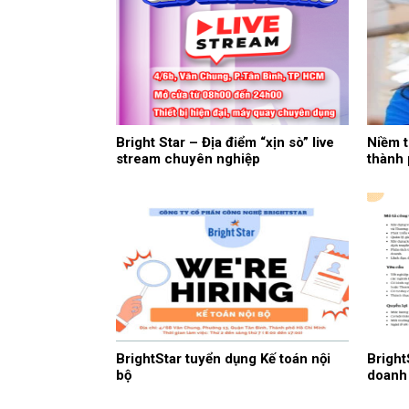
Bright Star – Địa điểm “xịn sò” live
Niềm t
stream chuyên nghiệp
thành
BrightStar tuyển dụng Kế toán nội
Bright
bộ
doanh