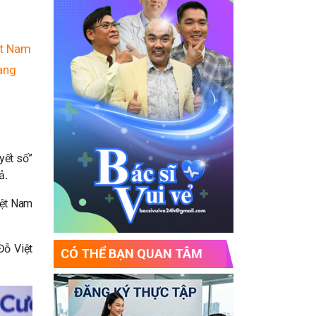
ệt Nam
rang
yết số”
iả
.
iệt Nam
Đỗ Việt
CÓ THỂ BẠN QUAN TÂM