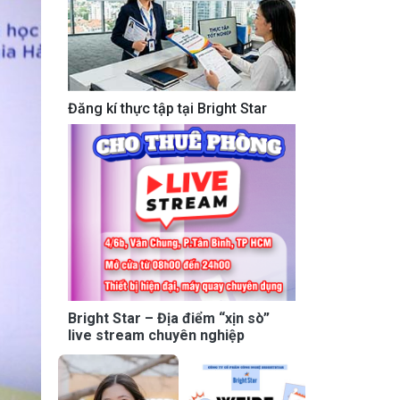
Đăng kí thực tập tại Bright Star
Bright Star – Địa điểm “xịn sò”
live stream chuyên nghiệp