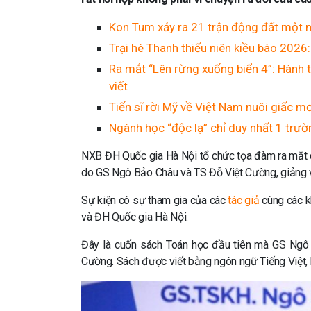
Kon Tum xảy ra 21 trận động đất một 
Trại hè Thanh thiếu niên kiều bào 2026:
Ra mắt “Lên rừng xuống biển 4”: Hành t
viết
Tiến sĩ rời Mỹ về Việt Nam nuôi giấc m
Ngành học “độc lạ” chỉ duy nhất 1 trườ
NXB ĐH Quốc gia Hà Nội tổ chức tọa đàm ra mắt q
do GS Ngô Bảo Châu và TS Đỗ Việt Cường, giảng v
Sự kiện có sự tham gia của các
tác giả
cùng các k
và ĐH Quốc gia Hà Nội.
Đây là cuốn sách Toán học đầu tiên mà GS Ngô B
Cường. Sách được viết bằng ngôn ngữ Tiếng Việt, 