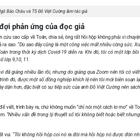
gô Bảo Châu và TS Đỗ Việt Cường làm tác giả
đợi phản ứng của đọc giả
ứu cao cấp về Toán, chia sẻ, ông rất hồi hộp không phải vì chuyện
ả ra sao.
“Dù sao đây cũng là một công việc mất nhiều công sức. Xu
án trong thời kỳ dịch Covid-19 diễn ra. Khi đó, tôi có một lớp bồ
ố lớp 9,10, 11.
vì đã giảng nhiều lần rồi, nhưng do giảng qua Zoom nên tôi có viết
rình đó, được một số đồng nghiệp khích lệ nên tôi mới biên soạn lạ
dày dặn hơn, đặc biệt có sự tiếp sức của anh Đỗ Việt Cường nên sách
để viết, trình bày ra, chứ không muốn “chỉ nói một cách lơ mơ” về To
m. “
Nhiều vấn đề trong lý thuyết số tôi không biết hoặc biết nhưn
t vui.
“Tôi không hồi hộp coi nó ra đời mà hồi hộp nó được đón n