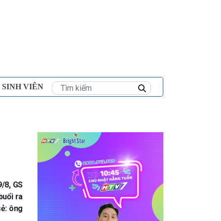
×
 SINH VIÊN
9/8, GS
buổi ra
sẻ: ông