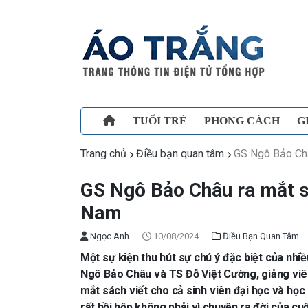
TUỔI TRẺ
PHONG CÁCH
G
Trang chủ
Điều bạn quan tâm
GS Ngô Bảo Châ
GS Ngô Bảo Châu ra mắt sá
Nam
Ngọc Anh
10/08/2024
Điều Bạn Quan Tâm
Một sự kiện thu hút sự chú ý đặc biệt của nhi
Ngô Bảo Châu và TS Đỗ Việt Cường, giảng viê
mắt sách viết cho cả sinh viên đại học và học
rất hồi hộp không phải vì chuyện ra đời của c