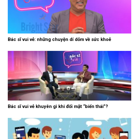
Bác sĩ vui vẻ: những chuyện dí dỏm về sức khoẻ
Bác sĩ vui vẻ khuyên gì khi đối mặt “biến thái”?