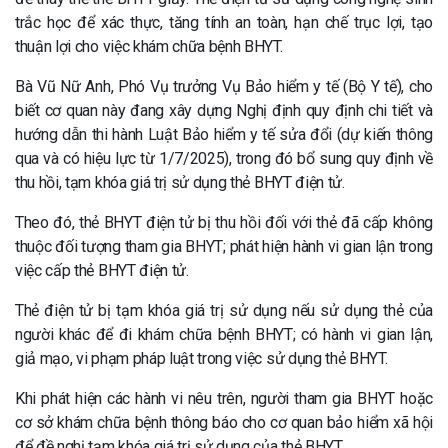
trắc học để xác thực, tăng tính an toàn, hạn chế trục lợi, tạo
thuận lợi cho việc khám chữa bệnh BHYT.
Bà Vũ Nữ Anh, Phó Vụ trưởng Vụ Bảo hiểm y tế (Bộ Y tế), cho
biết cơ quan này đang xây dựng Nghị định quy định chi tiết và
hướng dẫn thi hành Luật Bảo hiểm y tế sửa đổi (dự kiến thông
qua và có hiệu lực từ 1/7/2025), trong đó bổ sung quy định về
thu hồi, tạm khóa giá trị sử dụng thẻ BHYT điện tử.
Theo đó, thẻ BHYT điện tử bị thu hồi đối với thẻ đã cấp không
thuộc đối tượng tham gia BHYT; phát hiện hành vi gian lận trong
việc cấp thẻ BHYT điện tử.
Thẻ điện tử bị tạm khóa giá trị sử dụng nếu sử dụng thẻ của
người khác để đi khám chữa bệnh BHYT; có hành vi gian lận,
giả mạo, vi phạm pháp luật trong việc sử dụng thẻ BHYT.
Khi phát hiện các hành vi nêu trên, người tham gia BHYT hoặc
cơ sở khám chữa bệnh thông báo cho cơ quan bảo hiểm xã hội
để đề nghị tạm khóa giá trị sử dụng của thẻ BHYT.