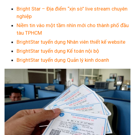
Bright Star – Địa điểm “xịn sò” live stream chuyên
nghiệp
Niềm tin vào một tầm nhìn mới cho thành phố đầu
tàu TPHCM
BrightStar tuyển dụng Nhân viên thiết kế website
BrightStar tuyển dụng Kế toán nội bộ
BrightStar tuyển dụng Quản lý kinh doanh