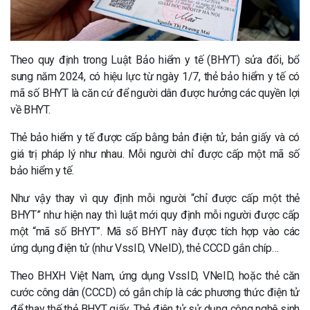
Theo quy định trong Luật Bảo hiểm y tế (BHYT) sửa đổi, bổ
sung năm 2024, có hiệu lực từ ngày 1/7, thẻ bảo hiểm y tế có
mã số BHYT là căn cứ để người dân được hưởng các quyền lợi
về BHYT.
Thẻ bảo hiểm y tế được cấp bằng bản điện tử, bản giấy và có
giá trị pháp lý như nhau. Mỗi người chỉ được cấp một mã số
bảo hiểm y tế.
Như vậy thay vì quy định mỗi người “chỉ được cấp một thẻ
BHYT” như hiện nay thì luật mới quy định mỗi người được cấp
một “mã số BHYT”. Mã số BHYT này được tích hợp vào các
ứng dụng điện tử (như VssID, VNeID), thẻ CCCD gắn chíp…
Theo BHXH Việt Nam, ứng dụng VssID, VNeID, hoặc thẻ căn
cước công dân (CCCD) có gắn chíp là các phương thức điện tử
để thay thế thẻ BHYT giấy. Thẻ điện tử sử dụng công nghệ sinh