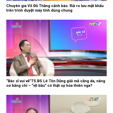
Chuyên gia Võ Đỗ Thắng cảnh báo: Rủi ro lưu mật khẩu
trên trình duyệt máy tính dùng chung
“Bác sĩ vui vẻ”TS.BS Lê Tôn Dũng giải mã căng da, nâng
cơ bằng chỉ – “vịt bầu” có thật sự hóa thiên nga?