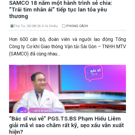
SAMCO 18 năm một hành trình sẻ chia:
“Trái tim nhân ái” tiếp tục lan tỏa yêu
thương
Thứ Tư, 05/08/26 4:16 Chiều
PHONG CÁCH
Hơn 600 cán bộ, đoàn viên và người lao động Tổng
Công ty Cơ khí Giao thông Vận tải Sài Gòn – TNHH MTV
(SAMCO) đã cùng nhau…
“Bác sĩ vui vẻ” PGS.TS.BS Phạm Hiếu Liêm
giải mã vì sao chăm rất kỹ, sẹo xấu vẫn xuất
hiện?