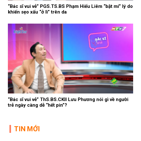
“Bác sĩ vui vẻ” PGS.TS.BS Phạm Hiếu Liêm “bật mí” lý do
khiến sẹo xấu “ở lì” trên da
“Bác sĩ vui vẻ” ThS.BS.CKII Lưu Phương nói gì về người
trẻ ngày càng dễ “hết pin”?
TIN MỚI