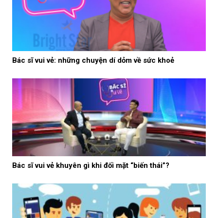
Bác sĩ vui vẻ: những chuyện dí dỏm về sức khoẻ
Bác sĩ vui vẻ khuyên gì khi đối mặt “biến thái”?