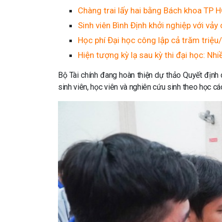
Chàng trai lấy hai bằng Bách khoa TP 
Sinh viên Bình Định khởi nghiệp với vảy 
Học phí Đại học công lập cả trăm triệu/
Hiện tượng kỳ lạ sau kỳ thi đại học: Nhi
Bộ Tài chính đang hoàn thiện dự thảo Quyết địn
sinh viên, học viên và nghiên cứu sinh theo học cá