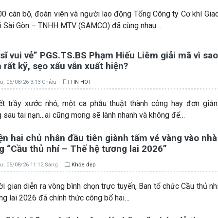
0 cán bộ, đoàn viên và người lao động Tổng Công ty Cơ khí Gia
ải Sài Gòn – TNHH MTV (SAMCO) đã cùng nhau…
sĩ vui vẻ” PGS.TS.BS Phạm Hiếu Liêm giải mã vì sao
rất kỹ, sẹo xấu vẫn xuất hiện?
ư, 05/08/26 3:13 Chiều
TIN HOT
t trầy xước nhỏ, một ca phẫu thuật thành công hay đơn giản
 sau tai nạn…ai cũng mong sẽ lành nhanh và không để…
ện hai chủ nhân đầu tiên giành tấm vé vàng vào nhà
 “Cầu thủ nhí – Thế hệ tương lai 2026”
ư, 05/08/26 11:12 Sáng
Khỏe đẹp
ời gian diễn ra vòng bình chọn trực tuyến, Ban tổ chức Cầu thủ nh
ng lai 2026 đã chính thức công bố hai…