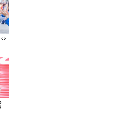
, có
ữ
ể