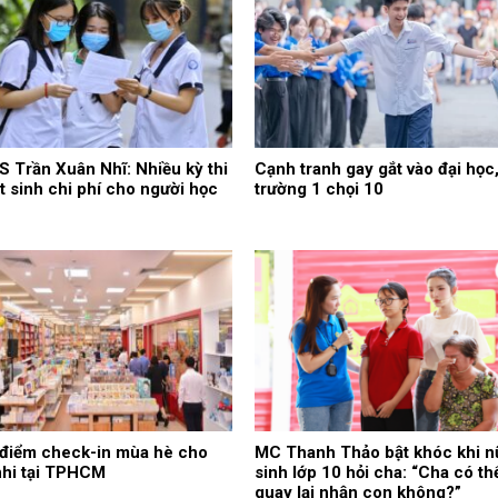
 Trần Xuân Nhĩ: Nhiều kỳ thi
Cạnh tranh gay gắt vào đại học
t sinh chi phí cho người học
trường 1 chọi 10
điểm check-in mùa hè cho
MC Thanh Thảo bật khóc khi n
nhi tại TPHCM
sinh lớp 10 hỏi cha: “Cha có th
quay lại nhận con không?”