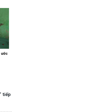
 ước
 tiếp