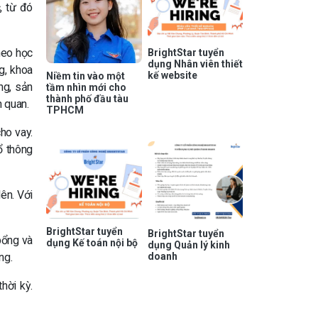
, từ đó
heo học
BrightStar tuyển
dụng Nhân viên thiết
g, khoa
kế website
Niềm tin vào một
ng, sản
tầm nhìn mới cho
thành phố đầu tàu
n quan.
TPHCM
ho vay.
ổ thông
lên. Với
BrightStar tuyển
BrightStar tuyển
bổng và
dụng Kế toán nội bộ
dụng Quản lý kinh
doanh
ng.
hời kỳ.