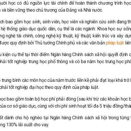
ười học có đủ nguồn lực tài chính để hoàn thành chương trình học
nh và bền vững theo chủ trương của Đảng và Nhà nước.
ch bao gồm học sinh, sinh viên, học viên và nghiên cứu sinh đang t
hệ thống giáo dục quốc dân, cụ thể là các ngành: Khoa học sự sốn
ng nghệ tài chính, công nghệ kỹ thuật, kỹ thuật, kiến trúc và xây dự
y được quy định bởi Thủ tướng Chính phủ và các văn bản
pháp luật
liê
kiện cụ thể tại thời điểm Ngân hàng Chính sách xã hội quyết định c
 phải tốt nghiệp trung học phổ thông và có ba năm học trung học ph
p trung bình các môn học của năm trước liền kề phải đạt loại khá trở 
 phải tốt nghiệp đại học theo quy định của pháp luật.
học bao gồm toàn bộ học phí phải đóng (sau khi trừ các khoản học 
của cơ sở giáo dục, cùng với chi phí sinh hoạt tối đa 5 triệu đồng/thá
t dành cho hộ nghèo tại Ngân hàng Chính sách xã hội trong từng t
ằng 130% lãi suất cho vay.