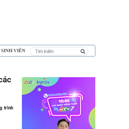
×
 SINH VIÊN
 các
g trình