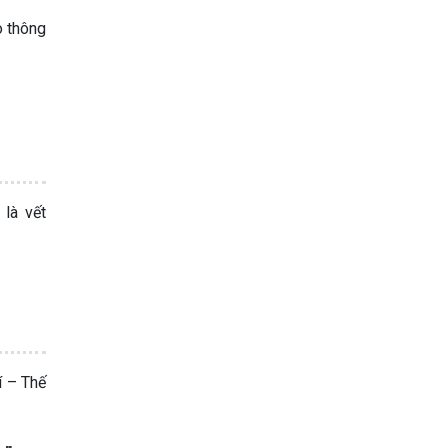
o thông
 là vết
í – Thế