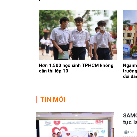
Hơn 1.500 học sinh TPHCM không
Ngành 
cần thi lớp 10
trường
dồi dà
TIN MỚI
SAMCO
tục l
Thứ T