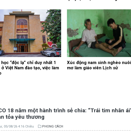
học “độc lạ” chỉ duy nhất 1
Xúc động nam sinh nghèo nuôi
 ở Việt Nam đào tạo, việc làm
mơ làm giáo viên Lịch sử
o
 18 năm một hành trình sẻ chia: “Trái tim nhân ái”
an tỏa yêu thương
ư, 05/08/26 4:16 Chiều
PHONG CÁCH