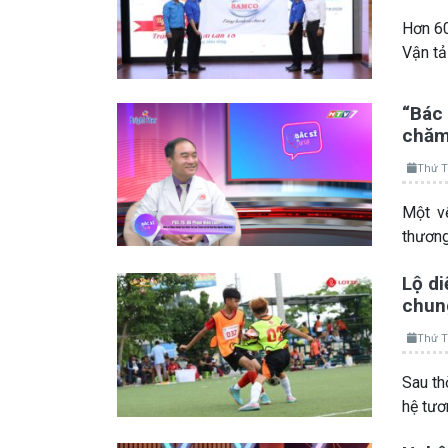
Hơn 60
Vận t
“Bác 
chăm 
Thứ T
Một vế
thương
Lộ di
chung
Thứ T
Sau th
hệ tươ