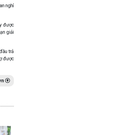
an nghỉ
ay được
ạn giải
 đầu trả
nợ được
vn