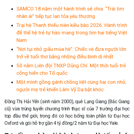
SAMCO 18 năm một hành trình sẻ chia: “Trái tim
nhân ái” tiếp tục lan tỏa yêu thương
Trại hè Thanh thiếu niên kiều bào 2026: Hành trình
để thế hệ trẻ tự hào mang trong tim hai tiếng Việt
Nam
“Nơi tụi nhỏ giấu mùa hè”: Chiếc vé đưa người lớn
trở về tuổi thơ bằng những điều bình dị nhất
50 năm Liên đội TNXP Dũng Chí: Một thời tuổi trẻ
cống hiến cho Tổ quốc
Một mình gồng gánh chồng liệt cùng hai con nhỏ,
người mẹ trẻ khiến Lâm Vỹ Dạ bật khóc
Đồng Thị Hải Yến (sinh năm 2000), quê Lạng Giang (Bắc Giang
cũ) vừa trúng tuyển chương trình thạc sĩ của 7 trường đại học
top đầu thế giới, trong đó có học bổng toàn phần từ Đại học
Oxford và gói hỗ trợ gần 4 tỷ đồng/2 năm từ Đại học Yale.