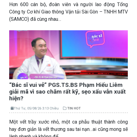
Hơn 600 cán bộ, đoàn viên và người lao động Tổng
Công ty Cơ khí Giao thông Vận tải Sài Gòn – TNHH MTV
(SAMCO) đã cùng nhau…
“Bác sĩ vui vẻ” PGS.TS.BS Phạm Hiếu Liêm
giải mã vì sao chăm rất kỹ, sẹo xấu vẫn xuất
hiện?
Thứ Tư, 05/08/26 3:13 Chiều
TIN HOT
Một vết trầy xước nhỏ, một ca phẫu thuật thành công
hay đơn giản là vết thương sau tai nạn…ai cũng mong sẽ
lành nhanh và không để…