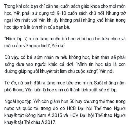
Trong khi các bạn chỉ cần hai cuốn sách giáo khoa cho mỗi môn
học, Yến phải sử dụng tới 9-10 cuốn sách chữ nổi. Nhưng trở
ngại lớn nhất với Yến khi ấy không phải những khó khăn trong
học tập mà là ánh nhìn của bạn bè.
“Năm lớp 7, mình từng muốn bỏ học vì bị bạn bè trêu chọc và
mặc cảm về ngoại hình”, Yến kể.
Dù vậy, cô bé sớm nhận ra nếu không học, bản thân sẽ phải
sống dựa vào người khác cả đời. “Mình tin học tập là con
đường giúp người khuyết tật làm chủ cuộc sống”, Yến nói.
Từ đó, nữ sinh đặt ra từng mục tiêu cho mình. Suốt những năm
phổ thông, Yến luôn là học sinh có thành tích xuất sắc ở lớp.
Ngoài học tập, Yến còn giành hơn 50 huy chương thể thao trong
nước và quốc tế, trong đó có HCB Đại hội Thể thao Người
khuyết tật Đông Nam Á 2015 và HCV Đại hội Thể thao Người
khuyết tật Trẻ châu Á 2017.