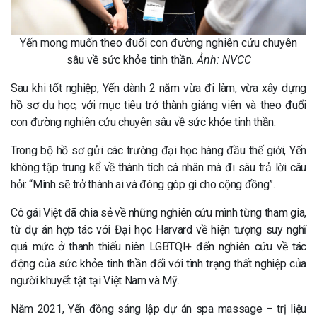
Yến mong muốn theo đuổi con đường nghiên cứu chuyên
sâu về sức khỏe tinh thần.
Ảnh: NVCC
Sau khi tốt nghiệp, Yến dành 2 năm vừa đi làm, vừa xây dựng
hồ sơ du học, với mục tiêu trở thành giảng viên và theo đuổi
con đường nghiên cứu chuyên sâu về sức khỏe tinh thần.
Trong bộ hồ sơ gửi các trường đại học hàng đầu thế giới, Yến
không tập trung kể về thành tích cá nhân mà đi sâu trả lời câu
hỏi: “Mình sẽ trở thành ai và đóng góp gì cho cộng đồng”.
Cô gái Việt đã chia sẻ về những nghiên cứu mình từng tham gia,
từ dự án hợp tác với Đại học Harvard về hiện tượng suy nghĩ
quá mức ở thanh thiếu niên LGBTQI+ đến nghiên cứu về tác
động của sức khỏe tinh thần đối với tình trạng thất nghiệp của
người khuyết tật tại Việt Nam và Mỹ.
Năm 2021, Yến đồng sáng lập dự án spa massage – trị liệu