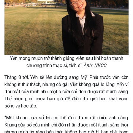
Yến mong muốn trở thành giảng viên sau khi hoàn thành
chương trình thạc sĩ, tiến sĩ.
Ảnh: NVCC
Tháng 8 tới, Yến sẽ lên đường sang Mỹ. Phía trước vẫn còn
không ít thử thách, nhưng cô gái Việt không quá lo lắng. Yến ví
đôi mắt của mình như một ô cửa chỉ đón được rất ít ánh sáng.
Thế nhưng, cô chưa bao giờ để điều đó giới hạn khát vọng
sống và học tập.
“Một khung cửa sổ lớn có thể đón được rất nhiều ánh nắng.
Khung cửa sổ của mình chỉ đón nhận được một ít ánh sáng thôi,
nhưng mình tin rằng bản thân không bao giờ bị hạn chế trong