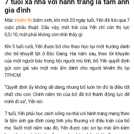
7 tuổi xa nhà với hành trang là tấm ảnh
gia đình
Mắc
khiếm thị
bẩm sinh, khi mới 20 ngày tuổi, Yến đã trải qua 7
cuộc phẫu thuật. Dẫu vậy, mắt trái của Yến chỉ còn thị lực
0,5/10, mắt phải không còn nhìn thấy gì.
Khi 5 tuổi rưỡi, Yến được bố cho theo học tại một trường dành
cho trẻ khuyết tật ở Bắc Giang. Hai năm sau, theo lời khuyên
của một người bác trong hội người mù tỉnh, bố Yến quyết định
gửi con gái vào một mái ấm dành cho người khiếm thị tại
TPHCM.
“Quyết định ấy không dễ dàng, nhưng bố luôn tin đó là điều tốt
nhất cho con. Chính niềm tin của bố đã trở thành động lực để
mình đi xa”, Yến nói.
7 tuổi, Yến phải học cách sống xa nhà với hành trang mang theo
là tấm ảnh gia đình cùng tình yêu thương vô điều kiện của bố
mẹ. Suốt một năm sau đó, Yến được các sơ tại mái ấm kèm