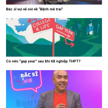
Bác sĩ vui vẻ nói về “Bệnh mê trai”
Có nên “gap year” sau khi tốt nghiệp THPT?