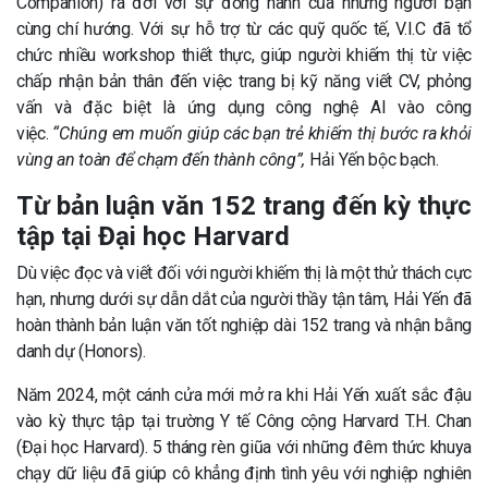
Companion) ra đời với sự đồng hành của những người bạn
cùng chí hướng. Với sự hỗ trợ từ các quỹ quốc tế, V.I.C đã tổ
chức nhiều workshop thiết thực, giúp người khiếm thị từ việc
chấp nhận bản thân đến việc trang bị kỹ năng viết CV, phỏng
vấn và đặc biệt là ứng dụng công nghệ AI vào công
việc.
“Chúng em muốn giúp các bạn trẻ khiếm thị bước ra khỏi
vùng an toàn để chạm đến thành công”
,
Hải Yến bộc bạch.
Từ bản luận văn 152 trang đến kỳ thực
tập tại Đại học Harvard
Dù việc đọc và viết đối với người khiếm thị là một thử thách cực
hạn, nhưng dưới sự dẫn dắt của người thầy tận tâm, Hải Yến đã
hoàn thành bản luận văn tốt nghiệp dài 152 trang và nhận bằng
danh dự (Honors).
Năm 2024, một cánh cửa mới mở ra khi Hải Yến xuất sắc đậu
vào kỳ thực tập tại trường Y tế Công cộng Harvard T.H. Chan
(Đại học Harvard). 5 tháng rèn giũa với những đêm thức khuya
chạy dữ liệu đã giúp cô khẳng định tình yêu với nghiệp nghiên