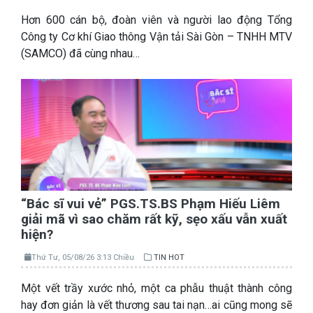
Hơn 600 cán bộ, đoàn viên và người lao động Tổng
Công ty Cơ khí Giao thông Vận tải Sài Gòn – TNHH MTV
(SAMCO) đã cùng nhau…
“Bác sĩ vui vẻ” PGS.TS.BS Phạm Hiếu Liêm
giải mã vì sao chăm rất kỹ, sẹo xấu vẫn xuất
hiện?
Thứ Tư, 05/08/26 3:13 Chiều
TIN HOT
Một vết trầy xước nhỏ, một ca phẫu thuật thành công
hay đơn giản là vết thương sau tai nạn…ai cũng mong sẽ