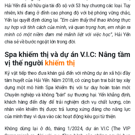
Hải Yến đã sở hữu gia tài đồ sộ với 53 huy chương các loại. Tuy
nhiên, khi đang ở đỉnh cao phong độ với bệ phóng vững chắc,
Yến lại quyết định dừng lại.
“Em cảm thấy thể thao không thực
sự hợp với tính cách của mình, và quan trọng hơn, em nhận ra
mình có một niềm đam mê mãnh liệt với việc học”
,
Hải Yến
chia sẻ về bước ngoặt lớn trong đời.
Spa khiếm thị và dự án V.I.C: Nâng tầm
vị thế người
khiếm thị
Kỷ vật tiếp theo đưa khán giả đến với những dự án xã hội đầy
tâm huyết của Hải Yến. Năm 2018, cô cùng bạn trai bắt tay xây
dựng một mô hình Spa khiếm thị với tư duy hoàn toàn mới:
Chuyên nghiệp và không “bán” sự thương hại. Yến khẳng định,
khách hàng đến đây để trải nghiệm dịch vụ chất lượng, còn
nhân viên khiếm thị được trả lương xứng đáng cho năng lực
của mình thay vì dựa vào các hoạt động kêu gọi từ thiện.
Không dừng lại ở đó, tháng 1/2024, dự án V.I.C (The VIP