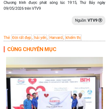
Chương trình được phát sóng lúc 19:15, Thứ Bảy ngày
09/05/2026 trên VTV9
Nguồn:
VTV9
Thẻ:
Đời rất đẹp
,
hải yến
,
Harvard
,
khiếm thị
CÙNG CHUYÊN MỤC