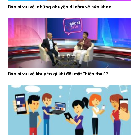
Bác sĩ vui vẻ: những chuyện dí dỏm về sức khoẻ
Bác sĩ vui vẻ khuyên gì khi đối mặt “biến thái”?