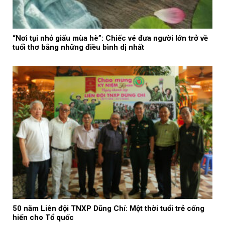
“Nơi tụi nhỏ giấu mùa hè”: Chiếc vé đưa người lớn trở về
tuổi thơ bằng những điều bình dị nhất
50 năm Liên đội TNXP Dũng Chí: Một thời tuổi trẻ cống
hiến cho Tổ quốc