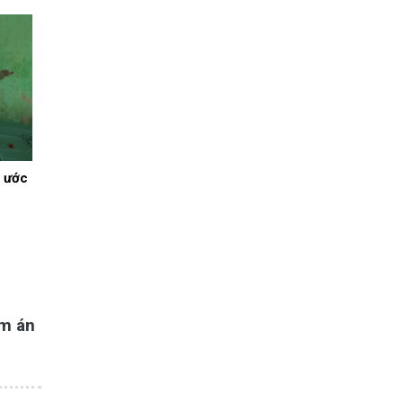
 ước
ảm án