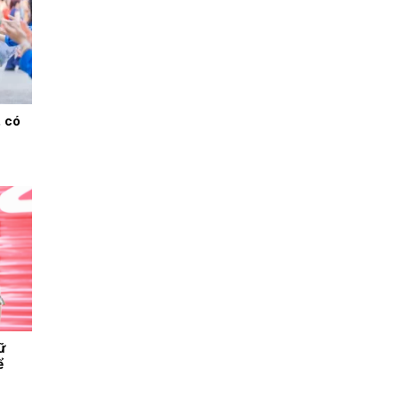
, có
ữ
ể