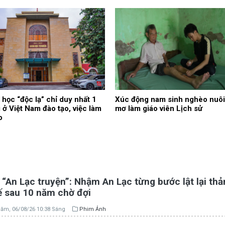
học “độc lạ” chỉ duy nhất 1
Xúc động nam sinh nghèo nuôi
 ở Việt Nam đào tạo, việc làm
mơ làm giáo viên Lịch sử
o
“An Lạc truyện”: Nhậm An Lạc từng bước lật lại th
ế sau 10 năm chờ đợi
ăm, 06/08/26 10:38 Sáng
Phim Ảnh