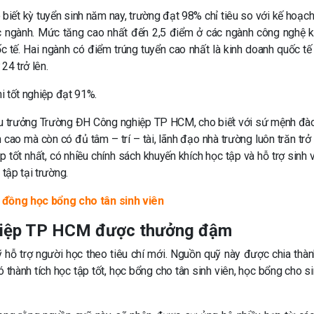
ết kỳ tuyển sinh năm nay, trường đạt 98% chỉ tiêu so với kế hoạch 
c ngành. Mức tăng cao nhất đến 2,5 điểm ở các ngành công nghệ k
ốc tế. Hai ngành có điểm trúng tuyển cao nhất là kinh doanh quốc tế 
24 trở lên.
hi tốt nghiệp đạt 91%.
iệu trưởng Trường ĐH Công nghiệp TP HCM, cho biết với sứ mệnh đào
cao mà còn có đủ tâm – trí – tài, lãnh đạo nhà trường luôn trăn trở 
 tốt nhất, có nhiều chính sách khuyến khích học tập và hỗ trợ sinh v
tập tại trường.
 đồng học bổng cho tân sinh viên
hiệp TP HCM được thưởng đậm
 hỗ trợ người học theo tiêu chí mới. Nguồn quỹ này được chia thàn
 thành tích học tập tốt, học bổng cho tân sinh viên, học bổng cho si