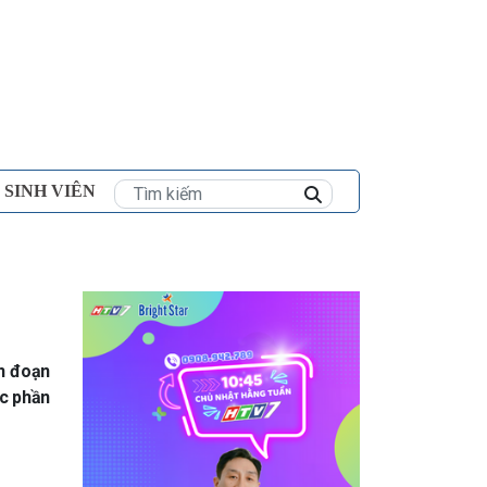
×
 SINH VIÊN
n đoạn
ợc phần