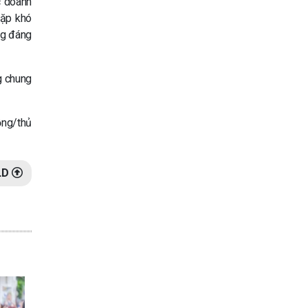
c doanh
gặp khó
ng đáng
g chung
ồng/thủ
LD