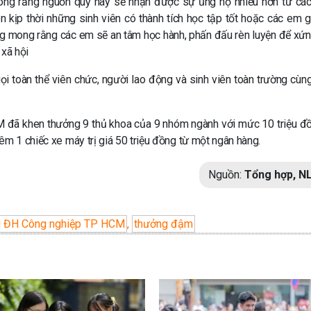
g rằng nguồn quỹ này sẽ nhận được sự ủng hộ nhiều hơn từ cá
 kịp thời những sinh viên có thành tích học tập tốt hoặc các em 
ng mong rằng các em sẽ an tâm học hành, phấn đấu rèn luyện để xứ
 xã hội
toàn thể viên chức, người lao động và sinh viên toàn trường cùn
M đã khen thưởng 9 thủ khoa của 9 nhóm ngành với mức 10 triệu đ
êm 1 chiếc xe máy trị giá 50 triệu đồng từ một ngân hàng.
Nguồn:
Tổng hợp, N
ng ĐH Công nghiệp TP HCM
,
thưởng đậm