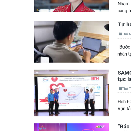
Nhậm A
càng t
Tự họ
Thứ N
Bước 
nhân t
SAMCO
tục l
Thứ T
Hơn 60
Vận t
“Bác 