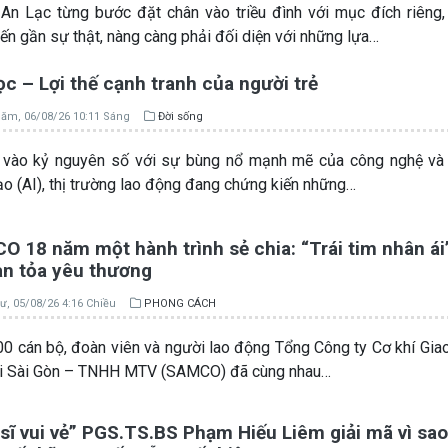
n Lạc từng bước đặt chân vào triều đình với mục đích riêng
iến gần sự thật, nàng càng phải đối diện với những lựa…
c – Lợi thế cạnh tranh của người trẻ
ăm, 06/08/26 10:11 Sáng
Đời sống
vào kỷ nguyên số với sự bùng nổ mạnh mẽ của công nghệ và T
ạo (AI), thị trường lao động đang chứng kiến những…
 18 năm một hành trình sẻ chia: “Trái tim nhân ái”
an tỏa yêu thương
ư, 05/08/26 4:16 Chiều
PHONG CÁCH
0 cán bộ, đoàn viên và người lao động Tổng Công ty Cơ khí Gia
ải Sài Gòn – TNHH MTV (SAMCO) đã cùng nhau…
sĩ vui vẻ” PGS.TS.BS Phạm Hiếu Liêm giải mã vì sao