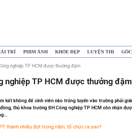
IẢI TRÍ
PHIM ẢNH
KHỎE ĐẸP
LUYỆN THI
GÓC
 Công nghiệp TP HCM được thưởng đậm
ng nghiệp TP HCM được thưởng đậm
kết không để sinh viên nào trúng tuyển vào trường phải giá
ệu đồng, thủ khoa trường ĐH Công nghiệp TP HCM còn nhận đư
ồng…
HPT thành nhiều đợt trong năm, tổ chức ra sao?