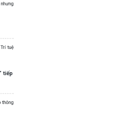
, nhưng
rí tuệ
 tiếp
o thông