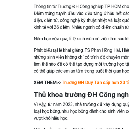
Thông tin từ Trường ĐH Công nghiệp TP HCM cho bi
Điểm trúng tuyển đầu vào đều tăng ở hầu hết cá
điện, điện tử, công nghệ kỹ thuật nhiệt và luật qu
kinh tế với 26 điểm. Nhiều ngành có điểm chuẩn từ 
Năm học vừa qua, tỉ lệ sinh viên có việc làm sau k
Phát biểu tại lễ khai giảng, TS Phan Hồng Hải, H
những sinh viên không chỉ có trình độ chuyên môn 
làm thế nào để có thể tạo dựng môi trường học tập
có thể giúp các em an tâm trong suốt thời gian học 
XEM THÊM>>
Trường ĐH Duy Tân cấp hơn 20 tỉ
Thủ khoa trường ĐH Công ng
Vì vậy, từ năm 2023, nhà trường đã xây dựng quỹ
loại học bổng, như học bổng dành cho sinh viên có
vượt khó hiếu học.