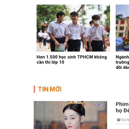
Hơn 1.500 học sinh TPHCM không
Ngành 
cần thi lớp 10
trường
dồi dà
TIN MỚI
Phim 
họ Đ
Thứ N