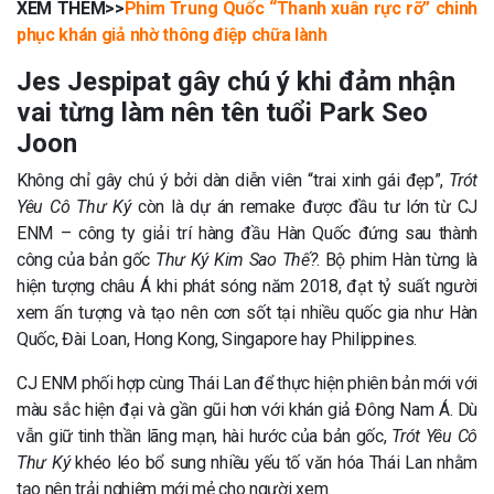
XEM THÊM>>
Phim Trung Quốc “Thanh xuân rực rỡ” chinh
phục khán giả nhờ thông điệp chữa lành
Jes Jespipat gây chú ý khi đảm nhận
vai từng làm nên tên tuổi Park Seo
Joon
Không chỉ gây chú ý bởi dàn diễn viên “trai xinh gái đẹp”,
Trót
Yêu Cô Thư Ký
còn là dự án remake được đầu tư lớn từ CJ
ENM – công ty giải trí hàng đầu Hàn Quốc đứng sau thành
công của bản gốc
Thư Ký Kim Sao Thế?
. Bộ phim Hàn từng là
hiện tượng châu Á khi phát sóng năm 2018, đạt tỷ suất người
xem ấn tượng và tạo nên cơn sốt tại nhiều quốc gia như Hàn
Quốc, Đài Loan, Hong Kong, Singapore hay Philippines.
CJ ENM phối hợp cùng Thái Lan để thực hiện phiên bản mới với
màu sắc hiện đại và gần gũi hơn với khán giả Đông Nam Á. Dù
vẫn giữ tinh thần lãng mạn, hài hước của bản gốc,
Trót Yêu Cô
Thư Ký
khéo léo bổ sung nhiều yếu tố văn hóa Thái Lan nhằm
tạo nên trải nghiệm mới mẻ cho người xem.