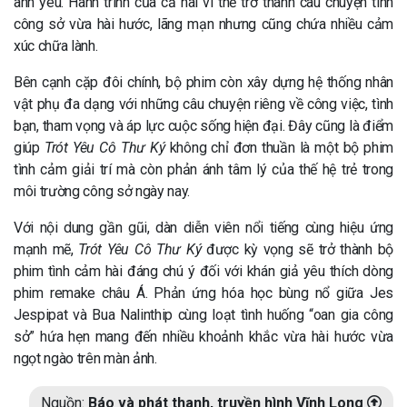
anh yêu. Hành trình của cả hai vì thế trở thành câu chuyện tình
công sở vừa hài hước, lãng mạn nhưng cũng chứa nhiều cảm
xúc chữa lành.
Bên cạnh cặp đôi chính, bộ phim còn xây dựng hệ thống nhân
vật phụ đa dạng với những câu chuyện riêng về công việc, tình
bạn, tham vọng và áp lực cuộc sống hiện đại. Đây cũng là điểm
giúp
Trót Yêu Cô Thư Ký
không chỉ đơn thuần là một bộ phim
tình cảm giải trí mà còn phản ánh tâm lý của thế hệ trẻ trong
môi trường công sở ngày nay.
Với nội dung gần gũi, dàn diễn viên nổi tiếng cùng hiệu ứng
mạnh mẽ,
Trót Yêu Cô Thư Ký
được kỳ vọng sẽ trở thành bộ
phim tình cảm hài đáng chú ý đối với khán giả yêu thích dòng
phim remake châu Á. Phản ứng hóa học bùng nổ giữa Jes
Jespipat và Bua Nalinthip cùng loạt tình huống “oan gia công
sở” hứa hẹn mang đến nhiều khoảnh khắc vừa hài hước vừa
ngọt ngào trên màn ảnh.
Nguồn:
Báo và phát thanh, truyền hình Vĩnh Long