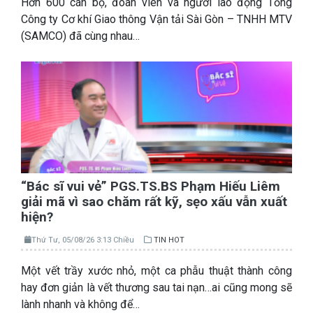
Hơn 600 cán bộ, đoàn viên và người lao động Tổng
Công ty Cơ khí Giao thông Vận tải Sài Gòn – TNHH MTV
(SAMCO) đã cùng nhau…
“Bác sĩ vui vẻ” PGS.TS.BS Phạm Hiếu Liêm
giải mã vì sao chăm rất kỹ, sẹo xấu vẫn xuất
hiện?
Thứ Tư, 05/08/26 3:13 Chiều
TIN HOT
Một vết trầy xước nhỏ, một ca phẫu thuật thành công
hay đơn giản là vết thương sau tai nạn…ai cũng mong sẽ
lành nhanh và không để…