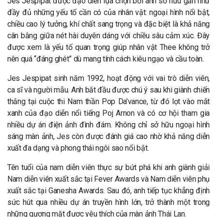
Jes Jespipat được đạo diễn lựa chọn bởi anh sở hữu gần như
đầy đủ những yếu tố cần có của nhân vật: ngoại hình nổi bật,
chiều cao lý tưởng, khí chất sang trọng và đặc biệt là khả năng
cân bằng giữa nét hài duyên dáng với chiều sâu cảm xúc. Đây
được xem là yếu tố quan trọng giúp nhân vật Thee không trở
nên quá “đáng ghét” dù mang tính cách kiêu ngạo và cầu toàn.
Jes Jespipat sinh năm 1992, hoạt động với vai trò diễn viên,
ca sĩ và người mẫu. Anh bắt đầu được chú ý sau khi giành chiến
thắng tại cuộc thi Nam thần Pop Da’vance, từ đó lọt vào mắt
xanh của đạo diễn nổi tiếng Poj Arnon và có cơ hội tham gia
nhiều dự án điện ảnh đình đám. Không chỉ sở hữu ngoại hình
sáng màn ảnh, Jes còn được đánh giá cao nhờ khả năng diễn
xuất đa dạng và phong thái ngôi sao nổi bật.
Tên tuổi của nam diễn viên thực sự bứt phá khi anh giành giải
Nam diễn viên xuất sắc tại Fever Awards và Nam diễn viên phụ
xuất sắc tại Ganesha Awards. Sau đó, anh tiếp tục khẳng định
sức hút qua nhiều dự án truyền hình lớn, trở thành một trong
những gương mặt được yêu thích của màn ảnh Thái Lan.