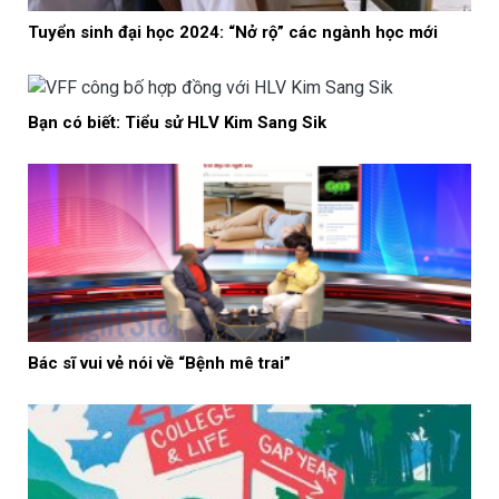
Tuyển sinh đại học 2024: “Nở rộ” các ngành học mới
Bạn có biết: Tiểu sử HLV Kim Sang Sik
Bác sĩ vui vẻ nói về “Bệnh mê trai”