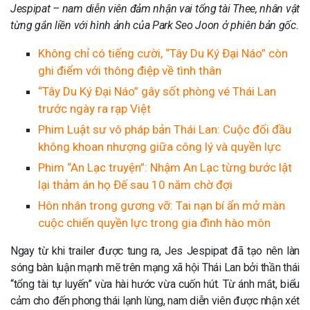
Jespipat – nam diễn viên đảm nhận vai tổng tài Thee, nhân vật
từng gắn liền với hình ảnh của Park Seo Joon ở phiên bản gốc.
Không chỉ có tiếng cười, “Tây Du Ký Đại Náo” còn
ghi điểm với thông điệp về tình thân
“Tây Du Ký Đại Náo” gây sốt phòng vé Thái Lan
trước ngày ra rạp Việt
Phim Luật sư vô pháp bản Thái Lan: Cuộc đối đầu
không khoan nhượng giữa công lý và quyền lực
Phim “An Lạc truyện”: Nhậm An Lạc từng bước lật
lại thảm án họ Đế sau 10 năm chờ đợi
Hôn nhân trong gương vỡ: Tai nạn bí ẩn mở màn
cuộc chiến quyền lực trong gia đình hào môn
Ngay từ khi trailer được tung ra, Jes Jespipat đã tạo nên làn
sóng bàn luận mạnh mẽ trên mạng xã hội Thái Lan bởi thần thái
“tổng tài tự luyến” vừa hài hước vừa cuốn hút. Từ ánh mắt, biểu
cảm cho đến phong thái lạnh lùng, nam diễn viên được nhận xét