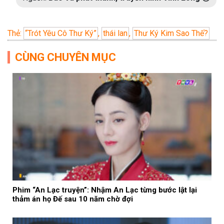
Thẻ:
“Trót Yêu Cô Thư Ký”
,
thái lan
,
Thư Ký Kim Sao Thế?
CÙNG CHUYÊN MỤC
Phim “An Lạc truyện”: Nhậm An Lạc từng bước lật lại
thảm án họ Đế sau 10 năm chờ đợi