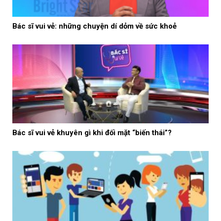
Bác sĩ vui vẻ: những chuyện dí dỏm về sức khoẻ
Bác sĩ vui vẻ khuyên gì khi đối mặt “biến thái”?