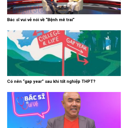
Bác sĩ vui vẻ nói về “Bệnh mê trai”
Có nên “gap year” sau khi tốt nghiệp THPT?