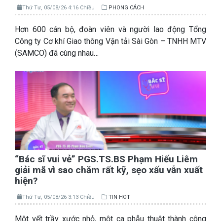
Thứ Tư, 05/08/26 4:16 Chiều
PHONG CÁCH
Hơn 600 cán bộ, đoàn viên và người lao động Tổng
Công ty Cơ khí Giao thông Vận tải Sài Gòn – TNHH MTV
(SAMCO) đã cùng nhau…
“Bác sĩ vui vẻ” PGS.TS.BS Phạm Hiếu Liêm
giải mã vì sao chăm rất kỹ, sẹo xấu vẫn xuất
hiện?
Thứ Tư, 05/08/26 3:13 Chiều
TIN HOT
Một vết trầy xước nhỏ, một ca phẫu thuật thành công