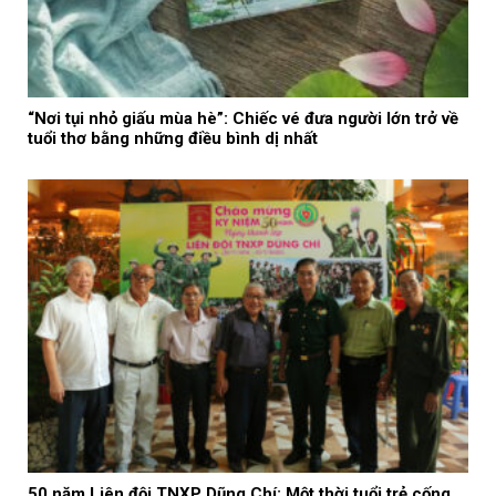
“Nơi tụi nhỏ giấu mùa hè”: Chiếc vé đưa người lớn trở về
tuổi thơ bằng những điều bình dị nhất
50 năm Liên đội TNXP Dũng Chí: Một thời tuổi trẻ cống