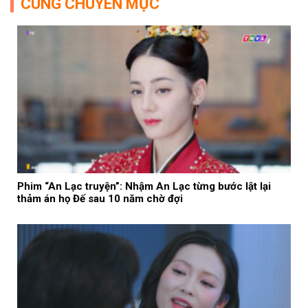
CÙNG CHUYÊN MỤC
Phim “An Lạc truyện”: Nhậm An Lạc từng bước lật lại
thảm án họ Đế sau 10 năm chờ đợi