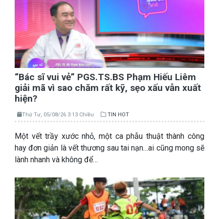
“Bác sĩ vui vẻ” PGS.TS.BS Phạm Hiếu Liêm
giải mã vì sao chăm rất kỹ, sẹo xấu vẫn xuất
hiện?
Thứ Tư, 05/08/26 3:13 Chiều
TIN HOT
Một vết trầy xước nhỏ, một ca phẫu thuật thành công
hay đơn giản là vết thương sau tai nạn…ai cũng mong sẽ
lành nhanh và không để…