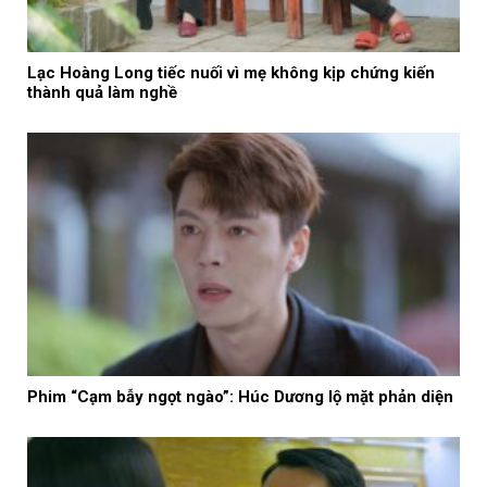
Lạc Hoàng Long tiếc nuối vì mẹ không kịp chứng kiến
thành quả làm nghề
Phim “Cạm bẫy ngọt ngào”: Húc Dương lộ mặt phản diện