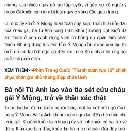
nhưng, sau nhiều ngày nỗ lực tập luyện, vì gặp sự cố ngoài ý
muốn đã khiến cả nhóm bị loại ngay ở vòng đấu quan trọng.
Cú sốc ấy khiến Ỷ Mộng hoàn toàn suy sụp. Thấu hiểu nỗi đau
của cháu gái, bà Tú Anh cùng Trình Khải (Trương Dật Kiệt) đã
âm thầm ở bên cạnh động viên cô bằng sự quan tâm chân
thành. Nhưng đúng lúc tâm hồn Ỷ Mộng dần được xoa dịu thì
biến cố lớn lại bất ngờ ập đến khi Trình Khải nhận tin ông nội
mất tích giữa đêm.
XEM THÊM>>
Phim Trung Quốc “Thanh xuân rực rỡ” chinh
phục khán giả nhờ thông điệp chữa lành
Bà nội Tú Anh lao vào tia sét cứu cháu
gái Ỷ Mộng, trở về thân xác thật
Trong lúc lao đi tìm kiếm người thân, một tia sét bất ngờ đánh
trúng Ỷ Mộng. Bà Tú Anh không ngần ngại lao đến che chắn cho
cháu gái. Khoảnh khắc kinh hoàng ấy vô tình khiến cả hai trở về
đúng thân xác ban đầu, khép lại hành trình hoán đổi đầy biến