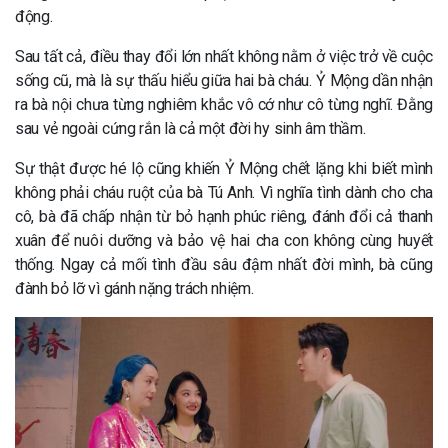
động.
Sau tất cả, điều thay đổi lớn nhất không nằm ở việc trở về cuộc
sống cũ, mà là sự thấu hiểu giữa hai bà cháu. Ỷ Mộng dần nhận
ra bà nội chưa từng nghiêm khắc vô cớ như cô từng nghĩ. Đằng
sau vẻ ngoài cứng rắn là cả một đời hy sinh âm thầm.
Sự thật được hé lộ cũng khiến Ỷ Mộng chết lặng khi biết mình
không phải cháu ruột của bà Tú Anh. Vì nghĩa tình dành cho cha
cô, bà đã chấp nhận từ bỏ hạnh phúc riêng, đánh đổi cả thanh
xuân để nuôi dưỡng và bảo vệ hai cha con không cùng huyết
thống. Ngay cả mối tình đầu sâu đậm nhất đời mình, bà cũng
đành bỏ lỡ vì gánh nặng trách nhiệm.