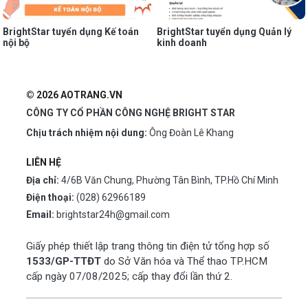
BrightStar tuyển dụng Kế toán
BrightStar tuyển dụng Quản lý
nội bộ
kinh doanh
© 2026 AOTRANG.VN
CÔNG TY CỔ PHẦN CÔNG NGHỆ BRIGHT STAR
Chịu trách nhiệm nội dung:
Ông Đoàn Lê Khang
LIÊN HỆ
Địa chỉ:
4/6B Văn Chung, Phường Tân Bình, TP.Hồ Chí Minh
Điện thoại:
(028) 62966189
Email:
brightstar24h@gmail.com
Giấy phép thiết lập trang thông tin điện tử tổng hợp số
1533/GP-TTĐT
do Sở Văn hóa và Thể thao TP.HCM
cấp ngày 07/08/2025; cấp thay đổi lần thứ 2.