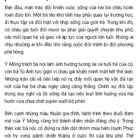
Ban đầu, màn tráo đổi khiến cuộc sống của hai bà cháu hoàn
toàn đảo lộn. Một bà lão khó tính nay phải quay lại trường học,
đi thực tập và đối mặt với nhịp sống của giới trẻ. Trong khi đó,
cô cháu gái tuổi đôi mươi lại phải giải quyết chuyện khu phố,
các mối quan hệ xã giao và áp lực của người lớn tuổi. Không ai
chịu nhường ai khi đều cho rằng cuộc đời mình bị đối phương
phá hỏng.
Ỷ Mộng trách bà nội làm ảnh hưởng tương lai và tuổi trẻ của cô,
còn bà Tú Anh tức giận vì cháu gái khiến mình mất hết thể diện.
Những trận cãi vã liên tiếp nổ ra, đẩy mối quan hệ vốn đã rạn
nứt của hai bà cháu ngày càng căng thẳng. Chính sự đối lập
trong suy nghĩ và lối sống đã tạo nên loạt tình huống vừa hài
hước vừa chua chát xuyên suốt bộ phim.
Bên cạnh những mâu thuẫn gia đình, hành trình theo đuổi đam
mê của Ỷ Mộng cũng trở thành điểm nhấn đáng chú ý. Trong
thân xác bà nội, cô đứng ra dẫn dắt nhóm múa hẻm Hạnh Phúc
với hy vọng giành chiến thắng ở cuộc thi của khu phố. Thế