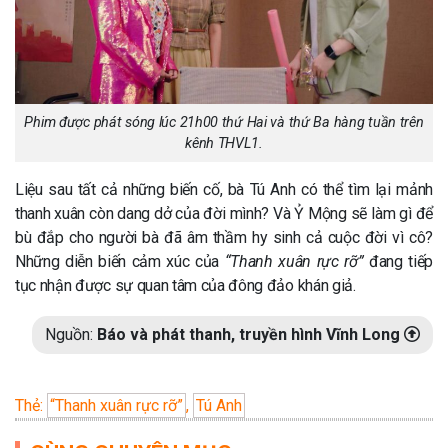
Phim được phát sóng lúc 21h00 thứ Hai và thứ Ba hàng tuần trên
kênh THVL1.
Liệu sau tất cả những biến cố, bà Tú Anh có thể tìm lại mảnh
thanh xuân còn dang dở của đời mình? Và Ỷ Mộng sẽ làm gì để
bù đắp cho người bà đã âm thầm hy sinh cả cuộc đời vì cô?
Những diễn biến cảm xúc của
“Thanh xuân rực rỡ”
đang tiếp
tục nhận được sự quan tâm của đông đảo khán giả.
Nguồn:
Báo và phát thanh, truyền hình Vĩnh Long
Thẻ:
“Thanh xuân rực rỡ”
,
Tú Anh