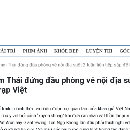
IẢI TRÍ
PHIM ẢNH
KHỎE ĐẸP
LUYỆN THI
GÓC
im Thái đứng đầu phòng vé nội địa suốt 2 tuần liên tiếp sắp đổ 
m Thái đứng đầu phòng vé nội địa s
rạp Việt
ố trailer chính thức và nhận được sự quan tâm của khán giả Việt N
y chú ý với bối cảnh “xuyên không” khi đưa các nhân vật thần thoại x
at Arun hay Giant Swing. Tôn Ngộ Không lần đầu phải thích nghi với
ở cười nơi hạ giới. Với màu sắc hài hước cùng loạt tương tác đáng 