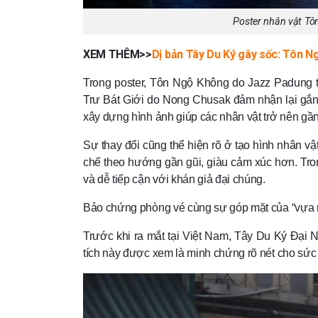
Poster nhân vật Tô
XEM THÊM>>
Dị bản Tây Du Ký gây sốc: Tôn N
Trong poster, Tôn Ngộ Không do Jazz Padung t
Trư Bát Giới do Nong Chusak đảm nhận lại gắn
xây dựng hình ảnh giúp các nhân vật trở nên gần 
Sự thay đổi cũng thể hiện rõ ở tạo hình nhân 
chế theo hướng gần gũi, giàu cảm xúc hơn. Tron
và dễ tiếp cận với khán giả đại chúng.
Bảo chứng phòng vé cùng sự góp mặt của “vựa 
Trước khi ra mắt tại Việt Nam, Tây Du Ký Đại N
tích này được xem là minh chứng rõ nét cho sức 