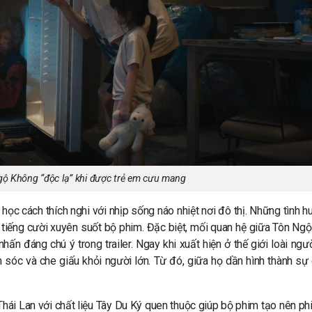
gộ Không “độc lạ” khi được trẻ em cưu mang
i học cách thích nghi với nhịp sống náo nhiệt nơi đô thị. Những tình 
ạo tiếng cười xuyên suốt bộ phim. Đặc biệt, mối quan hệ giữa Tôn Ng
ấn đáng chú ý trong trailer. Ngay khi xuất hiện ở thế giới loài ngườ
sóc và che giấu khỏi người lớn. Từ đó, giữa họ dần hình thành sự
Thái Lan với chất liệu Tây Du Ký quen thuộc giúp bộ phim tạo nên ph