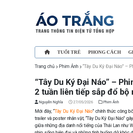
TUỔI TRẺ
PHONG CÁCH
G
Trang chủ
Phim Ảnh
“Tây Du Ký Đại Náo” – Ph
“Tây Du Ký Đại Náo” – Phi
2 tuần liên tiếp sắp đổ bộ 
Nguyễn Nghĩa
27/05/2026
Phim Ảnh
Mới đây, “
Tây Du Ký Đại Náo
” chính thức công b
trailer và poster nhân vật, “Tây Du Ký Đại Náo” gâ
giữa những địa danh nổi tiếng của Thái Lan như W
nhịp sống hiện đại và những tình huống dở khóc d