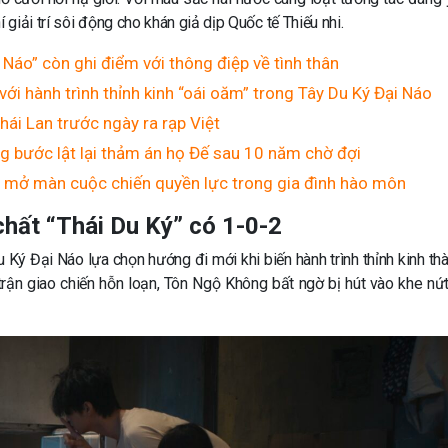
iải trí sôi động cho khán giả dịp Quốc tế Thiếu nhi.
 Náo” còn ghi điểm với thông điệp về tình thân
với hành trình thỉnh kinh “oái oăm” trong Tây Du Ký Đại Náo
hái Lan trước ngày ra rạp Việt
g bước lật lại thảm án họ Đế sau 10 năm chờ đợi
n mở màn cuộc chiến quyền lực trong gia đình hào môn
hất “Thái Du Ký” có 1-0-2
 Ký Đại Náo lựa chọn hướng đi mới khi biến hành trình thỉnh kinh th
trận giao chiến hỗn loạn, Tôn Ngộ Không bất ngờ bị hút vào khe nứ