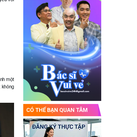
ành một
t không
CÓ THỂ BẠN QUAN TÂM