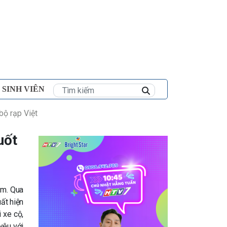
×
 SINH VIÊN
bộ rạp Việt
uốt
am. Qua
uất hiện
 xe cộ,
yêu với