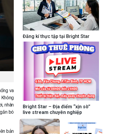
Đăng kí thực tập tại Bright Star
huống va
ộ Không
i, nhân
Bright Star – Địa điểm “xịn sò”
 gắn bó
live stream chuyên nghiệp
iên bản