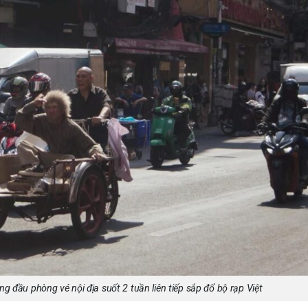
g đầu phòng vé nội địa suốt 2 tuần liên tiếp sắp đổ bộ rạp Việt