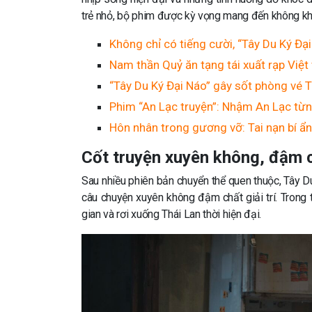
trẻ nhỏ, bộ phim được kỳ vọng mang đến không khí g
Không chỉ có tiếng cười, “Tây Du Ký Đại
Nam thần Quỷ ăn tạng tái xuất rạp Việt 
“Tây Du Ký Đại Náo” gây sốt phòng vé T
Phim “An Lạc truyện”: Nhậm An Lạc từn
Hôn nhân trong gương vỡ: Tai nạn bí ẩ
Cốt truyện xuyên không, đậm c
Sau nhiều phiên bản chuyển thể quen thuộc, Tây Du
câu chuyện xuyên không đậm chất giải trí. Trong 
gian và rơi xuống Thái Lan thời hiện đại.