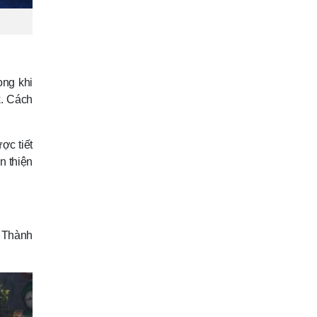
ong khi
k. Cách
ợc tiết
n thiện
. Thành