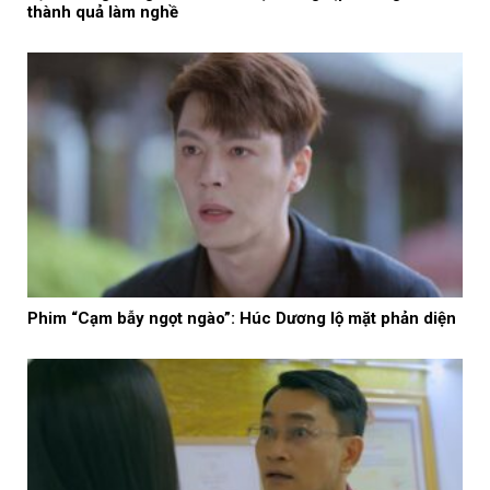
thành quả làm nghề
Phim “Cạm bẫy ngọt ngào”: Húc Dương lộ mặt phản diện