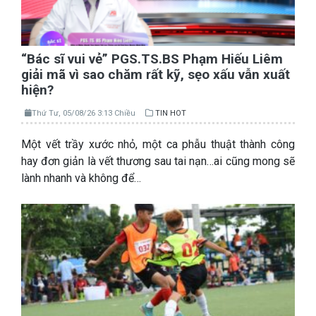
“Bác sĩ vui vẻ” PGS.TS.BS Phạm Hiếu Liêm
giải mã vì sao chăm rất kỹ, sẹo xấu vẫn xuất
hiện?
Thứ Tư, 05/08/26 3:13 Chiều
TIN HOT
Một vết trầy xước nhỏ, một ca phẫu thuật thành công
hay đơn giản là vết thương sau tai nạn…ai cũng mong sẽ
lành nhanh và không để…