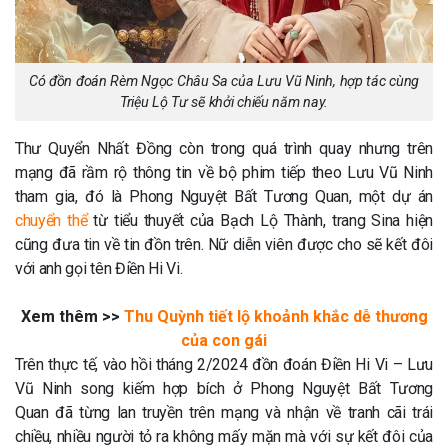
Có đồn đoán Rèm Ngọc Châu Sa của Lưu Vũ Ninh, hợp tác cùng
Triệu Lộ Tư sẽ khởi chiếu năm nay.
Thư Quyển Nhất Đồng còn trong quá trình quay nhưng trên
mạng đã rầm rộ thông tin về bộ phim tiếp theo Lưu Vũ Ninh
tham gia, đó là Phong Nguyệt Bất Tương Quan, một dự án
chuyển thể
từ tiểu thuyết của Bạch Lộ Thành, trang Sina hiện
cũng đưa tin về tin đồn trên. Nữ diễn viên được cho sẽ kết đôi
với anh gọi tên Điền Hi Vi.
Xem thêm >>
Thu Quỳnh tiết lộ khoảnh khắc dễ thương
của con gái
Trên thực tế, vào hồi tháng 2/2024 đồn đoán Điền Hi Vi – Lưu
Vũ Ninh song kiếm hợp bích ở Phong Nguyệt Bất Tương
Quan đã từng lan truyền trên mạng và nhận về tranh cãi trái
chiều, nhiều người tỏ ra không mấy mặn mà với sự kết đôi của