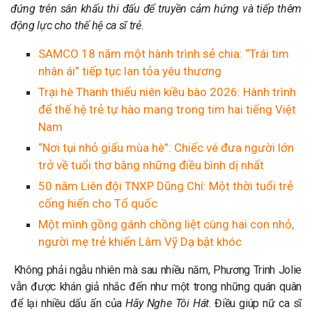
đứng trên sân khấu thi đấu để truyền cảm hứng và tiếp thêm
động lực cho thế hệ ca sĩ trẻ.
SAMCO 18 năm một hành trình sẻ chia: “Trái tim
nhân ái” tiếp tục lan tỏa yêu thương
Trại hè Thanh thiếu niên kiều bào 2026: Hành trình
để thế hệ trẻ tự hào mang trong tim hai tiếng Việt
Nam
“Nơi tụi nhỏ giấu mùa hè”: Chiếc vé đưa người lớn
trở về tuổi thơ bằng những điều bình dị nhất
50 năm Liên đội TNXP Dũng Chí: Một thời tuổi trẻ
cống hiến cho Tổ quốc
Một mình gồng gánh chồng liệt cùng hai con nhỏ,
người mẹ trẻ khiến Lâm Vỹ Dạ bật khóc
Không phải ngẫu nhiên mà sau nhiều năm, Phương Trinh Jolie
vẫn được khán giả nhắc đến như một trong những quán quân
để lại nhiều dấu ấn của
Hãy Nghe Tôi Hát
. Điều giúp nữ ca sĩ