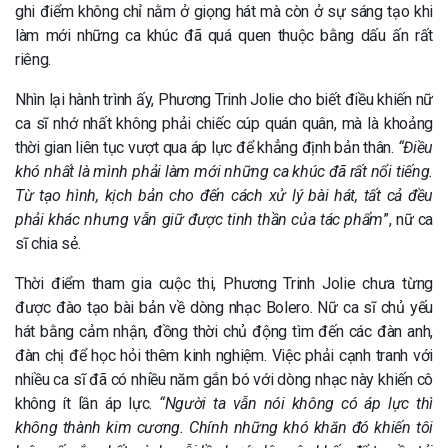
ghi điểm không chỉ nằm ở giọng hát mà còn ở sự sáng tạo khi
làm mới những ca khúc đã quá quen thuộc bằng dấu ấn rất
riêng.
Nhìn lại hành trình ấy, Phương Trinh Jolie cho biết điều khiến nữ
ca sĩ nhớ nhất không phải chiếc cúp quán quân, mà là khoảng
thời gian liên tục vượt qua áp lực để khẳng định bản thân.
“Điều
khó nhất là mình phải làm mới những ca khúc đã rất nổi tiếng.
Từ tạo hình, kịch bản cho đến cách xử lý bài hát, tất cả đều
phải khác nhưng vẫn giữ được tinh thần của tác phẩm
”, nữ ca
sĩ chia sẻ.
Thời điểm tham gia cuộc thi, Phương Trinh Jolie chưa từng
được đào tạo bài bản về dòng nhạc Bolero. Nữ ca sĩ chủ yếu
hát bằng cảm nhận, đồng thời chủ động tìm đến các đàn anh,
đàn chị để học hỏi thêm kinh nghiệm. Việc phải cạnh tranh với
nhiều ca sĩ đã có nhiều năm gắn bó với dòng nhạc này khiến cô
không ít lần áp lực.
“Người ta vẫn nói không có áp lực thì
không thành kim cương. Chính những khó khăn đó khiến tôi