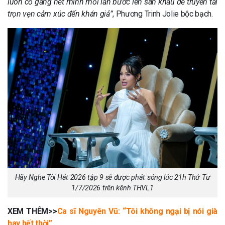
luôn cố gắng hết mình mỗi lần bước lên sân khấu để truyền tải
trọn vẹn cảm xúc đến khán giả”
, Phương Trinh Jolie bộc bạch.
Hãy Nghe Tôi Hát 2026 tập 9 sẽ được phát sóng lúc 21h Thứ Tư
1/7/2026 trên kênh THVL1
XEM THÊM>>
Ca sĩ Nguyên Vũ: “Tôi không ngại bị nói già
hay hết thời”