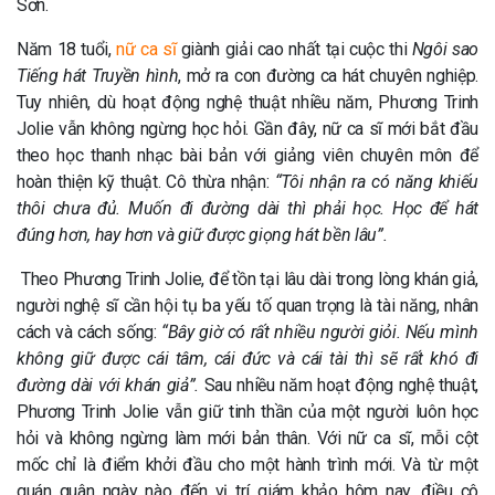
Sơn.
Năm 18 tuổi,
nữ ca sĩ
giành giải cao nhất tại cuộc thi
Ngôi sao
Tiếng hát Truyền hình
, mở ra con đường ca hát chuyên nghiệp.
Tuy nhiên, dù hoạt động nghệ thuật nhiều năm, Phương Trinh
Jolie vẫn không ngừng học hỏi. Gần đây, nữ ca sĩ mới bắt đầu
theo học thanh nhạc bài bản với giảng viên chuyên môn để
hoàn thiện kỹ thuật. Cô thừa nhận:
“Tôi nhận ra có năng khiếu
thôi chưa đủ. Muốn đi đường dài thì phải học. Học để hát
đúng hơn, hay hơn và giữ được giọng hát bền lâu”.
Theo Phương Trinh Jolie, để tồn tại lâu dài trong lòng khán giả,
người nghệ sĩ cần hội tụ ba yếu tố quan trọng là tài năng, nhân
cách và cách sống:
“Bây giờ có rất nhiều người giỏi. Nếu mình
không giữ được cái tâm, cái đức và cái tài thì sẽ rất khó đi
đường dài với khán giả”.
Sau nhiều năm hoạt động nghệ thuật,
Phương Trinh Jolie vẫn giữ tinh thần của một người luôn học
hỏi và không ngừng làm mới bản thân. Với nữ ca sĩ, mỗi cột
mốc chỉ là điểm khởi đầu cho một hành trình mới. Và từ một
quán quân ngày nào đến vị trí giám khảo hôm nay, điều cô