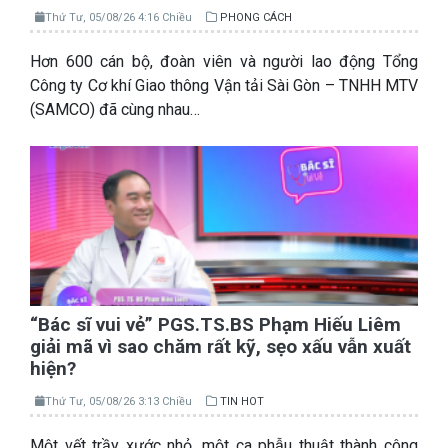
Thứ Tư, 05/08/26 4:16 Chiều
PHONG CÁCH
Hơn 600 cán bộ, đoàn viên và người lao động Tổng
Công ty Cơ khí Giao thông Vận tải Sài Gòn – TNHH MTV
(SAMCO) đã cùng nhau…
“Bác sĩ vui vẻ” PGS.TS.BS Phạm Hiếu Liêm
giải mã vì sao chăm rất kỹ, sẹo xấu vẫn xuất
hiện?
Thứ Tư, 05/08/26 3:13 Chiều
TIN HOT
Một vết trầy xước nhỏ, một ca phẫu thuật thành công