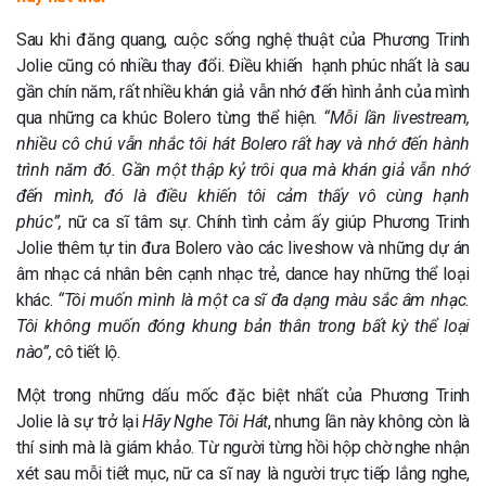
Sau khi đăng quang, cuộc sống nghệ thuật của Phương Trinh
Jolie cũng có nhiều thay đổi. Điều khiến hạnh phúc nhất là sau
gần chín năm, rất nhiều khán giả vẫn nhớ đến hình ảnh của mình
qua những ca khúc Bolero từng thể hiện.
“Mỗi lần livestream,
nhiều cô chú vẫn nhắc tôi hát Bolero rất hay và nhớ đến hành
trình năm đó. Gần một thập kỷ trôi qua mà khán giả vẫn nhớ
đến mình, đó là điều khiến tôi cảm thấy vô cùng hạnh
phúc”,
nữ ca sĩ tâm sự. Chính tình cảm ấy giúp Phương Trinh
Jolie thêm tự tin đưa Bolero vào các liveshow và những dự án
âm nhạc cá nhân bên cạnh nhạc trẻ, dance hay những thể loại
khác.
“Tôi muốn mình là một ca sĩ đa dạng màu sắc âm nhạc.
Tôi không muốn đóng khung bản thân trong bất kỳ thể loại
nào”,
cô tiết lộ.
Một trong những dấu mốc đặc biệt nhất của Phương Trinh
Jolie là sự trở lại
Hãy Nghe Tôi Hát
, nhưng lần này không còn là
thí sinh mà là giám khảo. Từ người từng hồi hộp chờ nghe nhận
xét sau mỗi tiết mục, nữ ca sĩ nay là người trực tiếp lắng nghe,