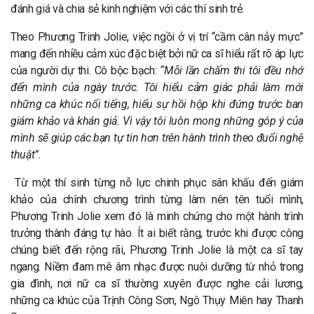
đánh giá và chia sẻ kinh nghiệm với các thí sinh trẻ.
Theo Phương Trinh Jolie, việc ngồi ở vị trí “cầm cân nảy mực”
mang đến nhiều cảm xúc đặc biệt bởi nữ ca sĩ hiểu rất rõ áp lực
của người dự thi. Cô bộc bạch:
“Mỗi lần chấm thi tôi đều nhớ
đến mình của ngày trước. Tôi hiểu cảm giác phải làm mới
những ca khúc nổi tiếng, hiểu sự hồi hộp khi đứng trước ban
giám khảo và khán giả. Vì vậy tôi luôn mong những góp ý của
mình sẽ giúp các bạn tự tin hơn trên hành trình theo đuổi nghệ
thuật”.
Từ một thí sinh từng nỗ lực chinh phục sân khấu đến giám
khảo của chính chương trình từng làm nên tên tuổi mình,
Phương Trinh Jolie xem đó là minh chứng cho một hành trình
trưởng thành đáng tự hào. Ít ai biết rằng, trước khi được công
chúng biết đến rộng rãi, Phương Trinh Jolie là một ca sĩ tay
ngang. Niềm đam mê âm nhạc được nuôi dưỡng từ nhỏ trong
gia đình, nơi nữ ca sĩ thường xuyên được nghe cải lương,
những ca khúc của Trịnh Công Sơn, Ngô Thụy Miên hay Thanh