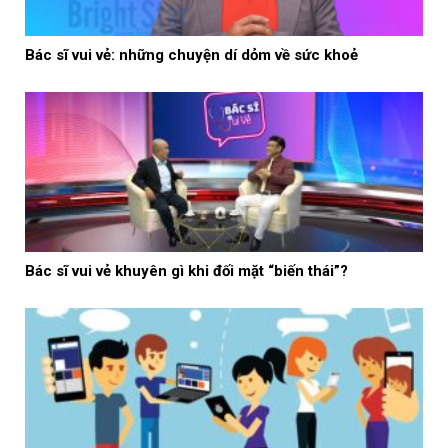
Bác sĩ vui vẻ: những chuyện dí dỏm về sức khoẻ
Bác sĩ vui vẻ khuyên gì khi đối mặt “biến thái”?