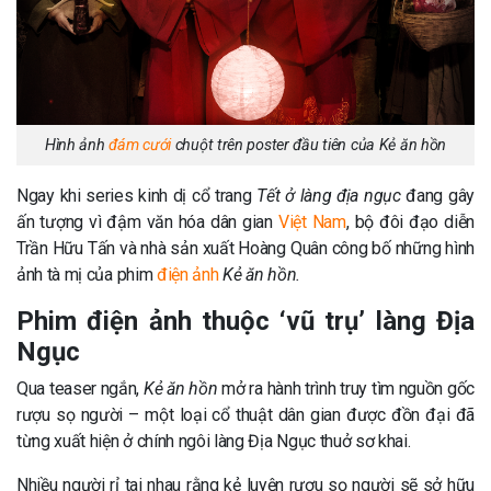
Hình ảnh
đám cưới
chuột trên poster đầu tiên của Kẻ ăn hồn
Ngay khi series kinh dị cổ trang
Tết ở làng địa ngục
đang gây
ấn tượng vì đậm văn hóa dân gian
Việt Nam
, bộ đôi đạo diễn
Trần Hữu Tấn và nhà sản xuất Hoàng Quân công bố những hình
ảnh tà mị của phim
điện ảnh
Kẻ ăn hồn.
Phim điện ảnh thuộc ‘vũ trụ’ làng Địa
Ngục
Qua teaser ngắn,
Kẻ ăn hồn
mở ra hành trình truy tìm nguồn gốc
rượu sọ người – một loại cổ thuật dân gian được đồn đại đã
từng xuất hiện ở chính ngôi làng Địa Ngục thuở sơ khai.
Nhiều người rỉ tai nhau rằng kẻ luyện rượu sọ người sẽ sở hữu