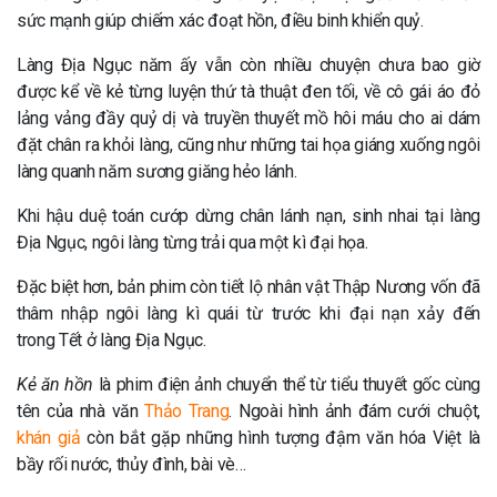
sức mạnh giúp chiếm xác đoạt hồn, điều binh khiển quỷ.
Làng Địa Ngục năm ấy vẫn còn nhiều chuyện chưa bao giờ
được kể về kẻ từng luyện thứ tà thuật đen tối, về cô gái áo đỏ
lảng vảng đầy quỷ dị và truyền thuyết mồ hôi máu cho ai dám
đặt chân ra khỏi làng, cũng như những tai họa giáng xuống ngôi
làng quanh năm sương giăng hẻo lánh.
Khi hậu duệ toán cướp dừng chân lánh nạn, sinh nhai tại làng
Địa Ngục, ngôi làng từng trải qua một kì đại họa.
Đặc biệt hơn, bản phim còn tiết lộ nhân vật Thập Nương vốn đã
thâm nhập ngôi làng kì quái từ trước khi đại nạn xảy đến
trong Tết ở làng Địa Ngục.
Kẻ ăn hồn
là phim điện ảnh chuyển thể từ tiểu thuyết gốc cùng
tên của nhà văn
Thảo Trang
. Ngoài hình ảnh đám cưới chuột,
khán giả
còn bắt gặp những hình tượng đậm văn hóa Việt là
bầy rối nước, thủy đình, bài vè…