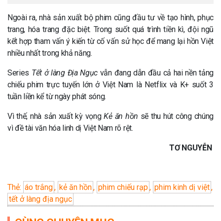
Ngoài ra, nhà sản xuất bộ phim cũng đầu tư về tạo hình, phục
trang, hóa trang đặc biệt. Trong suốt quá trình tiền kì, đội ngũ
kết hợp tham vấn ý kiến từ cố vấn sử học để mang lại hồn Việt
nhiều nhất trong khả năng.
Series
Tết ở làng Địa Ngục
vẫn đang dẫn đầu cả hai nền tảng
chiếu phim trực tuyến lớn ở Việt Nam là Netflix và K+ suốt 3
tuần liền kể từ ngày phát sóng.
Vì thế, nhà sản xuất kỳ vọng
Kẻ ăn hồn
sẽ thu hút công chúng
vì đề tài văn hóa linh dị Việt Nam rõ rệt.
TƠ NGUYỄN
Thẻ:
áo trắng
,
kẻ ăn hồn
,
phim chiếu rạp
,
phim kinh dị việt
,
tết ở làng địa ngục