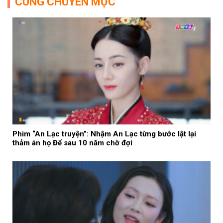
CÙNG CHUYÊN MỤC
Phim “An Lạc truyện”: Nhậm An Lạc từng bước lật lại
thảm án họ Đế sau 10 năm chờ đợi