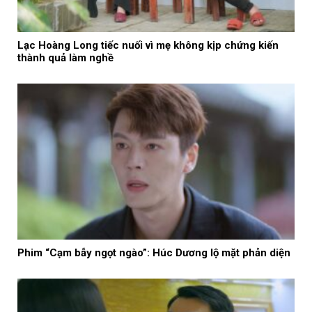
Lạc Hoàng Long tiếc nuối vì mẹ không kịp chứng kiến
thành quả làm nghề
Phim “Cạm bẫy ngọt ngào”: Húc Dương lộ mặt phản diện