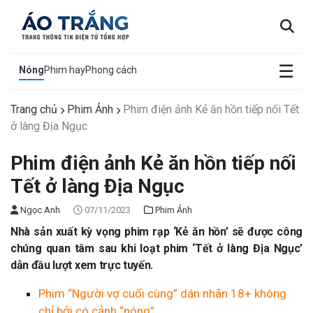
×
☰
Nóng
Phim hay
Phong cách
Trang chủ
Phim Ảnh
Phim điện ảnh Kẻ ăn hồn tiếp nối Tết
ở làng Địa Ngục
Phim điện ảnh Kẻ ăn hồn tiếp nối
Tết ở làng Địa Ngục
Ngọc Anh
07/11/2023
Phim Ảnh
Nhà sản xuất kỳ vọng phim rạp ‘Kẻ ăn hồn’ sẽ được công
chúng quan tâm sau khi loạt phim ‘Tết ở làng Địa Ngục’
dẫn đầu lượt xem trực tuyến.
Phim “Người vợ cuối cùng” dán nhãn 18+ không
chỉ bởi có cảnh “nóng”