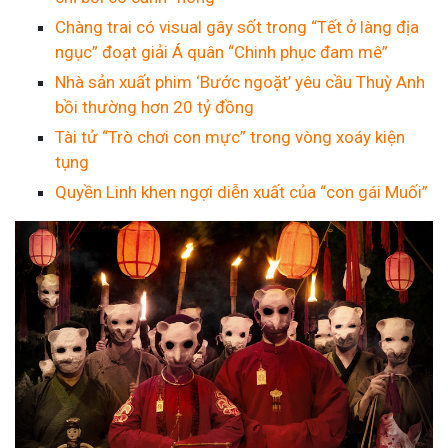
Chàng trai có visual gây sốt trong “Tết ở làng địa
ngục” đoạt giải Á quân “Chinh phục đam mê”
Nhà sản xuất phim ‘Bước ngoặt’ yêu cầu Thuỳ Anh
bồi thường hơn 20 tỷ đồng
Tài tử “Trò chơi con mực” trong vòng xoáy kiện
tụng
Quyền Linh khen ngợi diễn xuất của “con gái Muối”