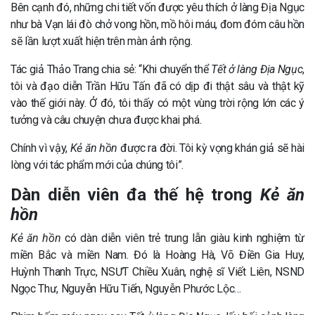
Bên cạnh đó, những chi tiết vốn được yêu thích ở làng Địa Ngục
như bà Vạn lái đò chở vong hồn, mồ hôi máu, đom đóm câu hồn
sẽ lần lượt xuất hiện trên màn ảnh rộng.
Tác giả Thảo Trang chia sẻ: “Khi chuyển thể
Tết ở làng Địa Ngục
,
tôi và đạo diễn Trần Hữu Tấn đã có dịp đi thật sâu và thật kỹ
vào thế giới này. Ở đó, tôi thấy có một vùng trời rộng lớn các ý
tưởng và câu chuyện chưa được khai phá.
Chính vì vậy,
Kẻ ăn hồn
được ra đời. Tôi kỳ vọng khán giả sẽ hài
lòng với tác phẩm mới của chúng tôi”.
Dàn diễn viên đa thế hệ trong
Kẻ ăn
hồn
Kẻ ăn hồn
có dàn diễn viên trẻ trung lẫn giàu kinh nghiệm từ
miền Bắc và miền Nam. Đó là Hoàng Hà, Võ Điền Gia Huy,
Huỳnh Thanh Trực, NSƯT Chiều Xuân, nghệ sĩ Viết Liên, NSND
Ngọc Thư, Nguyễn Hữu Tiến, Nguyễn Phước Lộc…