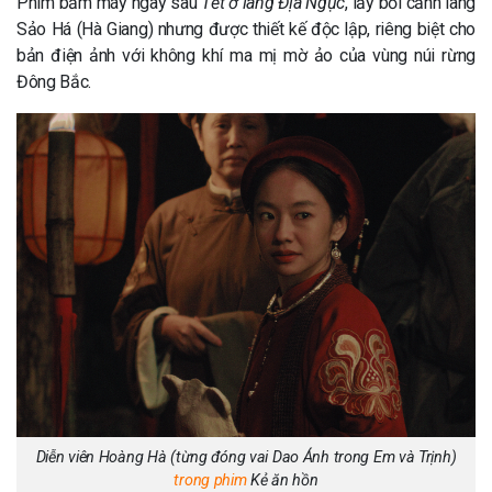
Phim bấm máy ngay sau
Tết ở làng Địa Ngục
, lấy bối cảnh làng
Sảo Há (Hà Giang) nhưng được thiết kế độc lập, riêng biệt cho
bản điện ảnh với không khí ma mị mờ ảo của vùng núi rừng
Đông Bắc.
Diễn viên Hoàng Hà (từng đóng vai Dao Ánh trong Em và Trịnh)
trong phim
Kẻ ăn hồn