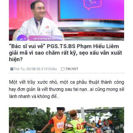
“Bác sĩ vui vẻ” PGS.TS.BS Phạm Hiếu Liêm
giải mã vì sao chăm rất kỹ, sẹo xấu vẫn xuất
hiện?
Thứ Tư, 05/08/26 3:13 Chiều
TIN HOT
Một vết trầy xước nhỏ, một ca phẫu thuật thành công
hay đơn giản là vết thương sau tai nạn…ai cũng mong sẽ
lành nhanh và không để…