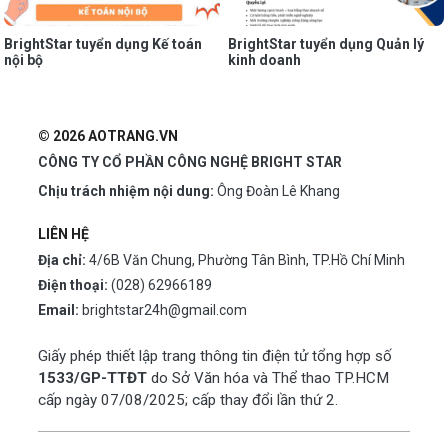
BrightStar tuyển dụng Kế toán
BrightStar tuyển dụng Quản lý
nội bộ
kinh doanh
© 2026 AOTRANG.VN
CÔNG TY CỔ PHẦN CÔNG NGHỆ BRIGHT STAR
Chịu trách nhiệm nội dung:
Ông Đoàn Lê Khang
LIÊN HỆ
Địa chỉ:
4/6B Văn Chung, Phường Tân Bình, TP.Hồ Chí Minh
Điện thoại:
(028) 62966189
Email:
brightstar24h@gmail.com
Giấy phép thiết lập trang thông tin điện tử tổng hợp số
1533/GP-TTĐT
do Sở Văn hóa và Thể thao TP.HCM
cấp ngày 07/08/2025; cấp thay đổi lần thứ 2.