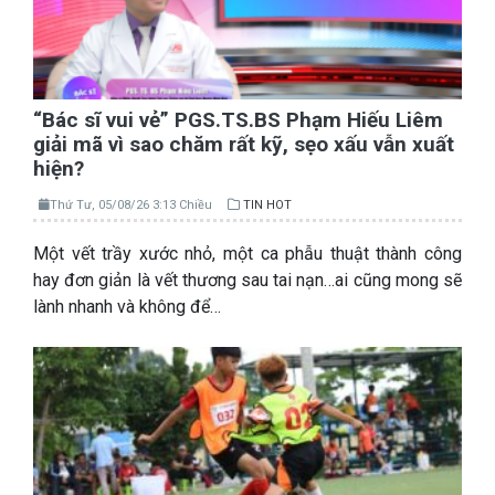
“Bác sĩ vui vẻ” PGS.TS.BS Phạm Hiếu Liêm
giải mã vì sao chăm rất kỹ, sẹo xấu vẫn xuất
hiện?
Thứ Tư, 05/08/26 3:13 Chiều
TIN HOT
Một vết trầy xước nhỏ, một ca phẫu thuật thành công
hay đơn giản là vết thương sau tai nạn…ai cũng mong sẽ
lành nhanh và không để…