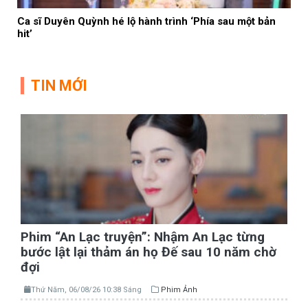
Ca sĩ Duyên Quỳnh hé lộ hành trình ‘Phía sau một bản
hit’
TIN MỚI
Phim “An Lạc truyện”: Nhậm An Lạc từng
bước lật lại thảm án họ Đế sau 10 năm chờ
đợi
Thứ Năm, 06/08/26 10:38 Sáng
Phim Ảnh