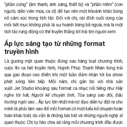
“phần cứng” (âm thanh, ánh sáng, thiết bị) và “phần mềm” (con
người, diễn viên múa, ca sĩ) để tạo nên một khoảnh khắc bùng
nổ cảm xúc trong tích tắc. Đối với chị, cái đích cuối cùng của
mỗi tiết mục không phải là sự hoành tráng bề ngoài, mà là một
tích tắc rung động có thể truyền thẳng tới trái tim người xem.
Áp lực sáng tạo từ những format
truyền hình
Là gương mặt quen thuộc đứng sau hàng loạt chương trình,
cuộc thi ca hát truyền hình, Huỳnh Phúc Thanh Nhân từng trải
qua giai đoạn cao điểm khi một tuần đảm nhận tới ba show
phát sóng liên tiếp. Mỗi năm, chị gắn bó với nhà sản
xuất Jet Studio khoảng sáu format ca nhạc nổi tiếng như
Hãy
nghe tôi hát
,
Người kể chuyện tình
,
Tỏa sáng sao đôi
,
Đấu
trường ngôi sao
… Áp lực lớn nhất mà nữ đạo diễn tự đặt ra cho
mình là phải làm sao để mỗi format có một kiểu kể chuyện hoàn
toàn khác biệt, dù vẫn là những bài hát và những người nghệ sĩ
quen thuộc. Chị tự hào chia sẻ rằng mỗi chương trình đều được