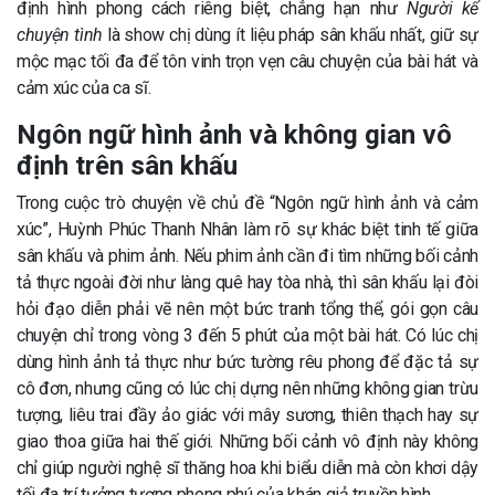
định hình phong cách riêng biệt, chẳng hạn như
Người kể
chuyện tình
là show chị dùng ít liệu pháp sân khấu nhất, giữ sự
mộc mạc tối đa để tôn vinh trọn vẹn câu chuyện của bài hát và
cảm xúc của ca sĩ.
Ngôn ngữ hình ảnh và không gian vô
định trên sân khấu
Trong cuộc trò chuyện về chủ đề “Ngôn ngữ hình ảnh và cảm
xúc”, Huỳnh Phúc Thanh Nhân làm rõ sự khác biệt tinh tế giữa
sân khấu và phim ảnh. Nếu phim ảnh cần đi tìm những bối cảnh
tả thực ngoài đời như làng quê hay tòa nhà, thì sân khấu lại đòi
hỏi đạo diễn phải vẽ nên một bức tranh tổng thể, gói gọn câu
chuyện chỉ trong vòng 3 đến 5 phút của một bài hát. Có lúc chị
dùng hình ảnh tả thực như bức tường rêu phong để đặc tả sự
cô đơn, nhưng cũng có lúc chị dựng nên những không gian trừu
tượng, liêu trai đầy ảo giác với mây sương, thiên thạch hay sự
giao thoa giữa hai thế giới. Những bối cảnh vô định này không
chỉ giúp người nghệ sĩ thăng hoa khi biểu diễn mà còn khơi dậy
tối đa trí tưởng tượng phong phú của khán giả truyền hình.