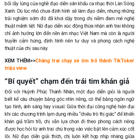
bối lẫy lừng của nghề đạo diễn sân khấu ca nhạc thời Làn Sóng
Xanh. Dù lúc nhỏ chưa định hình sẽ làm đạo diễn, nhưng những
trải nghiệm sớm đó đã khơi dậy trong chị niềm đam mê nghệ
thuật mãnh liệt. Nữ đạo diễn xúc động thừa nhận anh trai không
chỉ ảnh hưởng lớn đến nền âm nhạc Việt Nam mà còn là người
truyền cảm hứng, định hình nên tư duy và phong cách nghệ
thuật của chị sau này.
XEM THÊM>>
Chàng trai chạy xe ôm trở thành TikToker
triệu view
“Bí quyết” chạm đến trái tim khán giả
Đối với Huỳnh Phúc Thanh Nhân, một đạo diễn giỏi là người
biết kể câu chuyện bằng góc nhìn riêng, có thể bằng ngôn ngữ
tạo hình, ánh sáng hay visual. Giữa thời đại công nghệ hiện đại
khi các chương trình lạm dụng nhiều “chiêu trò thị giác” để khiến
khán giả trầm trồ, chị vẫn lựa chọn đi theo phong cách riêng
được học hỏi từ anh trai: chú trọng vào việc bật lên cảm xúc cốt
lõi. Nữ đạo diễn giải thích, chị luôn kết hợp nhịp nhàng giữa