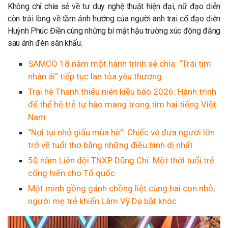
Không chỉ chia sẻ về tư duy nghệ thuật hiện đại, nữ đạo diễn
còn trải lòng về tầm ảnh hưởng của người anh trai cố đạo diễn
Huỳnh Phúc Điền cùng những bí mật hậu trường xúc động đằng
sau ánh đèn sân khấu.
SAMCO 18 năm một hành trình sẻ chia: “Trái tim
nhân ái” tiếp tục lan tỏa yêu thương
Trại hè Thanh thiếu niên kiều bào 2026: Hành trình
để thế hệ trẻ tự hào mang trong tim hai tiếng Việt
Nam
“Nơi tụi nhỏ giấu mùa hè”: Chiếc vé đưa người lớn
trở về tuổi thơ bằng những điều bình dị nhất
50 năm Liên đội TNXP Dũng Chí: Một thời tuổi trẻ
cống hiến cho Tổ quốc
Một mình gồng gánh chồng liệt cùng hai con nhỏ,
người mẹ trẻ khiến Lâm Vỹ Dạ bật khóc