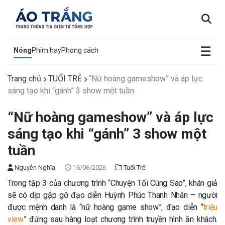
×
☰
Nóng
Phim hay
Phong cách
Trang chủ
TUỔI TRẺ
“Nữ hoàng gameshow” và áp lực
sáng tạo khi “gánh” 3 show một tuần
“Nữ hoàng gameshow” và áp lực
sáng tạo khi “gánh” 3 show một
tuần
Nguyễn Nghĩa
16/06/2026
Tuổi Trẻ
Trong tập 3 của chương trình “Chuyện Tối Cùng Sao”, khán giả
sẽ có dịp gặp gỡ đạo diễn Huỳnh Phúc Thanh Nhân – người
được mệnh danh là “nữ hoàng game show”, đạo diễn “
triệu
view
” đứng sau hàng loạt chương trình truyền hình ăn khách.