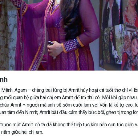
ệnh
Mệnh, Agam – chàng trai từng bị Amrit hủy hoại cả tuổi thơ chỉ vì lò
g mối quan hệ giữa hai chị em Amrit để trả thù cô. Mỗi khi gặp nhau,
g chúa Amrit – người mà anh sẽ sớm cưới làm vợ. Vốn là kẻ tự cao, l
uan tâm đến Nimrit, Amrit bắt đầu cảm thấy bức bối, ghen tị trong lò
trước mặt Amrit, cô ta đã không thể tiếp tục kìm nén cơn tức giận v
 năm giữa hai chị em.