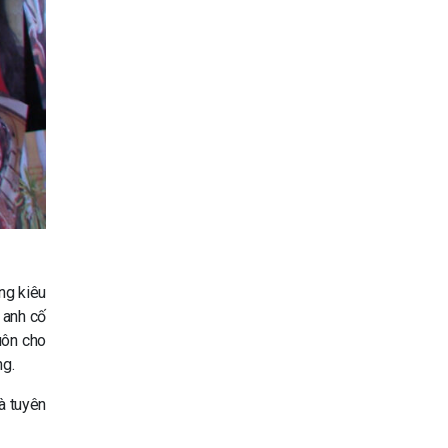
ng kiêu
 anh cố
uôn cho
ng.
à tuyên