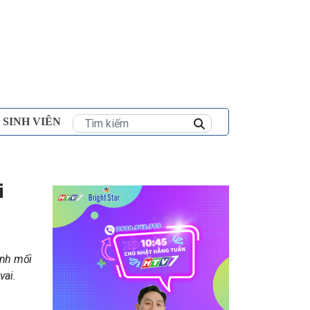
×
 SINH VIÊN
i
anh mối
vai.