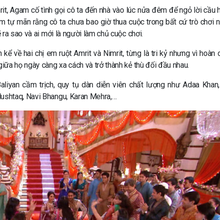
it, Agam cố tình gọi cô ta đến nhà vào lúc nửa đêm để ngỏ lời cầu h
 tự mãn rằng cô ta chưa bao giờ thua cuộc trong bất cứ trò chơi n
ra sao và ai mới là người làm chủ cuộc chơi.
ể về hai chị em ruột Amrit và Nimrit, từng là tri kỷ nhưng vì hoàn 
iữa họ ngày càng xa cách và trở thành kẻ thù đối đầu nhau.
iyan cầm trịch, quy tụ dàn diễn viên chất lượng như Adaa Khan,
ushtaq, Navi Bhangu, Karan Mehra,…