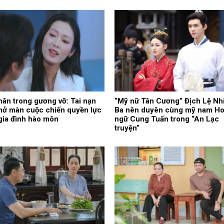
ân trong gương vỡ: Tai nạn
“Mỹ nữ Tân Cương” Địch Lệ Nhi
mở màn cuộc chiến quyền lực
Ba nên duyên cùng mỹ nam H
gia đình hào môn
ngữ Cung Tuấn trong “An Lạc
truyện”