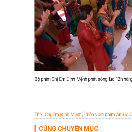
Bộ phim Chị Em Định Mệnh phát sóng lúc 12h hàn
Thẻ:
Chị Em Định Mệnh
,
diễn viên phim Ấn Độ 
CÙNG CHUYÊN MỤC