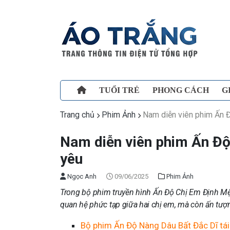
TUỔI TRẺ
PHONG CÁCH
G
Trang chủ
Phim Ảnh
Nam diễn viên phim Ấn Đ
Nam diễn viên phim Ấn Độ 
yêu
Ngọc Anh
09/06/2025
Phim Ảnh
Trong bộ phim truyền hình Ấn Độ Chị Em Định Mện
quan hệ phức tạp giữa hai chị em, mà còn ấn tượ
Bộ phim Ấn Độ Nàng Dâu Bất Đắc Dĩ tá