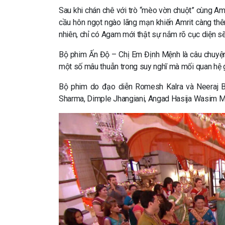
Sau khi chán chê với trò “mèo vờn chuột” cùng Amr
cầu hôn ngọt ngào lãng mạn khiến Amrit càng thêm
nhiên, chỉ có Agam mới thật sự nắm rõ cục diện sẽ 
Bộ phim Ấn Độ – Chị Em Định Mệnh là câu chuyện k
một số mâu thuẫn trong suy nghĩ mà mối quan hệ g
Bộ phim do đạo diễn Romesh Kalra và Neeraj Bal
Sharma, Dimple Jhangiani, Angad Hasija Wasim M