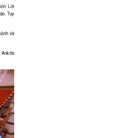
ôn. Lời
ào. Tuy
cảnh và
 Ankita