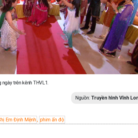
g ngày trên kênh THVL1.
Nguồn:
Truyền hình Vĩnh Lo
Chị Em Định Mệnh
,
phim ấn độ