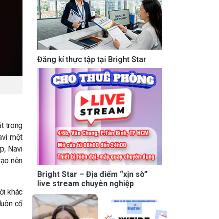
Đăng kí thực tập tại Bright Star
t trong
avi một
p, Navi
tạo nên
Bright Star – Địa điểm “xịn sò”
live stream chuyên nghiệp
ời khác
luôn cố