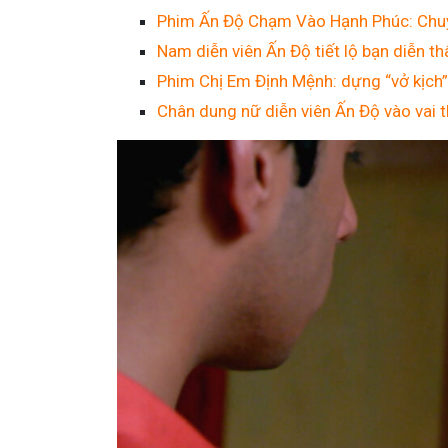
Phim Ấn Độ Chạm Vào Hạnh Phúc: Chuyện
Nam diễn viên Ấn Độ tiết lộ bạn diễn t
Phim Chị Em Định Mệnh: dựng “vở kịch”
Chân dung nữ diễn viên Ấn Độ vào vai t