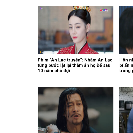
Phim “An Lạc truyện”: Nhậm An Lạc
Hôn nh
từng bước lật lại thảm án họ Đế sau
bí ẩn 
10 năm chờ đợi
trong 