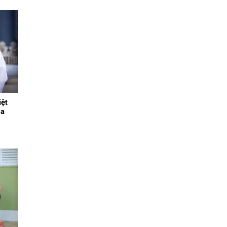
ệt
oa