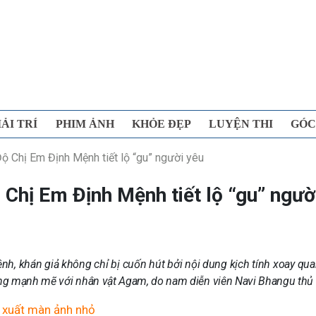
IẢI TRÍ
PHIM ẢNH
KHỎE ĐẸP
LUYỆN THI
GÓC
ộ Chị Em Định Mệnh tiết lộ “gu” người yêu
Chị Em Định Mệnh tiết lộ “gu” ngườ
h, khán giả không chỉ bị cuốn hút bởi nội dung kịch tính xoay qu
ng mạnh mẽ với nhân vật Agam, do nam diễn viên Navi Bhangu thủ 
i xuất màn ảnh nhỏ