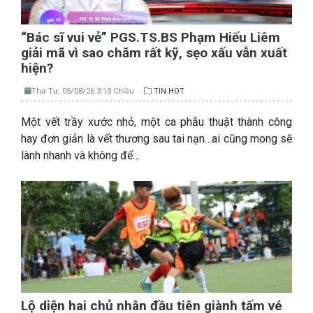
“Bác sĩ vui vẻ” PGS.TS.BS Phạm Hiếu Liêm
giải mã vì sao chăm rất kỹ, sẹo xấu vẫn xuất
hiện?
Thứ Tư, 05/08/26 3:13 Chiều
TIN HOT
Một vết trầy xước nhỏ, một ca phẫu thuật thành công
hay đơn giản là vết thương sau tai nạn…ai cũng mong sẽ
lành nhanh và không để…
Lộ diện hai chủ nhân đầu tiên giành tấm vé