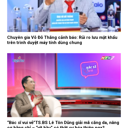
Chuyên gia Võ Đỗ Thắng cảnh báo: Rủi ro lưu mật khẩu
trên trình duyệt máy tính dùng chung
“Bác sĩ vui vẻ”TS.BS Lê Tôn Dũng giải mã căng da, nâng
cơ bằng chỉ – “vịt bầu” có thật sự hóa thiên nga?