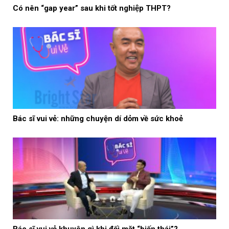
Có nên “gap year” sau khi tốt nghiệp THPT?
Bác sĩ vui vẻ: những chuyện dí dỏm về sức khoẻ
Bác sĩ vui vẻ khuyên gì khi đối mặt “biến thái”?