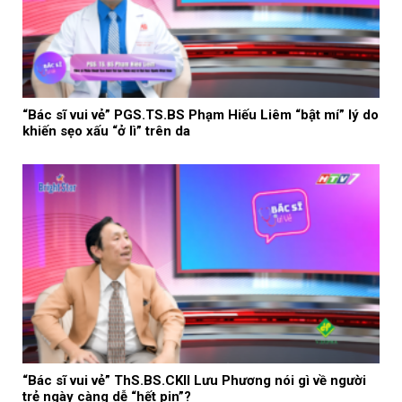
“Bác sĩ vui vẻ” PGS.TS.BS Phạm Hiếu Liêm “bật mí” lý do
khiến sẹo xấu “ở lì” trên da
“Bác sĩ vui vẻ” ThS.BS.CKII Lưu Phương nói gì về người
trẻ ngày càng dễ “hết pin”?