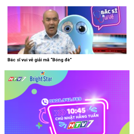
Bác sĩ vui vẻ giải mã “Bóng đè”