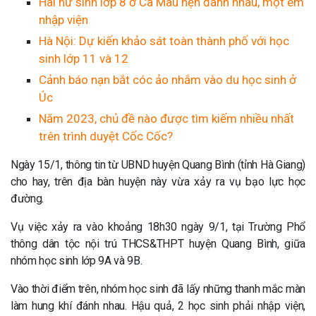
Hai nữ sinh lớp 8 ở Cà Mau hẹn đánh nhau, một em
nhập viện
Hà Nội: Dự kiến khảo sát toàn thành phố với học
sinh lớp 11 và 12
Cảnh báo nạn bắt cóc ảo nhắm vào du học sinh ở
Úc
Năm 2023, chủ đề nào được tìm kiếm nhiều nhất
trên trình duyệt Cốc Cốc?
Ngày 15/1, thông tin từ UBND huyện Quang Bình (tỉnh Hà Giang)
cho hay, trên địa bàn huyện này vừa xảy ra vụ bạo lực học
đường.
Vụ việc xảy ra vào khoảng 18h30 ngày 9/1, tại Trường Phổ
thông dân tộc nội trú THCS&THPT huyện Quang Bình, giữa
nhóm học sinh lớp 9A và 9B.
Vào thời điểm trên, nhóm học sinh đã lấy những thanh mắc màn
làm hung khí đánh nhau. Hậu quả, 2 học sinh phải nhập viện,