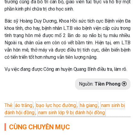
trường cũng đã bố trí cán bộ, giáo viên túc trực và hỗ trợ một
phần kinh phí chữa trị cho học sinh.
Bác sỹ Hoàng Duy Dương, Khoa Hồi sức tích cực Bệnh viện Đa
khoa tỉnh, cho hay, bệnh nhân L.T.B vào bệnh viện cấp cứu trong
tình trạng hôn mê được mổ 2 lần do sọ não bị tụ máu nhiều.
Ngoài ra, chân của em còn có vết bầm tím. Hiện tại, em L.T.B
vẫn hôn mê, thở máy và được điều trị tích cực, diễn biến bệnh
có tiến triển tốt hơn nhưng vẫn tiên lượng nặng.
Vụ việc đang được Công an huyện Quang Bình điều tra, làm rõ.
Nguồn:
Tiền Phong
Thẻ:
áo trắng
,
bạo lực học đường
,
hà giang
,
nam sinh bị
đánh hội đồng
,
nam sinh lớp 9 bị đánh hội đồng
CÙNG CHUYÊN MỤC