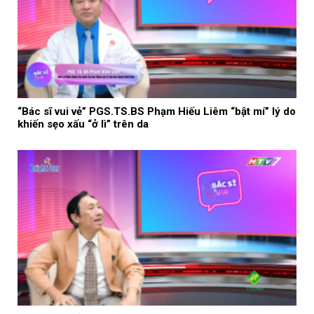
“Bác sĩ vui vẻ” PGS.TS.BS Phạm Hiếu Liêm “bật mí” lý do
khiến sẹo xấu “ở lì” trên da