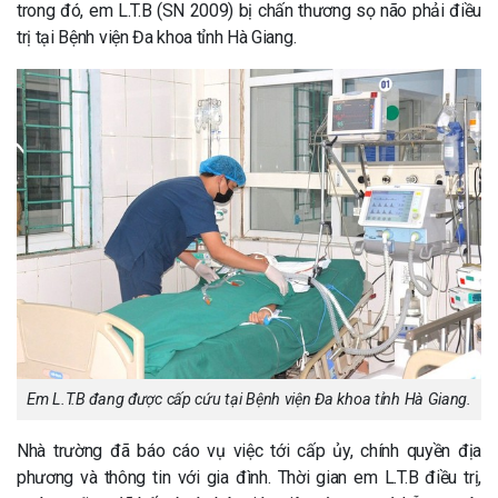
trong đó, em L.T.B (SN 2009) bị chấn thương sọ não phải điều
trị tại Bệnh viện Đa khoa tỉnh Hà Giang.
Em L.T.B đang được cấp cứu tại Bệnh viện Đa khoa tỉnh Hà Giang.
Nhà trường đã báo cáo vụ việc tới cấp ủy, chính quyền địa
phương và thông tin với gia đình. Thời gian em L.T.B điều trị,