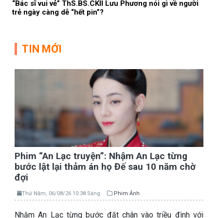
“Bác sĩ vui vẻ” ThS.BS.CKII Lưu Phương nói gì về người
trẻ ngày càng dễ “hết pin”?
TIN MỚI
Phim “An Lạc truyện”: Nhậm An Lạc từng
bước lật lại thảm án họ Đế sau 10 năm chờ
đợi
Thứ Năm, 06/08/26 10:38 Sáng
Phim Ảnh
Nhậm An Lạc từng bước đặt chân vào triều đình với