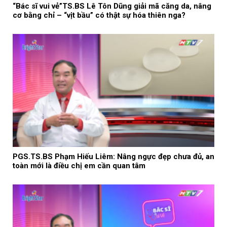
“Bác sĩ vui vẻ”TS.BS Lê Tôn Dũng giải mã căng da, nâng
cơ bằng chỉ – “vịt bầu” có thật sự hóa thiên nga?
PGS.TS.BS Phạm Hiếu Liêm: Nâng ngực đẹp chưa đủ, an
toàn mới là điều chị em cần quan tâm