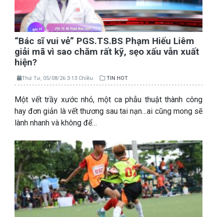
“Bác sĩ vui vẻ” PGS.TS.BS Phạm Hiếu Liêm
giải mã vì sao chăm rất kỹ, sẹo xấu vẫn xuất
hiện?
Thứ Tư, 05/08/26 3:13 Chiều
TIN HOT
Một vết trầy xước nhỏ, một ca phẫu thuật thành công
hay đơn giản là vết thương sau tai nạn…ai cũng mong sẽ
lành nhanh và không để…