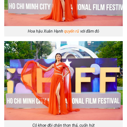
Hoa hậu Xuân Hạnh
quyến rũ
với đầm đỏ
Cô khoe đôi chân thon thả, cuốn hút