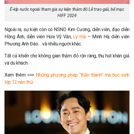
Ê-kíp nước ngoài tham gia sự kiện thảm đỏ Lễ trao giải, bế mạc
HIFF 2024
Ngoài ra, sự kiện còn có NSND Kim Cương, diễn viên, đạo diễn
Hồng Ánh, diễn viên Hứa Vỹ Văn,
Lý Hải
– Minh Hà, diễn viên
Phương Anh Đào… và nhiều người khác.
Tất cả khiến cho không gian thảm đỏ rộn ràng, thu hút khán giả
và du khách.
Xem thêm >>>
Những phương pháp “thần thánh” mà học sinh
lớp 12 nên thử