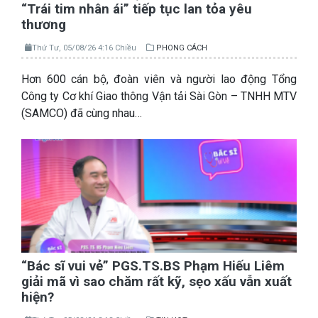
“Trái tim nhân ái” tiếp tục lan tỏa yêu
thương
Thứ Tư, 05/08/26 4:16 Chiều
PHONG CÁCH
Hơn 600 cán bộ, đoàn viên và người lao động Tổng
Công ty Cơ khí Giao thông Vận tải Sài Gòn – TNHH MTV
(SAMCO) đã cùng nhau…
“Bác sĩ vui vẻ” PGS.TS.BS Phạm Hiếu Liêm
giải mã vì sao chăm rất kỹ, sẹo xấu vẫn xuất
hiện?