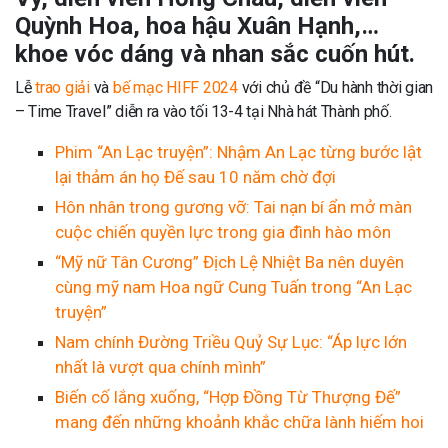
Quỳnh Hoa, hoa hậu Xuân Hạnh,…
khoe vóc dáng và nhan sắc cuốn hút.
Lễ
trao giải
và
bế mạc HIFF 2024
với chủ đề “Du hành thời gian
– Time Travel” diễn ra vào tối 13-4 tại Nhà hát Thành phố.
Phim “An Lạc truyện”: Nhậm An Lạc từng bước lật
lại thảm án họ Đế sau 10 năm chờ đợi
Hôn nhân trong gương vỡ: Tai nạn bí ẩn mở màn
cuộc chiến quyền lực trong gia đình hào môn
“Mỹ nữ Tân Cương” Địch Lệ Nhiệt Ba nên duyên
cùng mỹ nam Hoa ngữ Cung Tuấn trong “An Lạc
truyện”
Nam chính Đường Triều Quỷ Sự Lục: “Áp lực lớn
nhất là vượt qua chính mình”
Biến cố lắng xuống, “Hợp Đồng Từ Thượng Đế”
mang đến những khoảnh khắc chữa lành hiếm hoi