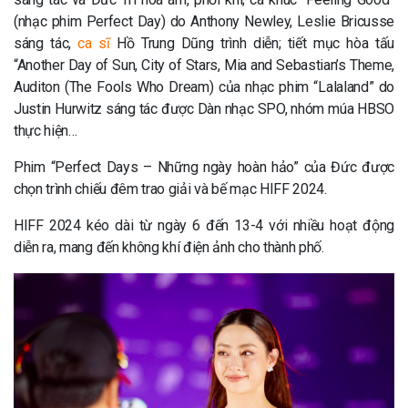
(nhạc phim Perfect Day) do Anthony Newley, Leslie Bricusse
sáng tác,
ca sĩ
Hồ Trung Dũng trình diễn; tiết mục hòa tấu
“Another Day of Sun, City of Stars, Mia and Sebastian’s Theme,
Auditon (The Fools Who Dream) của nhạc phim “Lalaland” do
Justin Hurwitz sáng tác được Dàn nhạc SPO, nhóm múa HBSO
thực hiện…
Phim “Perfect Days – Những ngày hoàn hảo” của Đức được
chọn trình chiếu đêm trao giải và bế mạc HIFF 2024.
HIFF 2024 kéo dài từ ngày 6 đến 13-4 với nhiều hoạt động
diễn ra, mang đến không khí điện ảnh cho thành phố.