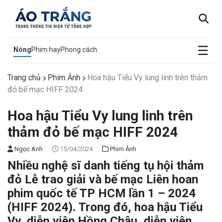
×
☰
Nóng
Phim hay
Phong cách
Trang chủ
Phim Ảnh
Hoa hậu Tiểu Vy lung linh trên thảm
đỏ bế mạc HIFF 2024
Hoa hậu Tiểu Vy lung linh trên
thảm đỏ bế mạc HIFF 2024
Ngọc Anh
15/04/2024
Phim Ảnh
Nhiều nghệ sĩ danh tiếng tụ hội thảm
đỏ Lễ trao giải và bế mạc Liên hoan
phim quốc tế TP HCM lần 1 – 2024
(HIFF 2024). Trong đó, hoa hậu Tiểu
Vy, diễn viên Hồng Châu, diễn viên