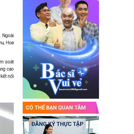
. Ngoài
hu, Hoa
ểm soát
âng cao
kết nối
CÓ THỂ BẠN QUAN TÂM