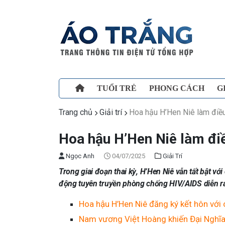
TUỔI TRẺ
PHONG CÁCH
G
Trang chủ
Giải trí
Hoa hậu H’Hen Niê làm điề
Hoa hậu H’Hen Niê làm đi
Ngọc Anh
04/07/2025
Giải Trí
Trong giai đoạn thai kỳ, H’Hen Niê vẫn tất bật v
động tuyên truyền phòng chống HIV/AIDS diễn r
Hoa hậu H’Hen Niê đăng ký kết hôn với 
Nam vương Việt Hoàng khiến Đại Nghĩa