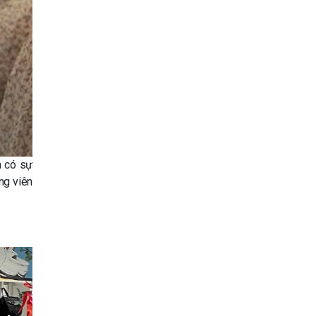
a có sự
ộng viên