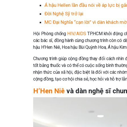
Á hậu Hellen lần đầu nói về áp lực bị g
Đời Nghệ Sỹ trở lại
MC Đại Nghĩa “cạn lời” vì dàn khách m
Hội Phòng chống
HIV/AIDS
TP.HCM khởi động chi
các bác sĩ, đồng hành cùng chương trình còn có 
hậu H’Hen Niê, Hoa hậu Bùi Quỳnh Hoa, Á hậu Ki
Chương trình giúp cộng đồng thay đổi cách nhìn đ
tốt bằng thuốc và có thể có cuộc sống bình thường
nhận thức của xã hội, đặc biệt là đối với các nh
cộng đồng, tạo cơ hội chia sẻ, học hỏi và hỗ trợ lẫ
H’Hen Niê
và dàn nghệ sĩ chun