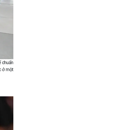
ể chuẩn
c ở một