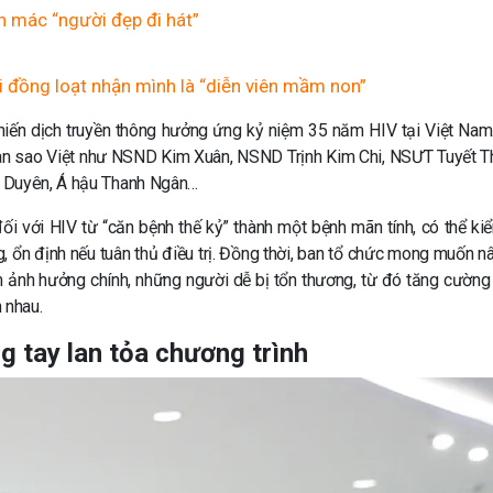
ắn mác “người đẹp đi hát”
ời đồng loạt nhận mình là “diễn viên mầm non”
ến dịch truyền thông hưởng ứng kỷ niệm 35 năm HIV tại Việt Nam
dàn sao Việt như NSND Kim Xuân, NSND Trịnh Kim Chi, NSƯT Tuyết T
m Duyên, Á hậu Thanh Ngân…
ối với HIV từ “căn bệnh thế kỷ” thành một bệnh mãn tính, có thể ki
, ổn định nếu tuân thủ điều trị. Đồng thời, ban tổ chức mong muốn n
óm ảnh hưởng chính, những người dễ bị tổn thương, từ đó tăng cường 
n nhau.
g tay lan tỏa chương trình