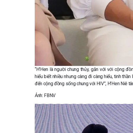
“H’Hen là người chung thủy, gắn với với cộng đ
hiểu biết nhiều nhưng càng đi càng hiểu, tinh thần 
đến cộng đồng sống chung với HIV”, H’Hen Niê t
Ảnh: FBNV