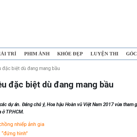
IẢI TRÍ
PHIM ẢNH
KHỎE ĐẸP
LUYỆN THI
GÓC
u đặc biệt dù đang mang bầu
ều đặc biệt dù đang mang bầu
ới các dự án. Đáng chú ý, Hoa hậu Hoàn vũ Việt Nam 2017 vừa tham g
a ở TP.HCM.
chồng nhiếp ảnh gia
 “đứng hình”